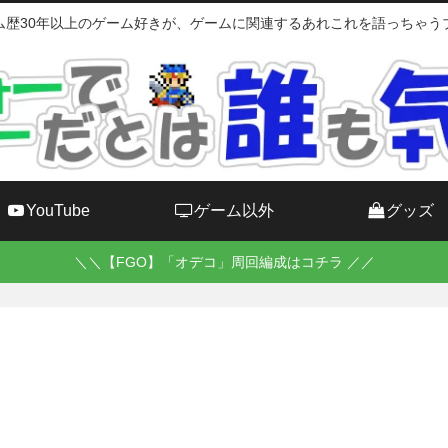
ム歴30年以上のゲーム好きが、ゲームに関連するあれこれを語っちゃう
YouTube
ゲーム以外
グッズ
＼＼【FGO】「オデコ」周回編成はコチラ ／／