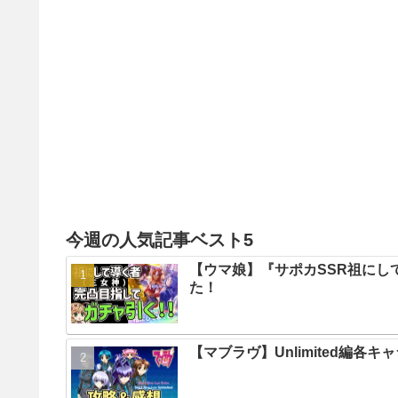
今週の人気記事ベスト5
【ウマ娘】『サポカSSR祖にし
た！
【マブラヴ】Unlimited編各