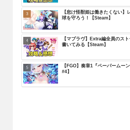
【怠け怪獣姫は働きたくない】
球を守ろう！【Steam】
【マブラヴ】Extra編全員の
書いてみる【Steam】
【FGO】奏章1『ペーパームー
#4】