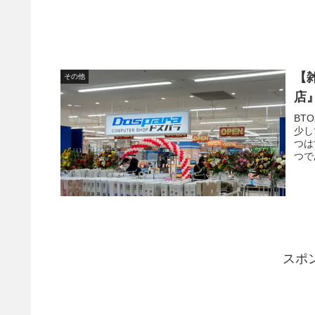
【
その他
店
BT
少し
つは
つで
スポ