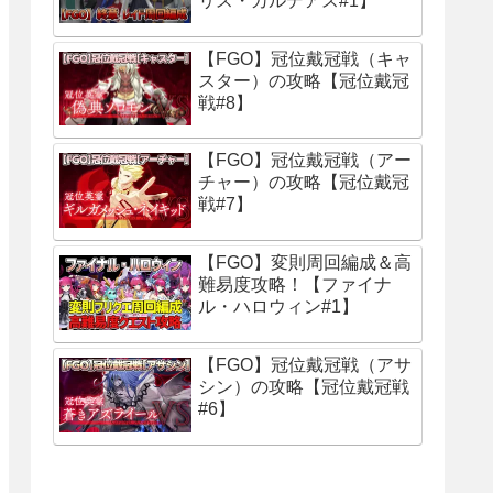
リス・カルデアス#1】
【FGO】冠位戴冠戦（キャ
スター）の攻略【冠位戴冠
戦#8】
【FGO】冠位戴冠戦（アー
チャー）の攻略【冠位戴冠
戦#7】
【FGO】変則周回編成＆高
難易度攻略！【ファイナ
ル・ハロウィン#1】
【FGO】冠位戴冠戦（アサ
シン）の攻略【冠位戴冠戦
#6】