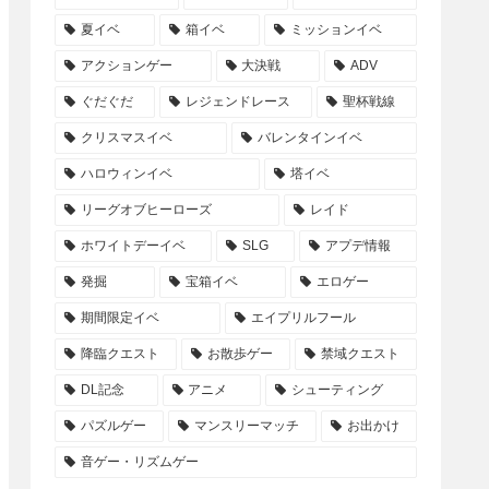
夏イベ
箱イベ
ミッションイベ
アクションゲー
大決戦
ADV
ぐだぐだ
レジェンドレース
聖杯戦線
クリスマスイベ
バレンタインイベ
ハロウィンイベ
塔イベ
リーグオブヒーローズ
レイド
ホワイトデーイベ
SLG
アプデ情報
発掘
宝箱イベ
エロゲー
期間限定イベ
エイプリルフール
降臨クエスト
お散歩ゲー
禁域クエスト
DL記念
アニメ
シューティング
パズルゲー
マンスリーマッチ
お出かけ
音ゲー・リズムゲー