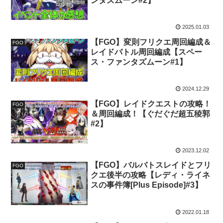
ンタズムーン#2】
2025.01.03
【FGO】変則フリクエ周回編成＆
FGO
レイドバトル周回編成【スペー
ス・ファンタズムーン#1】
2024.12.29
【FGO】レイドクエストの攻略！
FGO
＆周回編成！【ぐだぐだ超五稜郭
#2】
2023.12.02
【FGO】バルバトスレイドとフリ
FGO
クエ後半の攻略【レディ・ライネ
スの事件簿[Plus Episode]#3】
2022.01.18