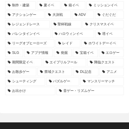
制作・建築
夏イベ
箱イベ
ミッションイベ
アクションゲー
大決戦
ADV
ぐだぐだ
レジェンドレース
聖杯戦線
クリスマスイベ
バレンタインイベ
ハロウィンイベ
塔イベ
リーグオブヒーローズ
レイド
ホワイトデーイベ
SLG
アプデ情報
発掘
宝箱イベ
エロゲー
期間限定イベ
エイプリルフール
降臨クエスト
お散歩ゲー
禁域クエスト
DL記念
アニメ
シューティング
パズルゲー
マンスリーマッチ
お出かけ
音ゲー・リズムゲー