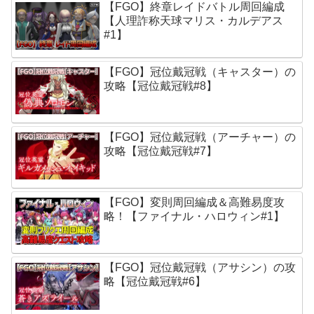
【FGO】終章レイドバトル周回編成
【人理詐称天球マリス・カルデアス
#1】
【FGO】冠位戴冠戦（キャスター）の
攻略【冠位戴冠戦#8】
【FGO】冠位戴冠戦（アーチャー）の
攻略【冠位戴冠戦#7】
【FGO】変則周回編成＆高難易度攻
略！【ファイナル・ハロウィン#1】
【FGO】冠位戴冠戦（アサシン）の攻
略【冠位戴冠戦#6】