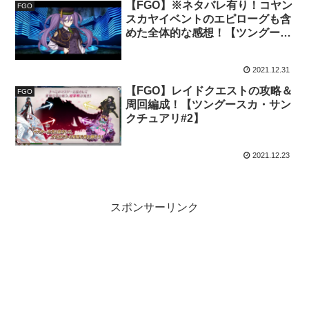
【FGO】※ネタバレ有り！コヤン
FGO
スカヤイベントのエピローグも含
めた全体的な感想！【ツングース
カ・サンクチュアリ#5】
2021.12.31
【FGO】レイドクエストの攻略＆
FGO
周回編成！【ツングースカ・サン
クチュアリ#2】
2021.12.23
スポンサーリンク