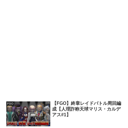
【FGO】終章レイドバトル周回編
FGO
成【人理詐称天球マリス・カルデ
アス#1】