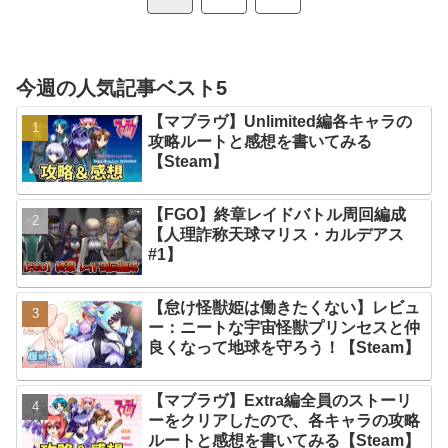
へ
今週の人気記事ベスト5
【マブラヴ】Unlimited編各キャラの
攻略ルートと感想を書いてみる
【Steam】
【FGO】終章レイドバトル周回編成
【人理詐称天球マリス・カルデアス
#1】
【怠け怪獣姫は働きたくない】レビュ
ー：ニートな宇宙怪獣プリンセスと仲
良くなって地球を守ろう！【Steam】
【マブラヴ】Extra編全員のストーリ
ーをクリアしたので、各キャラの攻略
ルートと感想を書いてみる【Steam】