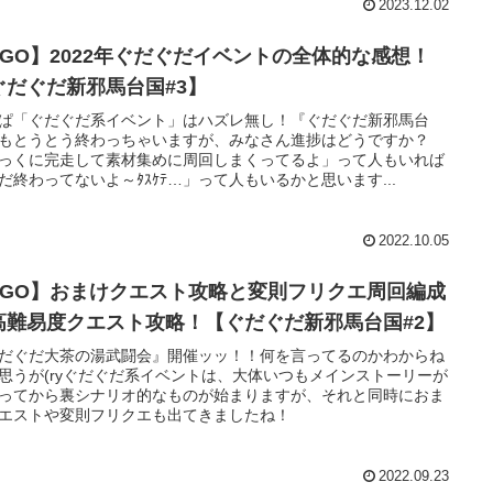
2023.12.02
FGO】2022年ぐだぐだイベントの全体的な感想！
ぐだぐだ新邪馬台国#3】
ぱ「ぐだぐだ系イベント」はハズレ無し！『ぐだぐだ新邪馬台
もとうとう終わっちゃいますが、みなさん進捗はどうですか？
っくに完走して素材集めに周回しまくってるよ」って人もいれば
だ終わってないよ～ﾀｽｹﾃ…」って人もいるかと思います...
2022.10.05
FGO】おまけクエスト攻略と変則フリクエ周回編成
高難易度クエスト攻略！【ぐだぐだ新邪馬台国#2】
だぐだ大茶の湯武闘会』開催ッッ！！何を言ってるのかわからね
思うが(ryぐだぐだ系イベントは、大体いつもメインストーリーが
ってから裏シナリオ的なものが始まりますが、それと同時におま
エストや変則フリクエも出てきましたね！
2022.09.23