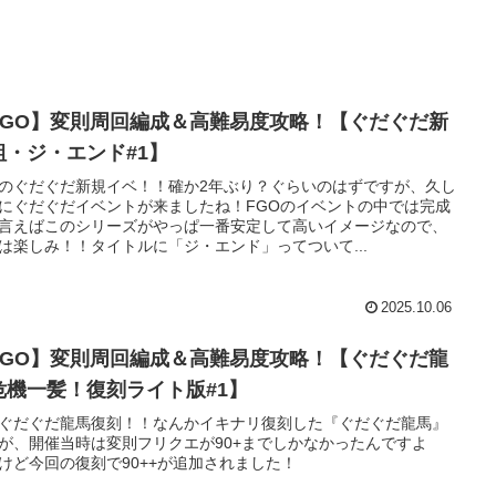
FGO】変則周回編成＆高難易度攻略！【ぐだぐだ新
組・ジ・エンド#1】
のぐだぐだ新規イベ！！確か2年ぶり？ぐらいのはずですが、久し
にぐだぐだイベントが来ましたね！FGOのイベントの中では完成
言えばこのシリーズがやっぱ一番安定して高いイメージなので、
は楽しみ！！タイトルに「ジ・エンド」ってついて...
2025.10.06
FGO】変則周回編成＆高難易度攻略！【ぐだぐだ龍
危機一髪！復刻ライト版#1】
ぐだぐだ龍馬復刻！！なんかイキナリ復刻した『ぐだぐだ龍馬』
が、開催当時は変則フリクエが90+までしかなかったんですよ
けど今回の復刻で90++が追加されました！