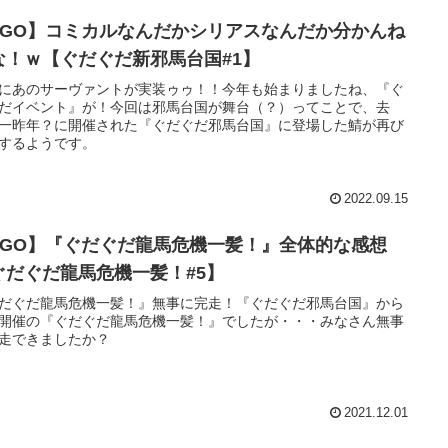
FGO】コミカルなんだかシリアスなんだか分かんね
な！ｗ【ぐだぐだ新邪馬台国#1】
にあのサーヴァントが実装ゥゥ！！今年も始まりましたね、『ぐ
だイベント』が！今回は邪馬台国が舞台（？）ってことで、去
一昨年？に開催された『ぐだぐだ邪馬台国』に登場した鯖が再び
するようです。
2022.09.15
FGO】『ぐだぐだ龍馬危機一髪！』全体的な感想
ぐだぐだ龍馬危機一髪！#5】
だぐだ龍馬危機一髪！』無事に完走！『ぐだぐだ邪馬台国』から
開催の『ぐだぐだ龍馬危機一髪！』でしたが・・・みなさん無事
走できましたか？
2021.12.01