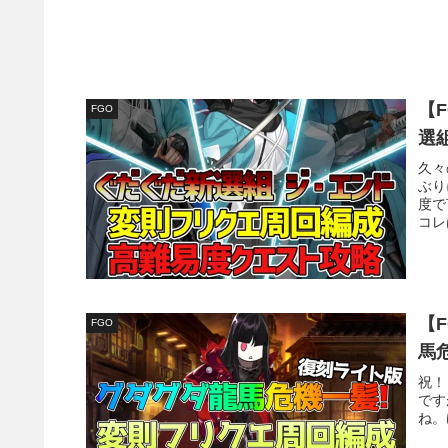
【
FGO
選
久々
ぶり
度で
コレ
【
FGO
馬
祝！
です
ね。