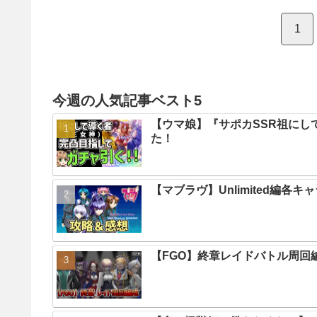
1
今週の人気記事ベスト5
【ウマ娘】『サポカSSR祖にし
た！
【マブラヴ】Unlimited編各
【FGO】終章レイドバトル周回