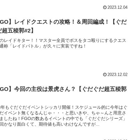
2023.12.04
FGO】レイドクエストの攻略！＆周回編成！【ぐだ
だ超五稜郭#2】
のレイドキター！！マスター全員でボスをタコ殴りにするクエス
通称「レイドバトル」が久々に実装ですね！
2023.12.02
FGO】今回の主役は景虎さん？【ぐだぐだ超五稜郭
】
23年もぐだぐだイベントシッカリ開催！スケジュール的に今年はぐ
だイベント無くなるんじゃ・・・と思いきや、ちゃ～んと用意さ
ましたね！FGOの数あるイベントの中でも「ぐだぐだシリーズ」
回かなり面白くて、期待値も高いわけなんですが...