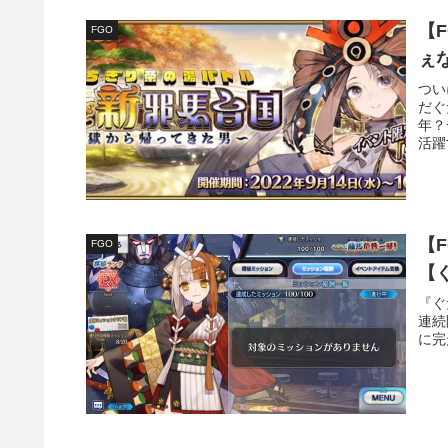
【
FGO
ぇ
つい
だぐ
年？
活躍
【
FGO
【
『ぐ
連続
に完