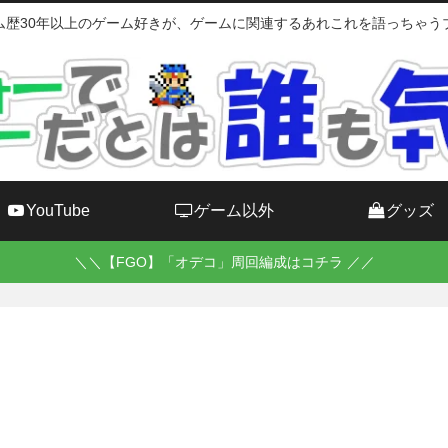
ム歴30年以上のゲーム好きが、ゲームに関連するあれこれを語っちゃう
YouTube
ゲーム以外
グッズ
＼＼【FGO】「オデコ」周回編成はコチラ ／／