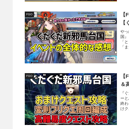
【
FGO
【
やっ
国』
「と
「ま
【
FGO
＆
『ぐ
ーと
終わ
けク