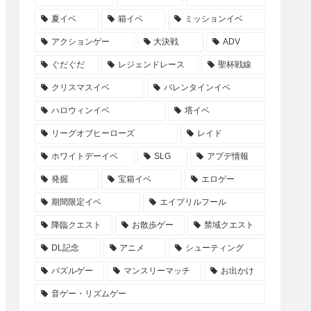
夏イベ
箱イベ
ミッションイベ
アクションゲー
大決戦
ADV
ぐだぐだ
レジェンドレース
聖杯戦線
クリスマスイベ
バレンタインイベ
ハロウィンイベ
塔イベ
リーグオブヒーローズ
レイド
ホワイトデーイベ
SLG
アプデ情報
発掘
宝箱イベ
エロゲー
期間限定イベ
エイプリルフール
降臨クエスト
お散歩ゲー
禁域クエスト
DL記念
アニメ
シューティング
パズルゲー
マンスリーマッチ
お出かけ
音ゲー・リズムゲー