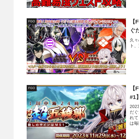
【
FGO
ぐ
久々
ト、
【
FGO
#1
20
だぐ
れて
は毎