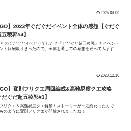
2025.04.09
FGO】2023年ぐだぐだイベント全体の感想【ぐだぐ
超五稜郭#4】
23年のぐだぐだイベどうでした？『ぐだぐだ超五稜郭』もイベント
ント報酬取りきったので、全体を通しての感想を述べてみます。
2023.12.18
FGO】変則フリクエ周回編成&高難易度クエ攻略
ぐだぐだ超五稜郭#3】
フリクエ＆高難易度クエ解禁！ストーリーが一応終わったんで、
ものように変則フリクエが開放されましたね！