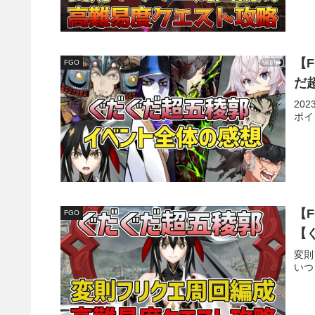
【
FGO
だ
20
ポイ
【
FGO
【
変則
いつ