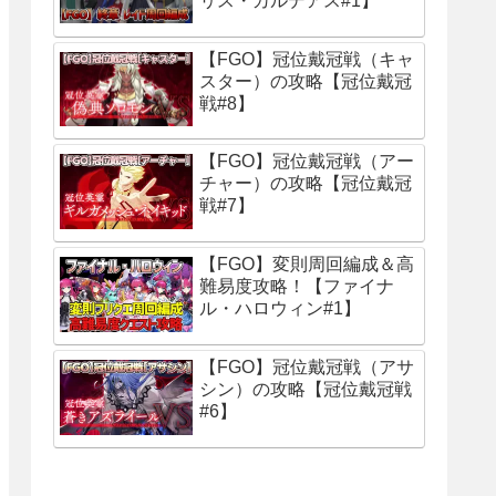
リス・カルデアス#1】
【FGO】冠位戴冠戦（キャ
スター）の攻略【冠位戴冠
戦#8】
【FGO】冠位戴冠戦（アー
チャー）の攻略【冠位戴冠
戦#7】
【FGO】変則周回編成＆高
難易度攻略！【ファイナ
ル・ハロウィン#1】
【FGO】冠位戴冠戦（アサ
シン）の攻略【冠位戴冠戦
#6】