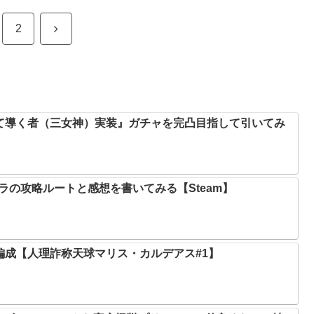
次
2
へ
て導く者（三女神）実装』ガチャを完凸目指して引いてみ
キャラの攻略ルートと感想を書いてみる【Steam】
編成【人理詐称天球マリス・カルデアス#1】