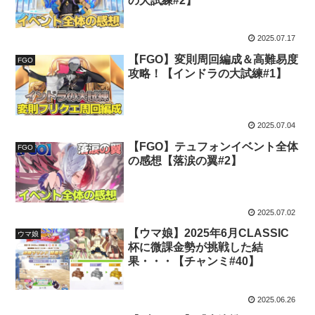
の大試練#2】
2025.07.17
【FGO】変則周回編成＆高難易度
FGO
攻略！【インドラの大試練#1】
2025.07.04
【FGO】テュフォンイベント全体
FGO
の感想【落涙の翼#2】
2025.07.02
【ウマ娘】2025年6月CLASSIC
ウマ娘
杯に微課金勢が挑戦した結
果・・・【チャンミ#40】
2025.06.26