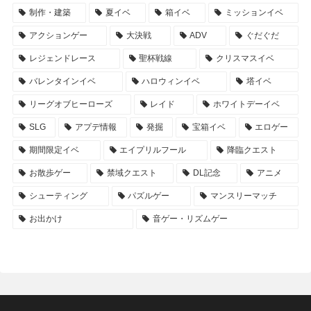
制作・建築
夏イベ
箱イベ
ミッションイベ
アクションゲー
大決戦
ADV
ぐだぐだ
レジェンドレース
聖杯戦線
クリスマスイベ
バレンタインイベ
ハロウィンイベ
塔イベ
リーグオブヒーローズ
レイド
ホワイトデーイベ
SLG
アプデ情報
発掘
宝箱イベ
エロゲー
期間限定イベ
エイプリルフール
降臨クエスト
お散歩ゲー
禁域クエスト
DL記念
アニメ
シューティング
パズルゲー
マンスリーマッチ
お出かけ
音ゲー・リズムゲー