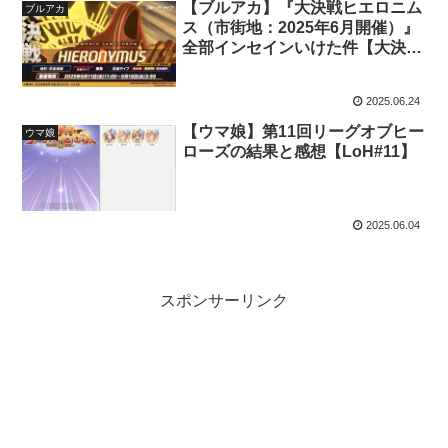
【ブルアカ】『大決戦ヒエロニム
ブルアカ
ス（市街地：2025年6月開催）』
全部インセインいけた件【大決
戦】
2025.06.24
【ウマ娘】第11回リーグオブヒー
ウマ娘
ローズの結果と感想【LoH#11】
2025.06.04
スポンサーリンク