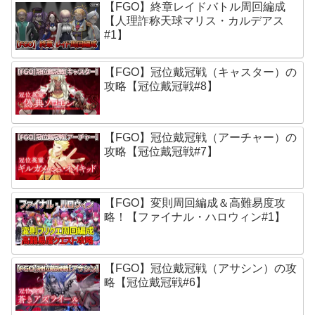
【FGO】終章レイドバトル周回編成
【人理詐称天球マリス・カルデアス
#1】
【FGO】冠位戴冠戦（キャスター）の
攻略【冠位戴冠戦#8】
【FGO】冠位戴冠戦（アーチャー）の
攻略【冠位戴冠戦#7】
【FGO】変則周回編成＆高難易度攻
略！【ファイナル・ハロウィン#1】
【FGO】冠位戴冠戦（アサシン）の攻
略【冠位戴冠戦#6】