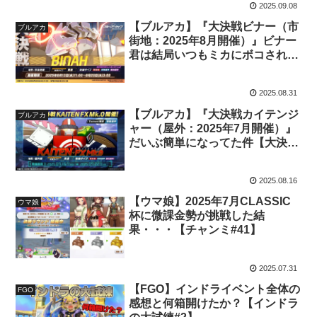
2025.09.08
【ブルアカ】『大決戦ビナー（市
ブルアカ
街地：2025年8月開催）』ビナー
君は結局いつもミカにボコされる
件【大決戦】
2025.08.31
【ブルアカ】『大決戦カイテンジ
ブルアカ
ャー（屋外：2025年7月開催）』
だいぶ簡単になってた件【大決
戦】
2025.08.16
【ウマ娘】2025年7月CLASSIC
ウマ娘
杯に微課金勢が挑戦した結
果・・・【チャンミ#41】
2025.07.31
【FGO】インドライベント全体の
FGO
感想と何箱開けたか？【インドラ