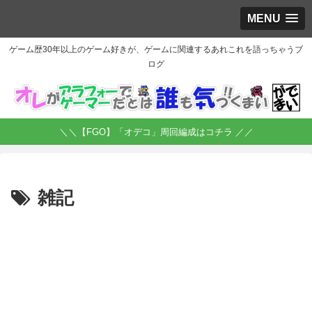
MENU
ゲーム歴30年以上のゲーム好きが、ゲームに関連するあれこれを語っちゃうブ
ログ
＼＼【FGO】「オデコ」周回編成はコチラ ／／
雑記