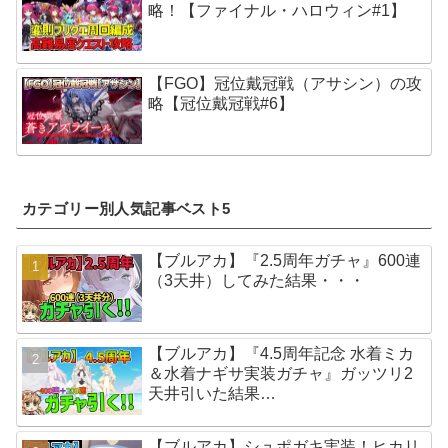
略！【ファイナル・ハロウィン#1】
【FGO】冠位戴冠戦（アサシン）の攻
略【冠位戴冠戦#6】
カテゴリー別人気記事ベスト5
【ブルアカ】『2.5周年ガチャ』600連
（3天井）してみた結果・・・
【ブルアカ】『4.5周年記念 水着ミカ
＆水着ナギサ実装ガチャ』ガッツリ2
天井引いた結果…
【ブルアカ】シュポガキ実装！ヒカリ