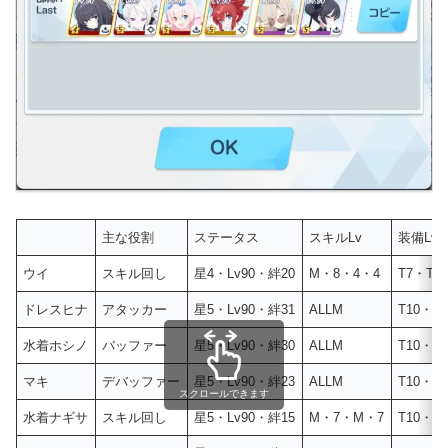
主な役割
ステータス
スキルLv
装備Lv
ウイ
スキル回し
星4・Lv90・絆20
M・8・4・4
T7・T9
ドレスヒナ
アタッカー
星5・Lv90・絆31
ALLM
T10・T
水着ホシノ
バッファー
星5・Lv90・絆30
ALLM
T10・T
マキ
デバッファー
星5・Lv90・絆23
ALLM
T10・T
スクロールできます
水着ナギサ
スキル回し
星5・Lv90・絆15
M・7・M・7
T10・T