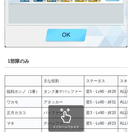
1部隊のみ
主な役割
ステータス
スキル
臨戦ホシノ（1番）
タンク兼デバッファー
星5・Lv90・絆28
ALLM
ワカモ
アタッカー
星5・Lv90・絆31
ALLM
正月カヨコ
バッファー
星3・Lv90・絆20
ALLM
マキ
デバッファー
星5・Lv90・絆23
ALLM
スクロールできます