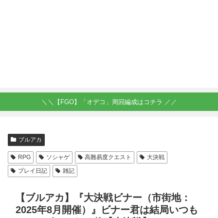
＼＼【FGO】「オデコ」周回編成はコチラ ／／
ブルアカ
RPG
ソシャゲ
高難易度クエスト
大決戦
プレイ日記
雑記
【ブルアカ】『大決戦ビナー（市街地：
2025年8月開催）』ビナー君は結局いつも