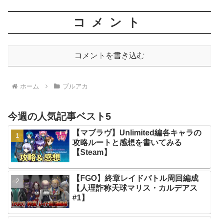
コメント
コメントを書き込む
ホーム
ブルアカ
今週の人気記事ベスト5
【マブラヴ】Unlimited編各キャラの
攻略ルートと感想を書いてみる
【Steam】
【FGO】終章レイドバトル周回編成
【人理詐称天球マリス・カルデアス
#1】