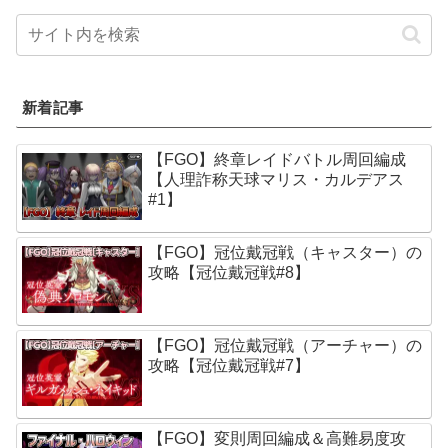
新着記事
【FGO】終章レイドバトル周回編成
【人理詐称天球マリス・カルデアス
#1】
【FGO】冠位戴冠戦（キャスター）の
攻略【冠位戴冠戦#8】
【FGO】冠位戴冠戦（アーチャー）の
攻略【冠位戴冠戦#7】
【FGO】変則周回編成＆高難易度攻