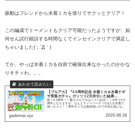
振動はフレンドから水着ミカを借りてサクッとクリア！
この編成でトーメントもクリア可能だったようですが、如
何せん試行錯誤する時間なくてインセインクリアで満足し
ちゃいました(；´Д｀)
てか、やっぱ水着ミカを自前で確保出来なかったのがかな
りキチィわ。。。
【ブルアカ】『4.5周年記念 水着ミカ＆水着ナギ
サ実装ガチャ』ガッツリ2天井引いた結果…
祝！4.5周年！！夏のブルアカはハフバ記念！！今年で4.5
周年となりますが、なんとティーパーティの3人が水着で
揃っちゃう！！周年キャラは毎回強いので今回も気になり
ますね！
2025.08.26
gademai.xyz