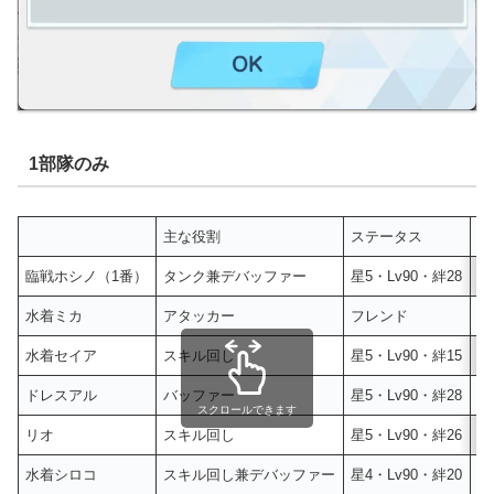
1部隊のみ
主な役割
ステータス
ス
臨戦ホシノ（1番）
タンク兼デバッファー
星5・Lv90・絆28
A
水着ミカ
アタッカー
フレンド
水着セイア
スキル回し
星5・Lv90・絆15
M
ドレスアル
バッファー
星5・Lv90・絆28
M
スクロールできます
リオ
スキル回し
星5・Lv90・絆26
A
水着シロコ
スキル回し兼デバッファー
星4・Lv90・絆20
A