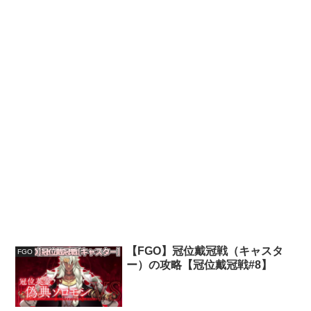
【FGO】冠位戴冠戦（キャスタ
FGO
ー）の攻略【冠位戴冠戦#8】