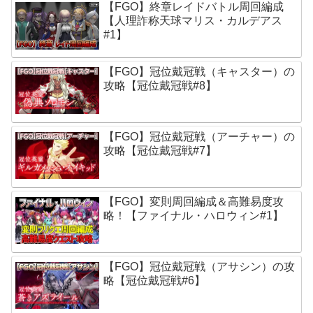
【FGO】終章レイドバトル周回編成
【人理詐称天球マリス・カルデアス
#1】
【FGO】冠位戴冠戦（キャスター）の
攻略【冠位戴冠戦#8】
【FGO】冠位戴冠戦（アーチャー）の
攻略【冠位戴冠戦#7】
【FGO】変則周回編成＆高難易度攻
略！【ファイナル・ハロウィン#1】
【FGO】冠位戴冠戦（アサシン）の攻
略【冠位戴冠戦#6】