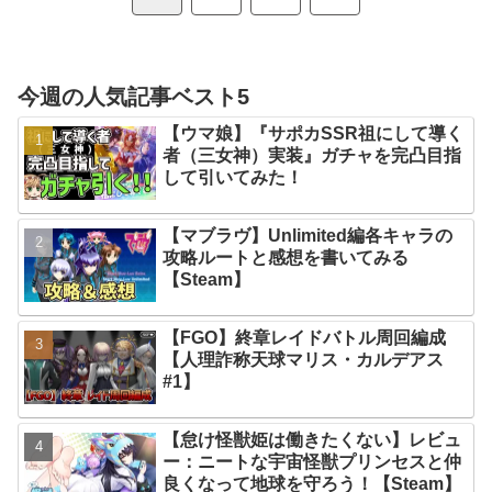
へ
今週の人気記事ベスト5
【ウマ娘】『サポカSSR祖にして導く
者（三女神）実装』ガチャを完凸目指
して引いてみた！
【マブラヴ】Unlimited編各キャラの
攻略ルートと感想を書いてみる
【Steam】
【FGO】終章レイドバトル周回編成
【人理詐称天球マリス・カルデアス
#1】
【怠け怪獣姫は働きたくない】レビュ
ー：ニートな宇宙怪獣プリンセスと仲
良くなって地球を守ろう！【Steam】