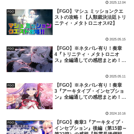
2025.12.04
【FGO】マシュ ミッションクエ
FGO
ストの攻略！【人類裁決法廷トリ
ニティ・メタトロニオス#2】
2025.05.15
【FGO】※ネタバレ有り！奏章
FGO
4『トリニティ・メタトロニオ
ス』全編通しての感想まとめ！
【人類裁決法廷トリニティ・メタ
トロニオス#1】
2025.05.11
【FGO】※ネタバレ有り！奏章
FGO
3『アーキタイプ・インセプショ
ン』全編通しての感想まとめ！
【新霊長後継戦アーキタイプ・イ
ンセプション#4】
2024.10.16
【FGO】奏章3『アーキタイプ・
FGO
インセプション』後編（第15節～