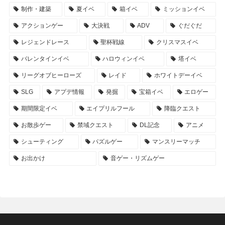
制作・建築
夏イベ
箱イベ
ミッションイベ
アクションゲー
大決戦
ADV
ぐだぐだ
レジェンドレース
聖杯戦線
クリスマスイベ
バレンタインイベ
ハロウィンイベ
塔イベ
リーグオブヒーローズ
レイド
ホワイトデーイベ
SLG
アプデ情報
発掘
宝箱イベ
エロゲー
期間限定イベ
エイプリルフール
降臨クエスト
お散歩ゲー
禁域クエスト
DL記念
アニメ
シューティング
パズルゲー
マンスリーマッチ
お出かけ
音ゲー・リズムゲー