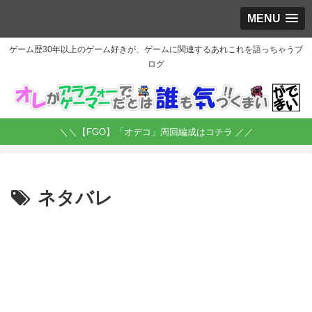
MENU
ゲーム歴30年以上のゲーム好きが、ゲームに関連するあれこれを語っちゃうブ
ログ
＼＼【FGO】「オデコ」周回編成はコチラ ／／
ネタバレ