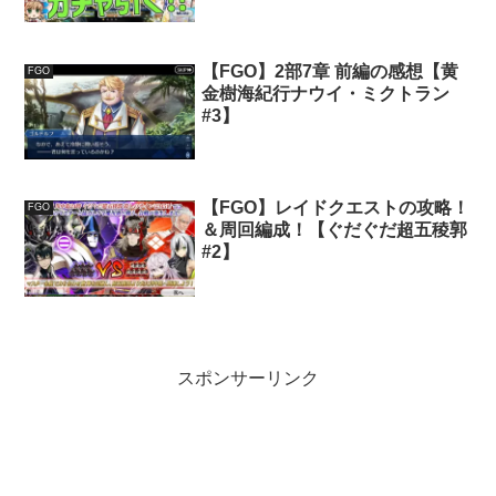
【FGO】2部7章 前編の感想【黄
FGO
金樹海紀行ナウイ・ミクトラン
#3】
【FGO】レイドクエストの攻略！
FGO
＆周回編成！【ぐだぐだ超五稜郭
#2】
スポンサーリンク