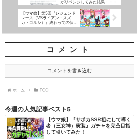
がリベンジしてみた結果・・・
【ウマ娘】第5回『レジェンド
レース（VSライアン・スズ
カ・ゴルシ）』終わっての個人
的感想【レジェレ#4】
コメント
コメントを書き込む
ホーム
FGO
今週の人気記事ベスト5
【ウマ娘】『サポカSSR祖にして導く
者（三女神）実装』ガチャを完凸目指
して引いてみた！