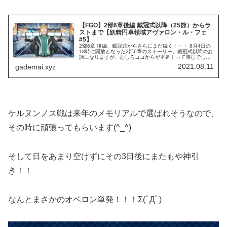
【FGO】2部6章後編 戴冠式以降（25節）からラ
ストまで【妖精円卓領域アヴァロン・ル・フェ
#5】
2部6章 後編、戴冠式からさらにまだ続く・・・ 8月4日の
18時に開放となった2部6章のストーリー、戴冠式以降のお
話になりますが、むしろココからが本番！って感じでした
ね。
2021.08.11
gademai.xyz
ケルヌンノス戦は来年のメモリアルで選ばれそうなので、
その時に頑張ってもらいます(^_^)
そして日をあまり空けずにその3日後にまたもや神引
き！！
なんとまさかのオベロン単発！！！Σ(ﾟДﾟ)