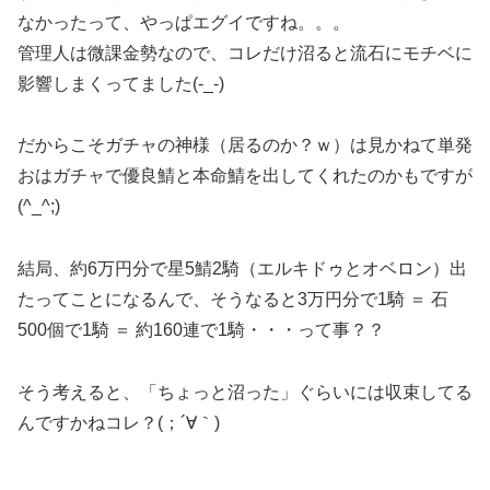
なかったって、やっぱエグイですね。。。
管理人は微課金勢なので、コレだけ沼ると流石にモチベに
影響しまくってました(-_-)
だからこそガチャの神様（居るのか？ｗ）は見かねて単発
おはガチャで優良鯖と本命鯖を出してくれたのかもですが
(^_^;)
結局、約6万円分で星5鯖2騎（エルキドゥとオベロン）出
たってことになるんで、そうなると3万円分で1騎 ＝ 石
500個で1騎 ＝ 約160連で1騎・・・って事？？
そう考えると、「ちょっと沼った」ぐらいには収束してる
んですかねコレ？(；´∀｀)