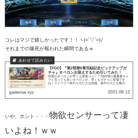
コレはマジで嬉しかったです！！ヽ(=´▽`=)ﾉ
それまでの爆死が報われた瞬間であるｗ
【FGO】『第2部第6章完結記念ピックアップガ
チャ』オベロンお迎えするため引いてみた！
待望のオベロンが早くも実装ゥゥ！！2部6章の最重要キャ
ラと言っても良いオベロンが、早くもガチャに登場です
ね！ストーリー終わらせた人は勿論、途中の人にも魅力的
なキャラなので、欲しい人は多いんじゃないでしょうか？
2021.08.12
gademai.xyz
物欲センサーって凄
いや、ホント・・・
いよね！ｗｗ