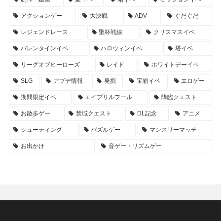
アクションゲー
大決戦
ADV
ぐだぐだ
レジェンドレース
聖杯戦線
クリスマスイベ
バレンタインイベ
ハロウィンイベ
塔イベ
リーグオブヒーローズ
レイド
ホワイトデーイベ
SLG
アプデ情報
発掘
宝箱イベ
エロゲー
期間限定イベ
エイプリルフール
降臨クエスト
お散歩ゲー
禁域クエスト
DL記念
アニメ
シューティング
パズルゲー
マンスリーマッチ
お出かけ
音ゲー・リズムゲー