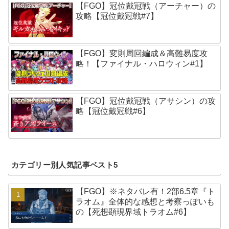
【FGO】冠位戴冠戦（アーチャー）の
攻略【冠位戴冠戦#7】
【FGO】変則周回編成＆高難易度攻
略！【ファイナル・ハロウィン#1】
【FGO】冠位戴冠戦（アサシン）の攻
略【冠位戴冠戦#6】
カテゴリー別人気記事ベスト5
【FGO】※ネタバレ有！2部6.5章『ト
ラオム』全体的な感想と考察っぽいも
の【死想顕現界域トラオム#6】