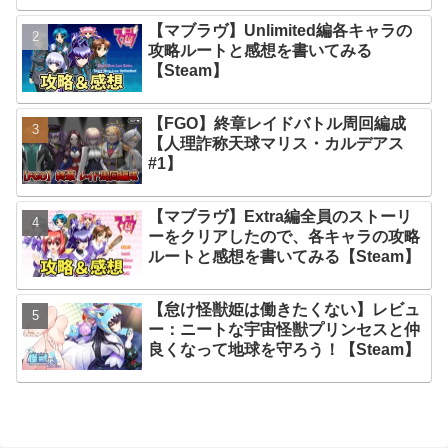
【マブラヴ】Unlimited編各キャラの
攻略ルートと感想を書いてみる
【Steam】
【FGO】終章レイドバトル周回編成
【人理詐称天球マリス・カルデアス
#1】
【マブラヴ】Extra編全員のストーリ
ーをクリアしたので、各キャラの攻略
ルートと感想を書いてみる【Steam】
【怠け怪獣姫は働きたくない】レビュ
ー：ニートな宇宙怪獣プリンセスと仲
良くなって地球を守ろう！【Steam】