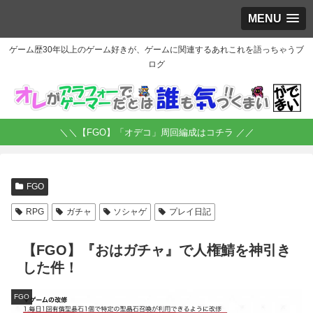
MENU
ゲーム歴30年以上のゲーム好きが、ゲームに関連するあれこれを語っちゃうブ
ログ
＼＼【FGO】「オデコ」周回編成はコチラ ／／
FGO
RPG
ガチャ
ソシャゲ
プレイ日記
【FGO】『おはガチャ』で人権鯖を神引き
した件！
FGO