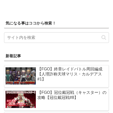
気になる事はココから検索！
新着記事
【FGO】終章レイドバトル周回編成
【人理詐称天球マリス・カルデアス
#1】
【FGO】冠位戴冠戦（キャスター）の
攻略【冠位戴冠戦#8】