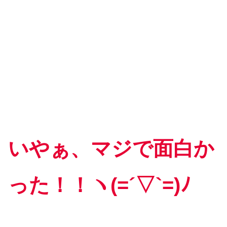
いやぁ、マジで面白か
った！！ヽ(=´▽`=)ﾉ