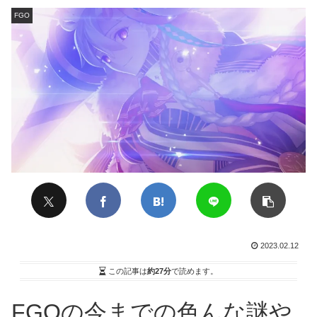
FGO
2023.02.12
この記事は
約27分
で読めます。
FGOの今までの色んな謎や