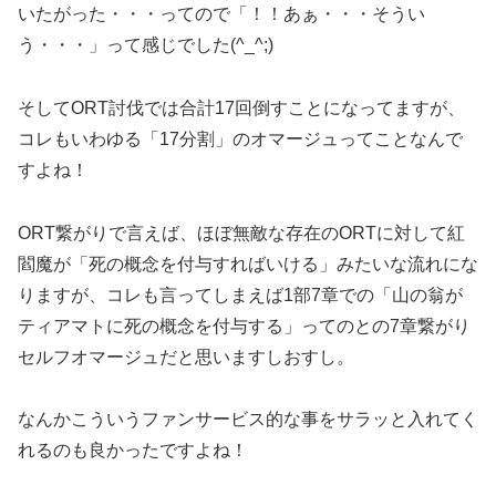
いたがった・・・ってので「！！あぁ・・・そうい
う・・・」って感じでした(^_^;)
そしてORT討伐では合計17回倒すことになってますが、
コレもいわゆる「17分割」のオマージュってことなんで
すよね！
ORT繋がりで言えば、ほぼ無敵な存在のORTに対して紅
閻魔が「死の概念を付与すればいける」みたいな流れにな
りますが、コレも言ってしまえば1部7章での「山の翁が
ティアマトに死の概念を付与する」ってのとの7章繋がり
セルフオマージュだと思いますしおすし。
なんかこういうファンサービス的な事をサラッと入れてく
れるのも良かったですよね！