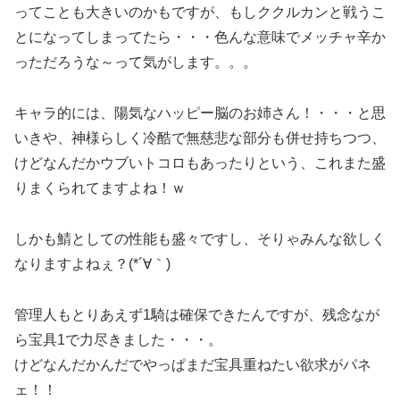
ってことも大きいのかもですが、もしククルカンと戦うこ
とになってしまってたら・・・色んな意味でメッチャ辛か
っただろうな～って気がします。。。
キャラ的には、陽気なハッピー脳のお姉さん！・・・と思
いきや、神様らしく冷酷で無慈悲な部分も併せ持ちつつ、
けどなんだかウブいトコロもあったりという、これまた盛
りまくられてますよね！ｗ
しかも鯖としての性能も盛々ですし、そりゃみんな欲しく
なりますよねぇ？(*´∀｀)
管理人もとりあえず1騎は確保できたんですが、残念なが
ら宝具1で力尽きました・・・。
けどなんだかんだでやっぱまだ宝具重ねたい欲求がパネ
ェ！！