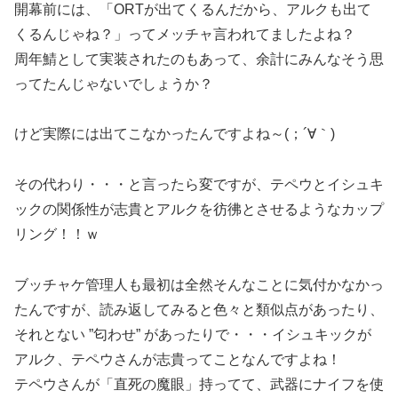
開幕前には、「ORTが出てくるんだから、アルクも出て
くるんじゃね？」ってメッチャ言われてましたよね？
周年鯖として実装されたのもあって、余計にみんなそう思
ってたんじゃないでしょうか？
けど実際には出てこなかったんですよね～(；´∀｀)
その代わり・・・と言ったら変ですが、テペウとイシュキ
ックの関係性が志貴とアルクを彷彿とさせるようなカップ
リング！！ｗ
ブッチャケ管理人も最初は全然そんなことに気付かなかっ
たんですが、読み返してみると色々と類似点があったり、
それとない ”匂わせ” があったりで・・・イシュキックが
アルク、テペウさんが志貴ってことなんですよね！
テペウさんが「直死の魔眼」持ってて、武器にナイフを使