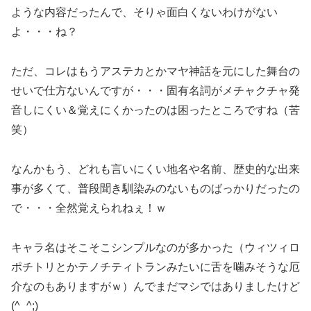
ような内容だったんで、そりゃ面白くないわけがない
よ・・・ね？
ただ、コレはもうアステカとかマヤ神話を元にした舞台の
せいで仕方ないんですが・・・固有名詞がメチャクチャ発
音しにくい＆覚えにくかったのは困ったところですね（苦
笑）
なんかもう、どれも言いにくい地名や名前、歴史的な出来
事が多くて、普段聞き馴染みのないものばっかりだったの
で・・・全然覚えられねぇ！ｗ
キャラ名はそこそこシンプルなのが多かった（ウィツィロ
ポチトリとかテノチティトランみたいに舌を噛みそうな厄
介なのもありますがｗ）んでまだマシではありましたけど
(^_^;)