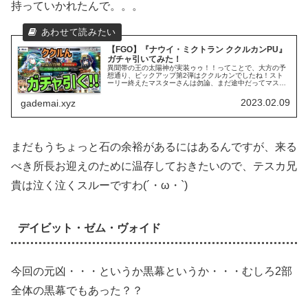
持っていかれたんで。。。
【FGO】『ナウイ・ミクトラン ククルカンPU』
ガチャ引いてみた！
異聞帯の王の太陽神が実装ゥゥ！！ってことで、大方の予
想通り、ピックアップ第2弾はククルカンでしたね！スト
ーリー終えたマスターさんは勿論、まだ途中だってマスタ
ーさんの中にも「欲しい！」って人が多いんじゃないでし
ょうか？
2023.02.09
gademai.xyz
まだもうちょっと石の余裕があるにはあるんですが、来る
べき所長お迎えのために温存しておきたいので、テスカ兄
貴は泣く泣くスルーですわ(´・ω・`)
デイビット・ゼム・ヴォイド
今回の元凶・・・というか黒幕というか・・・むしろ2部
全体の黒幕でもあった？？