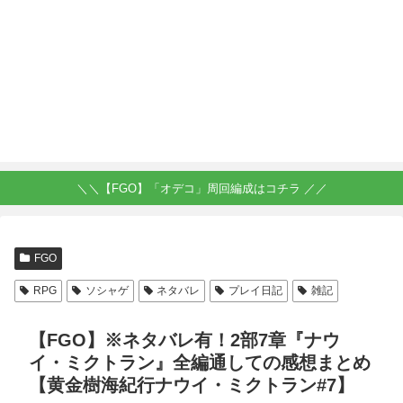
＼＼【FGO】「オデコ」周回編成はコチラ ／／
FGO
RPG
ソシャゲ
ネタバレ
プレイ日記
雑記
【FGO】※ネタバレ有！2部7章『ナウ
イ・ミクトラン』全編通しての感想まとめ
【黄金樹海紀行ナウイ・ミクトラン#7】