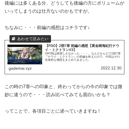
後編には多くある分、どうしても後編の方にボリュームが
いってしまうのは仕方ないのかもですが。
ちなみに・・・前編の感想はコチラです↓
【FGO】2部7章 前編の感想【黄金樹海紀行ナウ
イ・ミクトラン#3】
ORT戦は絶望しかなかった・・・。なんだかんだで2部7章
『ナウイ・ミクトラン』の前編を終えたので、今回はその
全体的な感想をまとめてみました。
2022.12.30
gademai.xyz
この時の7章への印象と、終わってからの今の印象では微
妙に違うので・・・読み比べてみても面白いかも？
ってことで、各項目ごとに述べていきますね！