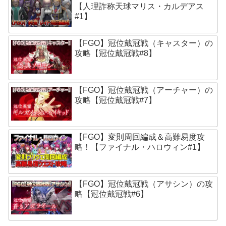
【人理詐称天球マリス・カルデアス
#1】
【FGO】冠位戴冠戦（キャスター）の
攻略【冠位戴冠戦#8】
【FGO】冠位戴冠戦（アーチャー）の
攻略【冠位戴冠戦#7】
【FGO】変則周回編成＆高難易度攻
略！【ファイナル・ハロウィン#1】
【FGO】冠位戴冠戦（アサシン）の攻
略【冠位戴冠戦#6】