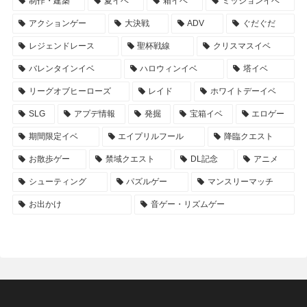
制作・建築
夏イベ
箱イベ
ミッションイベ
アクションゲー
大決戦
ADV
ぐだぐだ
レジェンドレース
聖杯戦線
クリスマスイベ
バレンタインイベ
ハロウィンイベ
塔イベ
リーグオブヒーローズ
レイド
ホワイトデーイベ
SLG
アプデ情報
発掘
宝箱イベ
エロゲー
期間限定イベ
エイプリルフール
降臨クエスト
お散歩ゲー
禁域クエスト
DL記念
アニメ
シューティング
パズルゲー
マンスリーマッチ
お出かけ
音ゲー・リズムゲー