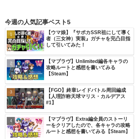
今週の人気記事ベスト5
【ウマ娘】『サポカSSR祖にして導く
者（三女神）実装』ガチャを完凸目指
して引いてみた！
【マブラヴ】Unlimited編各キャラの
攻略ルートと感想を書いてみる
【Steam】
【FGO】終章レイドバトル周回編成
【人理詐称天球マリス・カルデアス
#1】
【マブラヴ】Extra編全員のストーリ
ーをクリアしたので、各キャラの攻略
ルートと感想を書いてみる【Steam】