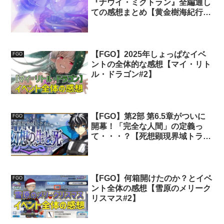
『ナウイ・ミクトラン』全編通し
ての感想まとめ【黄金樹海紀行ナ
ウイ・ミクトラン#7】
【FGO】2025年しょっぱなイベ
FGO
ントの全体的な感想【マイ・リト
ル・ドラゴン#2】
【FGO】第2部 第6.5章がついに
FGO
開幕！「完全な人間」の定義っ
て・・・？【死想顕現界域トラオ
ム#2】
【FGO】何箱開けたのか？とイベ
FGO
ント全体の感想【雪原のメリーク
リスマス#2】