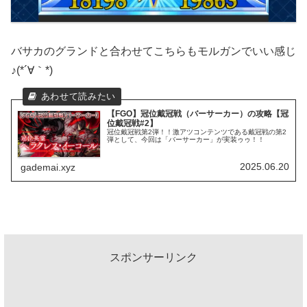
バサカのグランドと合わせてこちらもモルガンでいい感じ
♪(*´∀｀*)
【FGO】冠位戴冠戦（バーサーカー）の攻略【冠
位戴冠戦#2】
冠位戴冠戦第2弾！！激アツコンテンツである戴冠戦の第2
弾として、今回は「バーサーカー」が実装ゥゥ！！
2025.06.20
gademai.xyz
スポンサーリンク