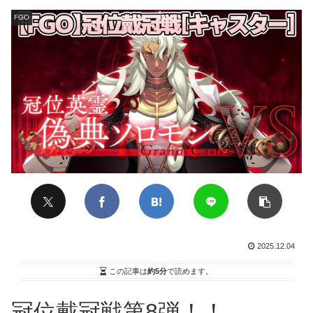
FGO
2025.12.04
この記事は
約5分
で読めます。
冠位戴冠戦第8弾！！