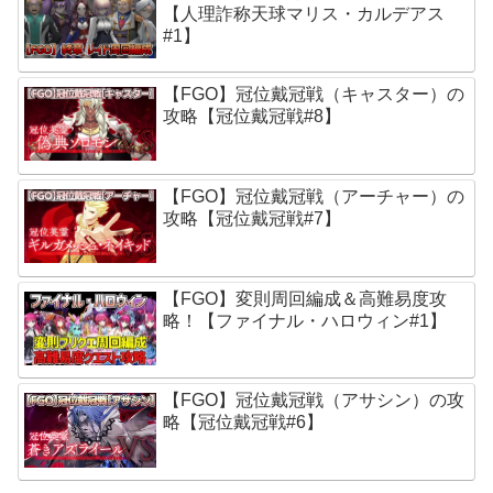
【人理詐称天球マリス・カルデアス
#1】
【FGO】冠位戴冠戦（キャスター）の
攻略【冠位戴冠戦#8】
【FGO】冠位戴冠戦（アーチャー）の
攻略【冠位戴冠戦#7】
【FGO】変則周回編成＆高難易度攻
略！【ファイナル・ハロウィン#1】
【FGO】冠位戴冠戦（アサシン）の攻
略【冠位戴冠戦#6】