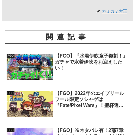
カミカミ大王
関連記事
【FGO】『水着伊吹童子復刻！』
FGO
ガチャで水着伊吹をお迎えした
い！
【FGO】2022年のエイプリール
FGO
フール限定ソシャゲは
『Fate/Pixel Wars』！聖杯選挙
を数で勝ち抜け！
【FGO】※ネタバレ有！2部7章
FGO