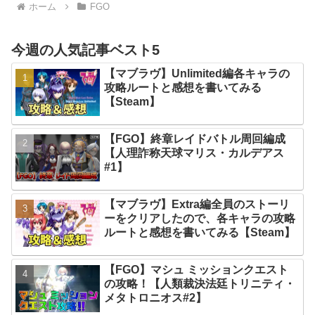
ホーム
FGO
今週の人気記事ベスト5
【マブラヴ】Unlimited編各キャラの
攻略ルートと感想を書いてみる
【Steam】
【FGO】終章レイドバトル周回編成
【人理詐称天球マリス・カルデアス
#1】
【マブラヴ】Extra編全員のストーリ
ーをクリアしたので、各キャラの攻略
ルートと感想を書いてみる【Steam】
【FGO】マシュ ミッションクエスト
の攻略！【人類裁決法廷トリニティ・
メタトロニオス#2】