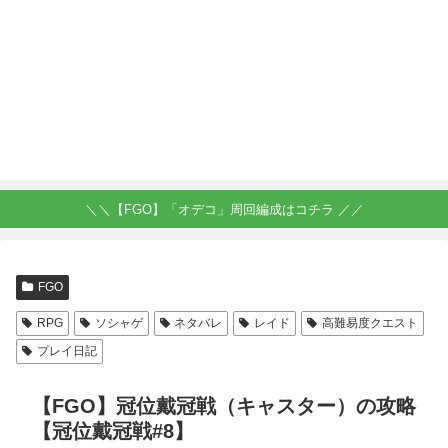
＼＼【FGO】「オデコ」周回編成はコチラ ／／
FGO
RPG
ソシャゲ
ネタバレ
レイド
高難易度クエスト
プレイ日記
【FGO】冠位戴冠戦（キャスター）の攻略
【冠位戴冠戦#8】