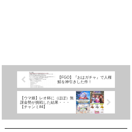
【FGO】『おはガチャ』で人権
鯖を神引きした件！
【ウマ娘】レオ杯に（ほぼ）無
課金勢が挑戦した結果・・・
【チャンミ#4】