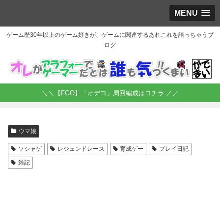
MENU
ゲーム歴30年以上のゲーム好きが、ゲームに関連するあれこれを語っちゃうブ
ログ
＼＼【FGO】「オデコ」周回編成はコチラ ／／
ウマ娘
ソシャゲ
レジェンドレース
育成ゲー
プレイ日記
雑記