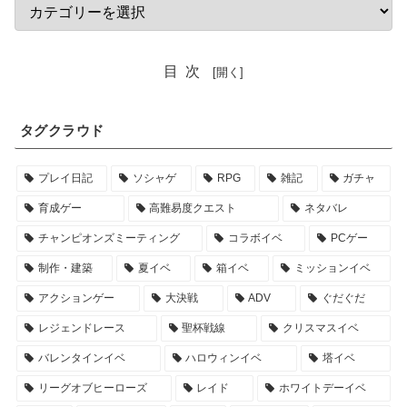
目次
タグクラウド
プレイ日記
ソシャゲ
RPG
雑記
ガチャ
育成ゲー
高難易度クエスト
ネタバレ
チャンピオンズミーティング
コラボイベ
PCゲー
制作・建築
夏イベ
箱イベ
ミッションイベ
アクションゲー
大決戦
ADV
ぐだぐだ
レジェンドレース
聖杯戦線
クリスマスイベ
バレンタインイベ
ハロウィンイベ
塔イベ
リーグオブヒーローズ
レイド
ホワイトデーイベ