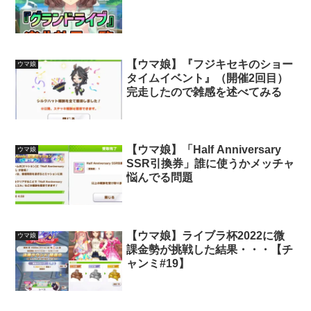
【ウマ娘】『フジキセキのショー
ウマ娘
タイムイベント』（開催2回目）
完走したので雑感を述べてみる
【ウマ娘】「Half Anniversary
ウマ娘
SSR引換券」誰に使うかメッチャ
悩んでる問題
【ウマ娘】ライブラ杯2022に微
ウマ娘
課金勢が挑戦した結果・・・【チ
ャンミ#19】