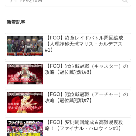
新着記事
【FGO】終章レイドバトル周回編成
【人理詐称天球マリス・カルデアス
#1】
【FGO】冠位戴冠戦（キャスター）の
攻略【冠位戴冠戦#8】
【FGO】冠位戴冠戦（アーチャー）の
攻略【冠位戴冠戦#7】
【FGO】変則周回編成＆高難易度攻
略！【ファイナル・ハロウィン#1】