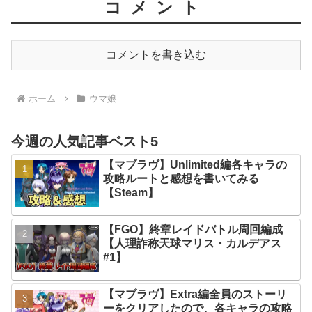
コメント
コメントを書き込む
ホーム
ウマ娘
今週の人気記事ベスト5
【マブラヴ】Unlimited編各キャラの
攻略ルートと感想を書いてみる
【Steam】
【FGO】終章レイドバトル周回編成
【人理詐称天球マリス・カルデアス
#1】
【マブラヴ】Extra編全員のストーリ
ーをクリアしたので、各キャラの攻略