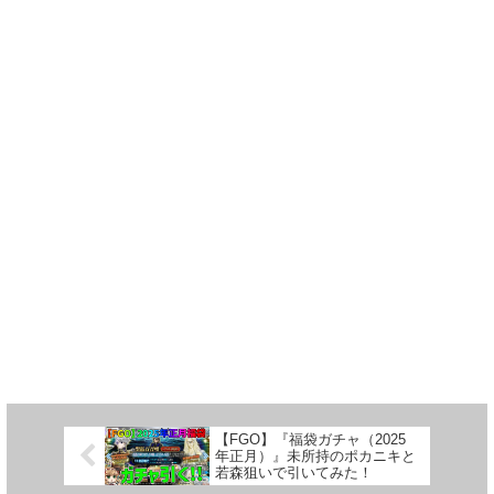
【FGO】『福袋ガチャ（2025
年正月）』未所持のポカニキと
若森狙いで引いてみた！