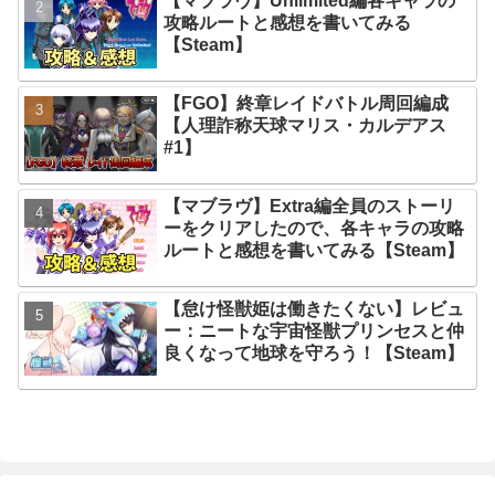
【マブラヴ】Unlimited編各キャラの
攻略ルートと感想を書いてみる
【Steam】
【FGO】終章レイドバトル周回編成
【人理詐称天球マリス・カルデアス
#1】
【マブラヴ】Extra編全員のストーリ
ーをクリアしたので、各キャラの攻略
ルートと感想を書いてみる【Steam】
【怠け怪獣姫は働きたくない】レビュ
ー：ニートな宇宙怪獣プリンセスと仲
良くなって地球を守ろう！【Steam】