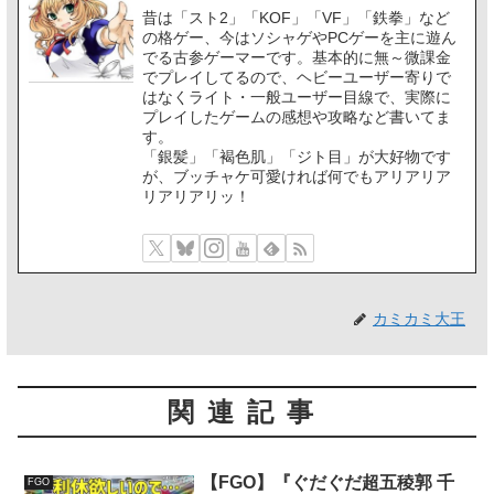
昔は「スト2」「KOF」「VF」「鉄拳」など
の格ゲー、今はソシャゲやPCゲーを主に遊ん
でる古参ゲーマーです。基本的に無～微課金
でプレイしてるので、ヘビーユーザー寄りで
はなくライト・一般ユーザー目線で、実際に
プレイしたゲームの感想や攻略など書いてま
す。
「銀髪」「褐色肌」「ジト目」が大好物です
が、ブッチャケ可愛ければ何でもアリアリア
リアリアリッ！
カミカミ大王
関連記事
【FGO】『ぐだぐだ超五稜郭 千
FGO