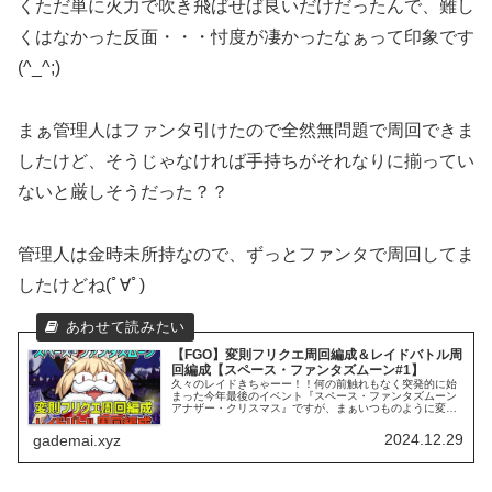
くただ単に火力で吹き飛ばせば良いだけだったんで、難し
くはなかった反面・・・忖度が凄かったなぁって印象です
(^_^;)
まぁ管理人はファンタ引けたので全然無問題で周回できま
したけど、そうじゃなければ手持ちがそれなりに揃ってい
ないと厳しそうだった？？
管理人は金時未所持なので、ずっとファンタで周回してま
したけどね(ﾟ∀ﾟ)
【FGO】変則フリクエ周回編成＆レイドバトル周
回編成【スペース・ファンタズムーン#1】
久々のレイドきちゃーー！！何の前触れもなく突発的に始
まった今年最後のイベント『スペース・ファンタズムーン
アナザー・クリスマス』ですが、まぁいつものように変則
フリクエありますが、なんと久々のレイドバトルもありま
すね(・∀・)
2024.12.29
gademai.xyz