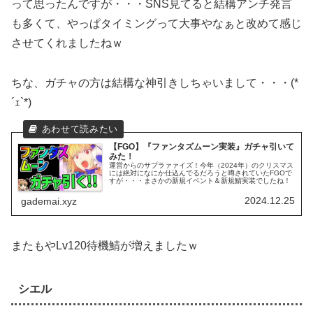
って思ったんですが・・・SNS見てると結構アンチ発言
も多くて、やっぱタイミングって大事やなぁと改めて感じ
させてくれましたねｗ
ちな、ガチャの方は結構な神引きしちゃいまして・・・(*
´ｪ`*)
【FGO】『ファンタズムーン実装』ガチャ引いて
みた！
運営からのサプラァァイズ！今年（2024年）のクリスマス
には絶対になにか仕込んでるだろうと噂されていたFGOで
すが・・・まさかの新規イベント＆新規鯖実装でしたね！
2024.12.25
gademai.xyz
またもやLv120待機鯖が増えましたｗ
シエル