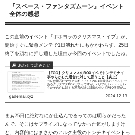
『スペース・ファンタズムーン』イベント
全体の感想
この直前のイベント『ポホヨラのクリスマス・イブ』が、
開始すぐに緊急メンテで1日潰れたにもかかわらず、25日
終了を頑なに押し通した理由が今回のイベントでしたね。
【FGO】クリスマスのBOXイベでトンデモナイ
事やらかした運営に対して思うこと【炎上】
コレは流石にヤヴァスギィィ！！2024年最後のイベントで
あるクリスマスBOXガチャですが、バグのせい・・・とい
うかその件に対する運営の雑な対応のせいでFGO界隈が大
炎上してますね。。。
2024.12.13
gademai.xyz
まぁ25日に絶対なにか仕込んでるってのは明らかだった
んで、そこはサプライズになってなかった気がしますけ
ど、内容的にはまさかのアルク主役のトンチキイベントっ