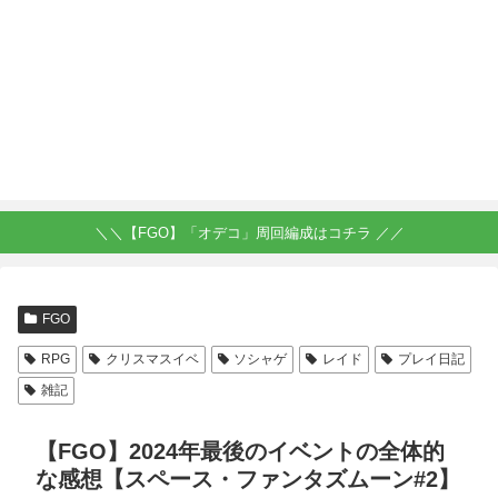
＼＼【FGO】「オデコ」周回編成はコチラ ／／
FGO
RPG
クリスマスイベ
ソシャゲ
レイド
プレイ日記
雑記
【FGO】2024年最後のイベントの全体的
な感想【スペース・ファンタズムーン#2】