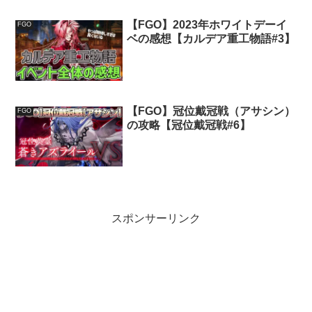
【FGO】2023年ホワイトデーイ
FGO
ベの感想【カルデア重工物語#3】
【FGO】冠位戴冠戦（アサシン）
FGO
の攻略【冠位戴冠戦#6】
スポンサーリンク