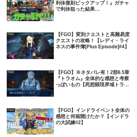
利休復刻ピックアップ！』ガチャ
で利休狙った結果…
【FGO】変則クエストと高難易度
FGO
クエストの攻略！【レディ・ライ
ネスの事件簿[Plus Episode]#4】
【FGO】※ネタバレ有！2部6.5章
FGO
『トラオム』全体的な感想と考察
っぽいもの【死想顕現界域トラオ
ム#6】
【FGO】インドライベント全体の
FGO
感想と何箱開けたか？【インドラ
の大試練#2】