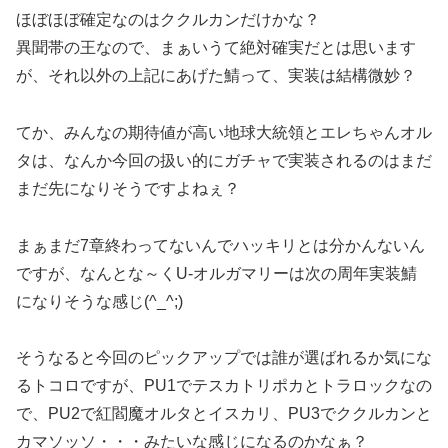
ほぼほぼ確定なのはククルカンだけかな？
異聞帯の王なので、まぁいうて絶対確実だとは思います
が、それ以外の上記にあげた鯖って、実装は結構微妙？
てか、みんなの期待値が高い地球大統領とエレちゃんオル
タは、なんか今回の扱い的にガチャで実装されるのはまだ
まだ先になりそうですよねぇ？
まぁまだ7章終わってないんでハッキリとは分かんないん
ですが、なんとな～くU-オルガマリーは次の周年実装鯖
になりそうな感じ(^_^;)
そうなると今回のピックアップでは誰が選ばれるか気にな
るトコロですが、PU1でテスカトリポカとトラロックなの
で、PU2で紅閻魔オルタとイスカリ、PU3でククルカンと
カマソッソ・・・みたいな感じになるのかなぁ？