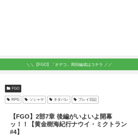
＼＼【FGO】「オデコ」周回編成はコチラ ／／
FGO
RPG
ソシャゲ
ネタバレ
プレイ日記
【FGO】2部7章 後編がいよいよ開幕
ッ！！【黄金樹海紀行ナウイ・ミクトラン
#4】