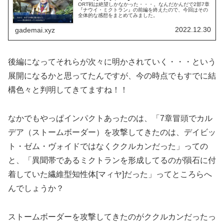
ORT戦は絶望しかなかった・・・。なんだかんだで2部7章
『ナウイ・ミクトラン』の前編を終えたので、今回はその
全体的な感想をまとめてみました。
2022.12.30
gademai.xyz
後編になってそれらが次々に明かされていく・・・という
展開になるかと思ってたんですが、今の時点でもすでに結
構色々と判明してきてますね！！
なかでもやっぱインパクトあったのは、「7章冒頭でカル
デア（ストームボーダー）を攻撃してきたのは、デイビッ
ト・ゼム・ヴォイドではなくククルカンだった」っての
と、「異聞帯であるミクトランを形成してるのが隕石に付
着していた繊維型知性体[マィヤ]だった」ってところらへ
んでしょうか？
ストームボーダーを攻撃してきたのがククルカンだったっ