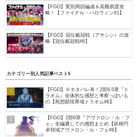
【FGO】変則周回編成＆高難易度攻
略！【ファイナル・ハロウィン#1】
【FGO】冠位戴冠戦（アサシン）の攻
略【冠位戴冠戦#6】
カテゴリー別人気記事ベスト5
【FGO】※ネタバレ有！2部6.5章『ト
ラオム』全体的な感想と考察っぽいも
の【死想顕現界域トラオム#6】
【FGO】2部6章『アヴァロン・ル・フ
ェ』全編通しての感想まとめ【妖精円
卓領域アヴァロン・ル・フェ#6】