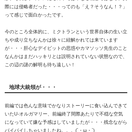
際には侵略者だった・・・ってのも「え？そうなん！？」
って感じで面白かったです。
今のところ全体的に、ミクトランという世界自体の生い立
ちや成り立ちなんかは徐々に紐解かれては来ています
が・・・肝心なデイビットの思惑やカマソッソ先生のこと
なんかはまだハッキリとは説明されていない状態なので、
この辺の謎の解明も待ち遠しい！
地球大統領が・・・
前編では色んな意味でかなりストーリーに食い込んできて
いたU-オルガマリー、前編終了間際あたりで不穏な空気
になっていて嫌な予感はしていましたが・・・残念ながら
バイバイしちゃいましたね。。。(´・ω・`)