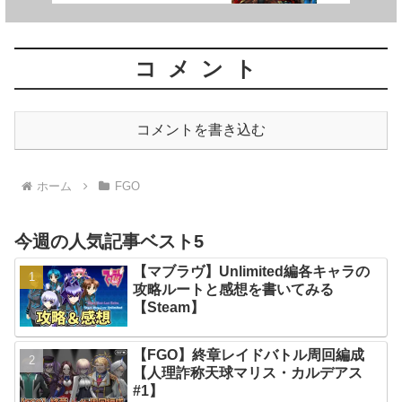
ラン#5】
コメント
コメントを書き込む
ホーム
FGO
今週の人気記事ベスト5
【マブラヴ】Unlimited編各キャラの
攻略ルートと感想を書いてみる
【Steam】
【FGO】終章レイドバトル周回編成
【人理詐称天球マリス・カルデアス
#1】