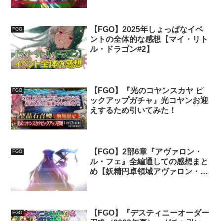
【FGO】2025年しょっぱなイベ
FGO
ントの全体的な感想【マイ・リト
ル・ドラゴン#2】
【FGO】『光のコヤンスカヤ ピ
FGO
ックアップガチャ』光コヤンお迎
えするため引いてみた！
【FGO】2部6章『アヴァロン・
FGO
ル・フェ』全編通しての感想まと
め【妖精円卓領域アヴァロン・
ル・フェ#6】
【FGO】『デスティニーオーダー
FGO