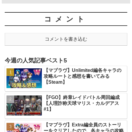
コメント
コメントを書き込む
今週の人気記事ベスト5
【マブラヴ】Unlimited編各キャラの
攻略ルートと感想を書いてみる
【Steam】
【FGO】終章レイドバトル周回編成
【人理詐称天球マリス・カルデアス
#1】
【マブラヴ】Extra編全員のストーリ
ーをクリアしたので、各キャラの攻略