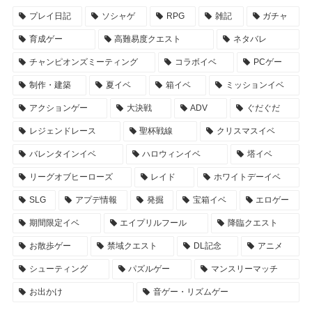
プレイ日記
ソシャゲ
RPG
雑記
ガチャ
育成ゲー
高難易度クエスト
ネタバレ
チャンピオンズミーティング
コラボイベ
PCゲー
制作・建築
夏イベ
箱イベ
ミッションイベ
アクションゲー
大決戦
ADV
ぐだぐだ
レジェンドレース
聖杯戦線
クリスマスイベ
バレンタインイベ
ハロウィンイベ
塔イベ
リーグオブヒーローズ
レイド
ホワイトデーイベ
SLG
アプデ情報
発掘
宝箱イベ
エロゲー
期間限定イベ
エイプリルフール
降臨クエスト
お散歩ゲー
禁域クエスト
DL記念
アニメ
シューティング
パズルゲー
マンスリーマッチ
お出かけ
音ゲー・リズムゲー