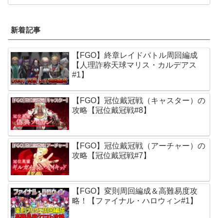
新着記事
【FGO】終章レイドバトル周回編成
【人理詐称天球マリス・カルデアス
#1】
【FGO】冠位戴冠戦（キャスター）の
攻略【冠位戴冠戦#8】
【FGO】冠位戴冠戦（アーチャー）の
攻略【冠位戴冠戦#7】
【FGO】変則周回編成＆高難易度攻
略！【ファイナル・ハロウィン#1】