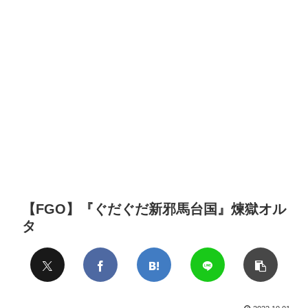
【FGO】『ぐだぐだ新邪馬台国』煉獄オル
タ