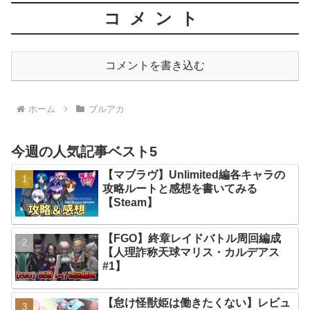
コメント
コメントを書き込む
ホーム
ブルアカ
今週の人気記事ベスト5
【マブラヴ】Unlimited編各キャラの
攻略ルートと感想を書いてみる
【Steam】
【FGO】終章レイドバトル周回編成
【人理詐称天球マリス・カルデアス
#1】
【怠け怪獣姫は働きたくない】レビュ