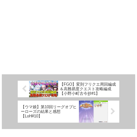
【FGO】変則フリクエ周回編成
＆高難易度クエスト攻略編成
【小野小町古今抄#1】
【ウマ娘】第10回リーグオブヒ
ーローズの結果と感想
【LoH#10】