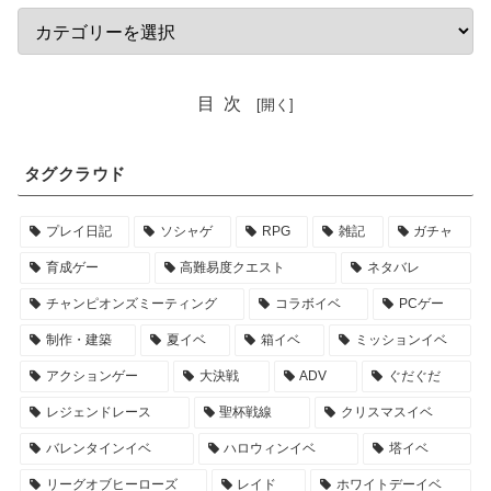
目次
タグクラウド
プレイ日記
ソシャゲ
RPG
雑記
ガチャ
育成ゲー
高難易度クエスト
ネタバレ
チャンピオンズミーティング
コラボイベ
PCゲー
制作・建築
夏イベ
箱イベ
ミッションイベ
アクションゲー
大決戦
ADV
ぐだぐだ
レジェンドレース
聖杯戦線
クリスマスイベ
バレンタインイベ
ハロウィンイベ
塔イベ
リーグオブヒーローズ
レイド
ホワイトデーイベ