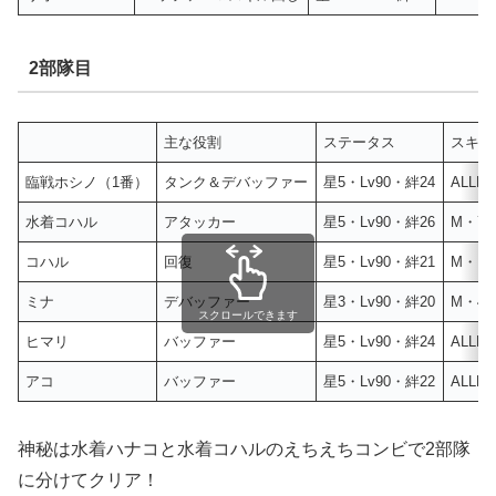
2部隊目
主な役割
ステータス
スキル
臨戦ホシノ（1番）
タンク＆デバッファー
星5・Lv90・絆24
ALLM
水着コハル
アタッカー
星5・Lv90・絆26
M・7・
コハル
回復
星5・Lv90・絆21
M・M
ミナ
デバッファー
星3・Lv90・絆20
M・4・
スクロールできます
ヒマリ
バッファー
星5・Lv90・絆24
ALLM
アコ
バッファー
星5・Lv90・絆22
ALLM
神秘は水着ハナコと水着コハルのえちえちコンビで2部隊
に分けてクリア！