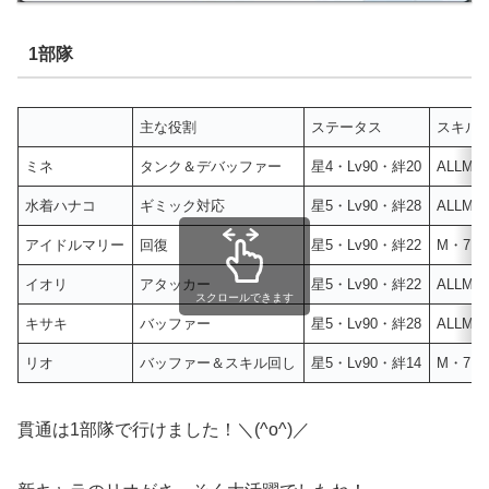
1部隊
主な役割
ステータス
スキルL
ミネ
タンク＆デバッファー
星4・Lv90・絆20
ALLM
水着ハナコ
ギミック対応
星5・Lv90・絆28
ALLM
アイドルマリー
回復
星5・Lv90・絆22
M・7・
イオリ
アタッカー
星5・Lv90・絆22
ALLM
スクロールできます
キサキ
バッファー
星5・Lv90・絆28
ALLM
リオ
バッファー＆スキル回し
星5・Lv90・絆14
M・7・
貫通は1部隊で行けました！＼(^o^)／