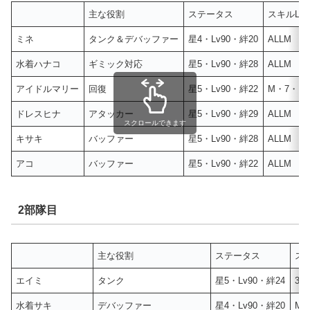
主な役割
ステータス
スキルLv
ミネ
タンク＆デバッファー
星4・Lv90・絆20
ALLM
水着ハナコ
ギミック対応
星5・Lv90・絆28
ALLM
アイドルマリー
回復
星5・Lv90・絆22
M・7・M
ドレスヒナ
アタッカー
星5・Lv90・絆29
ALLM
スクロールできます
キサキ
バッファー
星5・Lv90・絆28
ALLM
アコ
バッファー
星5・Lv90・絆22
ALLM
2部隊目
主な役割
ステータス
スキ
エイミ
タンク
星5・Lv90・絆24
3・
水着サキ
デバッファー
星4・Lv90・絆20
M・