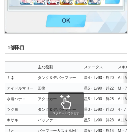
1部隊目
主な役割
ステータス
スキルL
ミネ
タンク＆デバッファー
星4・Lv90・絆20
ALLM
アイドルマリー
回復
星5・Lv90・絆22
M・7・
水着ハナコ
アタッカー
星5・Lv90・絆28
ALLM
ツクヨ
タンク＆デバッファー
星3・Lv90・絆20
4・7・
スクロールできます
キサキ
バッファー
星5・Lv90・絆28
ALLM
リオ
バッファー＆スキル回し
星5・Lv90・絆14
M・7・