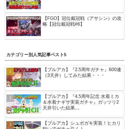
【FGO】冠位戴冠戦（アサシン）の攻
略【冠位戴冠戦#6】
カテゴリー別人気記事ベスト5
【ブルアカ】『2.5周年ガチャ』600連
（3天井）してみた結果・・・
【ブルアカ】『4.5周年記念 水着ミカ
＆水着ナギサ実装ガチャ』ガッツリ2
天井引いた結果…
【ブルアカ】シュポガキ実装！ヒカリ
狙いでガチャ引く！