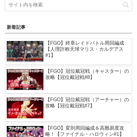
新着記事
【FGO】終章レイドバトル周回編成
【人理詐称天球マリス・カルデアス
#1】
【FGO】冠位戴冠戦（キャスター）の
攻略【冠位戴冠戦#8】
【FGO】冠位戴冠戦（アーチャー）の
攻略【冠位戴冠戦#7】
【FGO】変則周回編成＆高難易度攻
略！【ファイナル・ハロウィン#1】