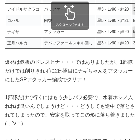
アイドルサクラコ
バッファー
星3・Lv90・絆20
3・
コハル
回復
星5・Lv90・絆21
M・
スクロールできます
ナギサ
アタッカー
星5・Lv90・絆20
M・
正月ハルカ
デバッファー＆スキル回し
星3・Lv90・絆20
3・
爆発は鉄板のドレスヒナ・・・ではありましたが、1部隊
だけでは削りきれずに2部隊目にナギちゃんをアタッカー
にしたSPアタッカー編成でクリア！
1部隊だけで行くにはもう少しバフ必要で、水着ホシノ入
れれば良いんでしょうけど・・・どうしても途中で落とさ
れてしまったので、安定を取ってこの形に落ち着きました
(；´∀｀)