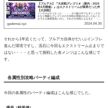
【ブルアカ】『大決戦グレゴリオ（屋内：2024
年4月開催）』はエクストリームが限界だった件
【大決戦】
インサネはキツかった・・・。ボス敵の中でもギミックが
かなり難解なグレゴリオの大決戦が開催されましたね！た
だでさえ難易度高いのに、それが大決戦ともなると・・・
って感じでした(^_^;)
2024.04.30
gademai.xyz
それから1年近くたって、ブルアカ自体がだいぶインフレ
進んだ環境ですし、流石に今回もエクストリーム止まりで
はない・・・と思って挑戦した各メンツはこんな感じで
す。
各属性別攻略パーティ編成
今回の各属性のパーティ編成はこんな感じでした。
爆発（軽装備）