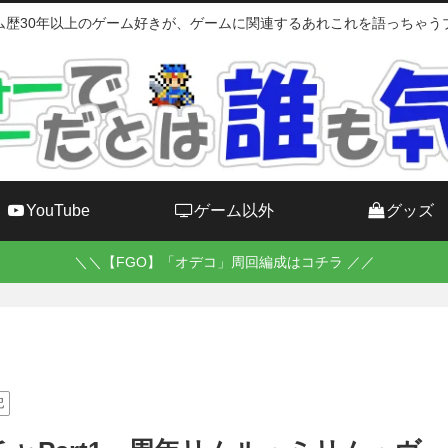
ム歴30年以上のゲーム好きが、ゲームに関連するあれこれを語っちゃう
YouTube
ゲーム以外
グッズ
＼＼【FGO】「オデコ」周回編成はコチラ ／／
記