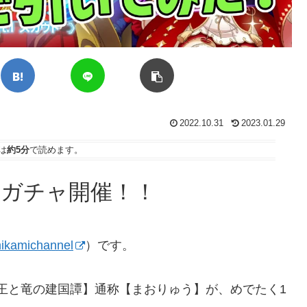
2022.10.31
2023.01.29
は
約5分
で読めます。
念ガチャ開催！！
kamichannel
）です。
【魔王と竜の建国譚】通称【まおりゅう】が、めでたく1