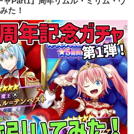
ャPart1』周年リムル・ミリム・ヴ
みた！