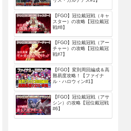
リス・カルデアス#1】
【FGO】冠位戴冠戦（キャ
スター）の攻略【冠位戴冠
戦#8】
【FGO】冠位戴冠戦（アー
チャー）の攻略【冠位戴冠
戦#7】
【FGO】変則周回編成＆高
難易度攻略！【ファイナ
ル・ハロウィン#1】
【FGO】冠位戴冠戦（アサ
シン）の攻略【冠位戴冠戦
#6】