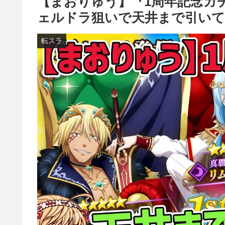
【まおりゅう】『1周年記念ガチ
ェルドラ狙いで天井まで引いて
転スラ