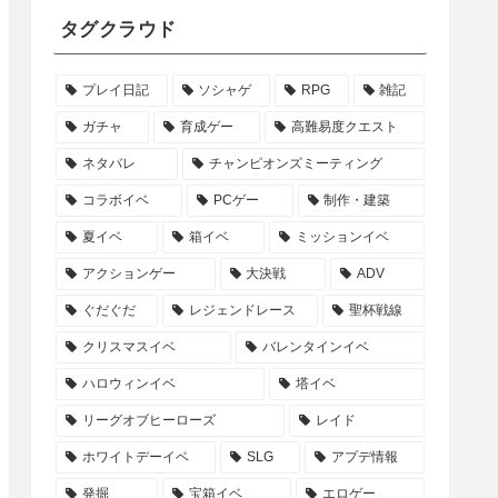
タグクラウド
プレイ日記
ソシャゲ
RPG
雑記
ガチャ
育成ゲー
高難易度クエスト
ネタバレ
チャンピオンズミーティング
コラボイベ
PCゲー
制作・建築
夏イベ
箱イベ
ミッションイベ
アクションゲー
大決戦
ADV
ぐだぐだ
レジェンドレース
聖杯戦線
クリスマスイベ
バレンタインイベ
ハロウィンイベ
塔イベ
リーグオブヒーローズ
レイド
ホワイトデーイベ
SLG
アプデ情報
発掘
宝箱イベ
エロゲー