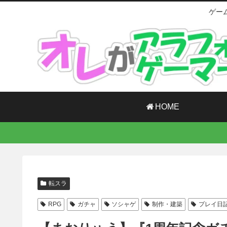
ゲー
HOME
転スラ
RPG
ガチャ
ソシャゲ
制作・建築
プレイ日