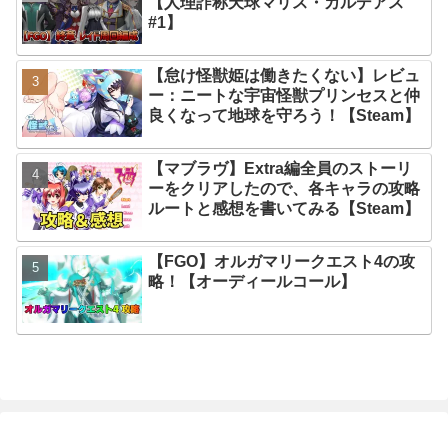
【人理詐称天球マリス・カルデアス
#1】
【怠け怪獣姫は働きたくない】レビュ
ー：ニートな宇宙怪獣プリンセスと仲
良くなって地球を守ろう！【Steam】
【マブラヴ】Extra編全員のストーリ
ーをクリアしたので、各キャラの攻略
ルートと感想を書いてみる【Steam】
【FGO】オルガマリークエスト4の攻
略！【オーディールコール】