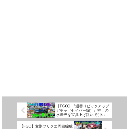
【FGO】『週替りピックアップ
ガチャ（セイバー編）』推しの
水着巴を宝具上げ狙いで引いて
みた！
【FGO】変則フリクエ周回編成