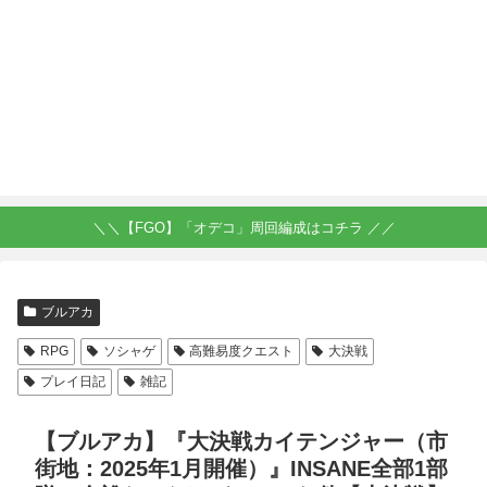
＼＼【FGO】「オデコ」周回編成はコチラ ／／
ブルアカ
RPG
ソシャゲ
高難易度クエスト
大決戦
プレイ日記
雑記
【ブルアカ】『大決戦カイテンジャー（市
街地：2025年1月開催）』INSANE全部1部