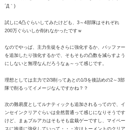
´Д｀)
試しに4凸ぐらいしてみたけども、3～4部隊はそれぞれ
200万ぐらいしか削れなかったですｗ
なのでやっぱ、主力生徒をさらに強化するか、バッファー
を追加したり強化するかで、そもそもの凸数を減らすよう
にしないと無理なんだろうなぁ～って感じです。
理想としては主力で2/3削ってあとの1/3を後詰めの2～3部
隊で削るってイメージなんですかね？？
次の難易度としてルナティックも追加されるってので、イ
ンセインクリアぐらいは全然普通って感じになりそうです
けど、まぁブルアカはそもそも盆栽ゲーですし、マイペー
スに地道に強化していって・・・次はトーメントのクリア