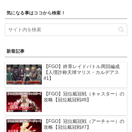
気になる事はココから検索！
新着記事
【FGO】終章レイドバトル周回編成
【人理詐称天球マリス・カルデアス
#1】
【FGO】冠位戴冠戦（キャスター）の
攻略【冠位戴冠戦#8】
【FGO】冠位戴冠戦（アーチャー）の
攻略【冠位戴冠戦#7】