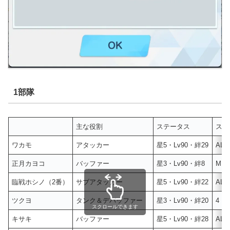
1部隊
主な役割
ステータス
スキ
ワカモ
アタッカー
星5・Lv90・絆29
ALL
正月カヨコ
バッファー
星3・Lv90・絆8
M・
臨戦ホシノ（2番）
サブアタッカー
星5・Lv90・絆22
ALL
ツクヨ
タンク＆デバッファー
星3・Lv90・絆20
4・
スクロールできます
キサキ
バッファー
星5・Lv90・絆28
ALL