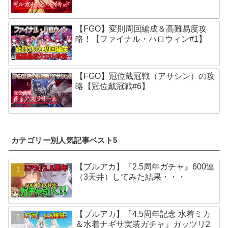
【FGO】変則周回編成＆高難易度攻
略！【ファイナル・ハロウィン#1】
【FGO】冠位戴冠戦（アサシン）の攻
略【冠位戴冠戦#6】
カテゴリー別人気記事ベスト5
【ブルアカ】『2.5周年ガチャ』600連
（3天井）してみた結果・・・
【ブルアカ】『4.5周年記念 水着ミカ
＆水着ナギサ実装ガチャ』ガッツリ2