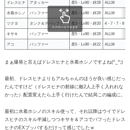
ドレスヒナ
アタッカー
星5・Lv90・絆28
ALLM
水着ホシノ
バッファー
星5・Lv90・絆28
ALLM
ツクヨ
タンク＆デバッファー
星3・Lv90・絆20
4・7・7・8
スクロールできます
キサキ
バッファー
星5・Lv90・絆28
ALLM
アコ
バッファー
星5・Lv90・絆22
ALLM
まぁ爆発と言えばドレスヒナと水着ホシノですよね(^_^;)
最初、ドレスヒナよりもアルちゃんのほうが良い感じだっ
たんですけど（ドレスヒナの射線に敵2人上手く入れれな
かった）配置変えたら上手く行けたんで結局この編成に。
最初に水着ホシノのスキル使って、それ以降はウイでドレ
スヒナのスキル半減しつつキサキ＆アコでバフったドレス
ヒナのEXブッパするだけって感じでしたｗ