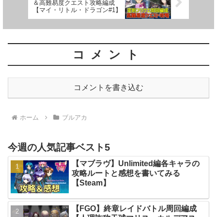
＆高難易度クエスト攻略編成
【マイ・リトル・ドラゴン#1】
コメント
コメントを書き込む
ホーム
ブルアカ
今週の人気記事ベスト5
【マブラヴ】Unlimited編各キャラの
攻略ルートと感想を書いてみる
【Steam】
【FGO】終章レイドバトル周回編成