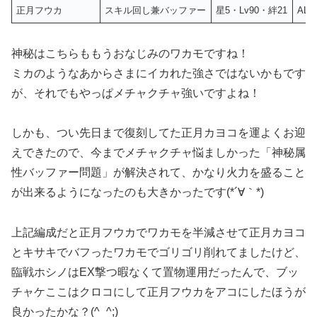
正月フウカ
スキル回し兼バッファー
星5・Lv90・絆21
ALL
神秘はこちらももうおなじみのワカモですね！
ミカのようなあからさまにイカれた強さではないかもです
が、それでもやっぱメチャクチャ強いですよね！
しかも、つい先日まで復刻してた正月カヨコを運よくお迎
えできたので、今までメチャクチャ悩ましかった「神秘属
性バッファー問題」が解決されて、かなり火力を盛ること
が出来るようになったのも大きかったです(*´∀｀*)
上記編成だと正月フウカでワカモを半減させて正月カヨコ
とキサキでバフったワカモでゴリゴリ削れてましたけど、
臨戦ホシノはEX撃つ暇なくて置物運用だったんで、ブッ
チャケここはクロコにして正月フウカをアコにしたほうが
良かったかな？(^_^;)