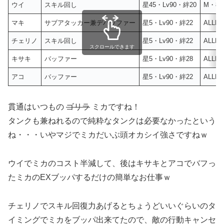
ウイ
スキル回し
星45・Lv90・絆20
M・8・
マキ
サブアタッカー兼デバッファー
星5・Lv90・絆22
ALLM
チェリノ
スキル回し
星5・Lv90・絆22
ALLM
スクロールできます
キサキ
バッファー
星5・Lv90・絆28
ALLM
アコ
バッファー
星5・Lv90・絆22
ALLM
貫通はいつもの
ゴリラ
ミカですね！
タンクも兼ねれるので純粋なタンクは必要なかったという
ね・・・いやマジでミカだいぶ頭オカシイ強さですねｗ
ウイでミカのコスト半減して、後はキサキとアコでバフっ
たミカのEXブッパするだけの簡単なお仕事ｗ
チェリノでスキル回復力あげるとちょうどいいぐらいのタ
イミングでミカをブッパ出来てたので、敵の行動キャンセ