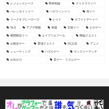
レジェンドレース
聖杯戦線
クリスマスイベ
バレンタインイベ
ハロウィンイベ
塔イベ
リーグオブヒーローズ
レイド
ホワイトデーイベ
SLG
アプデ情報
発掘
宝箱イベ
エロゲー
期間限定イベ
エイプリルフール
降臨クエスト
お散歩ゲー
禁域クエスト
DL記念
アニメ
シューティング
パズルゲー
マンスリーマッチ
お出かけ
音ゲー・リズムゲー