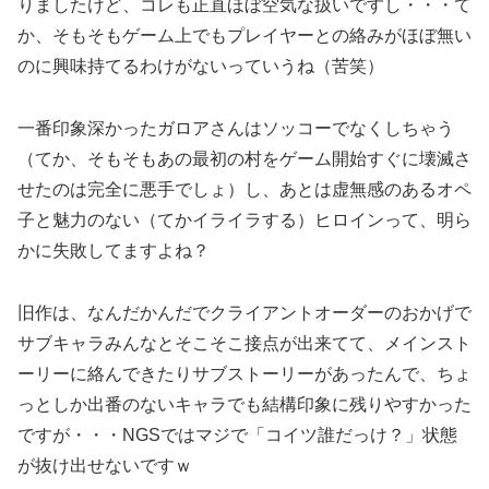
りましたけど、コレも正直ほぼ空気な扱いですし・・・て
か、そもそもゲーム上でもプレイヤーとの絡みがほぼ無い
のに興味持てるわけがないっていうね（苦笑）
一番印象深かったガロアさんはソッコーでなくしちゃう
（てか、そもそもあの最初の村をゲーム開始すぐに壊滅さ
せたのは完全に悪手でしょ）し、あとは虚無感のあるオペ
子と魅力のない（てかイライラする）ヒロインって、明ら
かに失敗してますよね？
旧作は、なんだかんだでクライアントオーダーのおかげで
サブキャラみんなとそこそこ接点が出来てて、メインスト
ーリーに絡んできたりサブストーリーがあったんで、ちょ
っとしか出番のないキャラでも結構印象に残りやすかった
ですが・・・NGSではマジで「コイツ誰だっけ？」状態
が抜け出せないですｗ