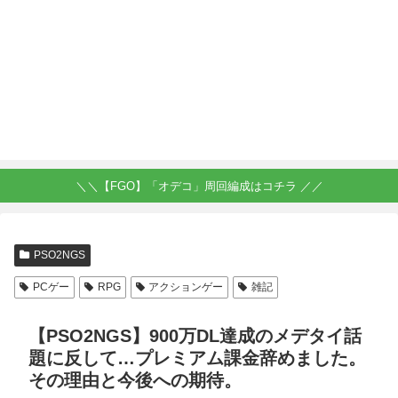
＼＼【FGO】「オデコ」周回編成はコチラ ／／
PSO2NGS
PCゲー
RPG
アクションゲー
雑記
【PSO2NGS】900万DL達成のメデタイ話
題に反して…プレミアム課金辞めました。
その理由と今後への期待。