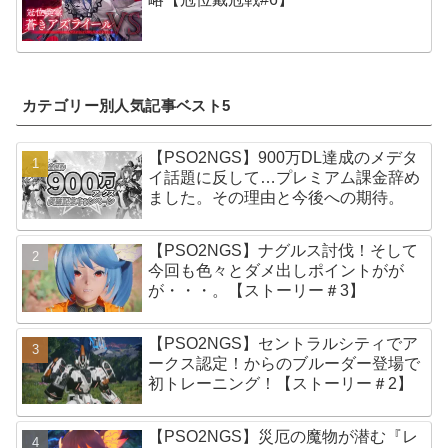
カテゴリー別人気記事ベスト5
【PSO2NGS】900万DL達成のメデタ
イ話題に反して…プレミアム課金辞め
ました。その理由と今後への期待。
【PSO2NGS】ナグルス討伐！そして
今回も色々とダメ出しポイントがが
が・・・。【ストーリー＃3】
【PSO2NGS】セントラルシティでア
ークス認定！からのブルーダー登場で
初トレーニング！【ストーリー＃2】
【PSO2NGS】災厄の魔物が潜む『レ