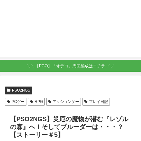
＼＼【FGO】「オデコ」周回編成はコチラ ／／
PSO2NGS
PCゲー
RPG
アクションゲー
プレイ日記
【PSO2NGS】災厄の魔物が潜む『レゾル
の森』へ！そしてブルーダーは・・・？
【ストーリー＃5】