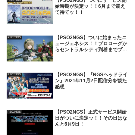
【PSO2NGS】ついにサービス開
始時期が決定ッ！！6月まで震え
て待てッ！！
【PSO2NGS】ついに始まったニ
PSO2NGS
ュージェネシス！！プロローグか
らセントラルシティ到着までプレ
イしてみた感想【ストーリー＃
1】
【PSO2NGS】『NGSヘッドライ
PSO2NGS
ン』2021年11月2日配信分を観た
感想
【PSO2NGS】正式サービス開始
PSO2NGS
日がついに決定ッ！！その日はな
んと6月9日！