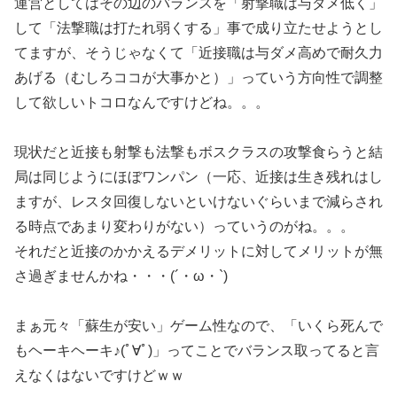
運営としてはその辺のバランスを「射撃職は与ダメ低く」
して「法撃職は打たれ弱くする」事で成り立たせようとし
てますが、そうじゃなくて「近接職は与ダメ高めで耐久力
あげる（むしろココが大事かと）」っていう方向性で調整
して欲しいトコロなんですけどね。。。
現状だと近接も射撃も法撃もボスクラスの攻撃食らうと結
局は同じようにほぼワンパン（一応、近接は生き残れはし
ますが、レスタ回復しないといけないぐらいまで減らされ
る時点であまり変わりがない）っていうのがね。。。
それだと近接のかかえるデメリットに対してメリットが無
さ過ぎませんかね・・・(´・ω・`)
まぁ元々「蘇生が安い」ゲーム性なので、「いくら死んで
もヘーキヘーキ♪(ﾟ∀ﾟ)」ってことでバランス取ってると言
えなくはないですけどｗｗ