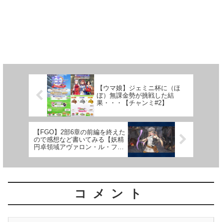
【ウマ娘】ジェミニ杯に（ほ
ぼ）無課金勢が挑戦した結
果・・・【チャンミ#2】
【FGO】2部6章の前編を終えた
ので感想など書いてみる【妖精
円卓領域アヴァロン・ル・フェ
#2】
コメント