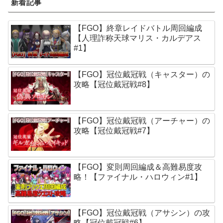
新着記事
【FGO】終章レイドバトル周回編成
【人理詐称天球マリス・カルデアス
#1】
【FGO】冠位戴冠戦（キャスター）の
攻略【冠位戴冠戦#8】
【FGO】冠位戴冠戦（アーチャー）の
攻略【冠位戴冠戦#7】
【FGO】変則周回編成＆高難易度攻
略！【ファイナル・ハロウィン#1】
【FGO】冠位戴冠戦（アサシン）の攻
略【冠位戴冠戦#6】