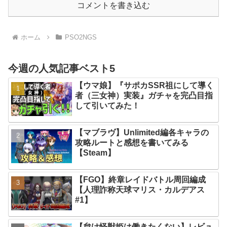
コメントを書き込む
ホーム
PSO2NGS
今週の人気記事ベスト5
【ウマ娘】『サポカSSR祖にして導く
者（三女神）実装』ガチャを完凸目指
して引いてみた！
【マブラヴ】Unlimited編各キャラの
攻略ルートと感想を書いてみる
【Steam】
【FGO】終章レイドバトル周回編成
【人理詐称天球マリス・カルデアス
#1】
【怠け怪獣姫は働きたくない】レビュ