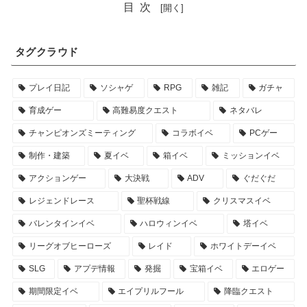
目次
タグクラウド
プレイ日記
ソシャゲ
RPG
雑記
ガチャ
育成ゲー
高難易度クエスト
ネタバレ
チャンピオンズミーティング
コラボイベ
PCゲー
制作・建築
夏イベ
箱イベ
ミッションイベ
アクションゲー
大決戦
ADV
ぐだぐだ
レジェンドレース
聖杯戦線
クリスマスイベ
バレンタインイベ
ハロウィンイベ
塔イベ
リーグオブヒーローズ
レイド
ホワイトデーイベ
SLG
アプデ情報
発掘
宝箱イベ
エロゲー
期間限定イベ
エイプリルフール
降臨クエスト