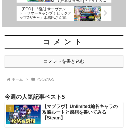
【[純真なる決意]マトイ】ガチ
ャ』引いてみた！
【FGO】『復刻 サーヴァン
ト・サマーキャンプ！ピックア
ップ2ガチャ』水着巴さん重ね
るために引いてみた！
コメント
コメントを書き込む
ホーム
PSO2NGS
今週の人気記事ベスト5
【マブラヴ】Unlimited編各キャラの
攻略ルートと感想を書いてみる
【Steam】