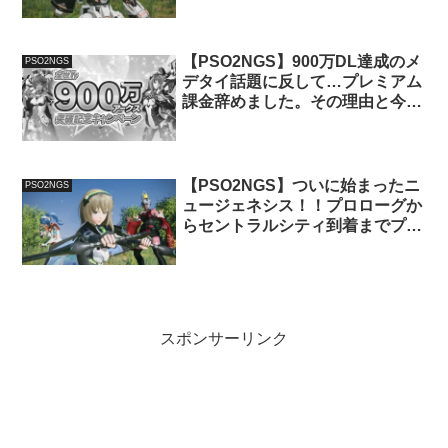
【PSO2NGS】900万DL達成のメ
PSO2NGS
デタイ話題に反して…プレミアム
課金辞めました。その理由と今後
への期待。
【PSO2NGS】ついに始まったニ
PSO2NGS
ュージェネシス！！プロローグか
らセントラルシティ到着までプレ
イしてみた感想【ストーリー＃
1】
スポンサーリンク