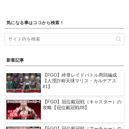
気になる事はココから検索！
新着記事
【FGO】終章レイドバトル周回編成
【人理詐称天球マリス・カルデアス
#1】
【FGO】冠位戴冠戦（キャスター）の
攻略【冠位戴冠戦#8】
【FGO】冠位戴冠戦（アーチャー）の