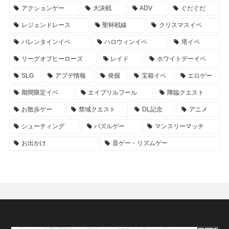
アクションゲー
大決戦
ADV
ぐだぐだ
レジェンドレース
聖杯戦線
クリスマスイベ
バレンタインイベ
ハロウィンイベ
塔イベ
リーグオブヒーローズ
レイド
ホワイトデーイベ
SLG
アプデ情報
発掘
宝箱イベ
エロゲー
期間限定イベ
エイプリルフール
降臨クエスト
お散歩ゲー
禁域クエスト
DL記念
アニメ
シューティング
パズルゲー
マンスリーマッチ
お出かけ
音ゲー・リズムゲー