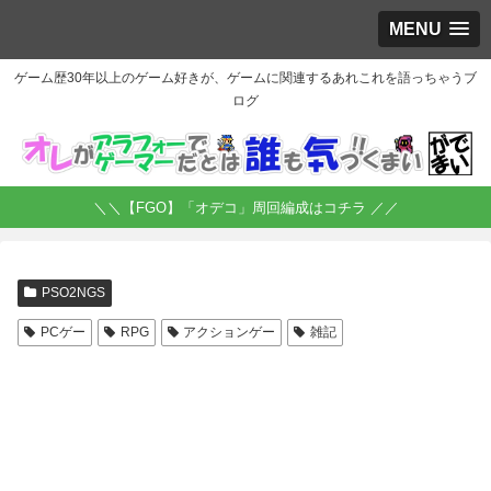
MENU
ゲーム歴30年以上のゲーム好きが、ゲームに関連するあれこれを語っちゃうブ
ログ
＼＼【FGO】「オデコ」周回編成はコチラ ／／
PSO2NGS
PCゲー
RPG
アクションゲー
雑記