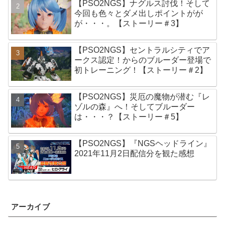
【PSO2NGS】ナグルス討伐！そして
今回も色々とダメ出しポイントがが
が・・・。【ストーリー＃3】
【PSO2NGS】セントラルシティでア
ークス認定！からのブルーダー登場で
初トレーニング！【ストーリー＃2】
【PSO2NGS】災厄の魔物が潜む『レ
ゾルの森』へ！そしてブルーダー
は・・・？【ストーリー＃5】
【PSO2NGS】『NGSヘッドライン』
2021年11月2日配信分を観た感想
アーカイブ