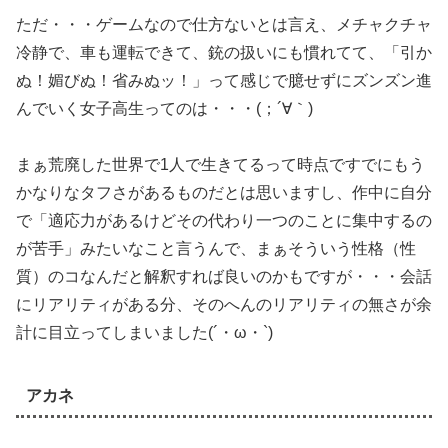
ただ・・・ゲームなので仕方ないとは言え、メチャクチャ
冷静で、車も運転できて、銃の扱いにも慣れてて、「引か
ぬ！媚びぬ！省みぬッ！」って感じで臆せずにズンズン進
んでいく女子高生ってのは・・・(；´∀｀)
まぁ荒廃した世界で1人で生きてるって時点ですでにもう
かなりなタフさがあるものだとは思いますし、作中に自分
で「適応力があるけどその代わり一つのことに集中するの
が苦手」みたいなこと言うんで、まぁそういう性格（性
質）のコなんだと解釈すれば良いのかもですが・・・会話
にリアリティがある分、そのへんのリアリティの無さが余
計に目立ってしまいました(´・ω・`)
アカネ