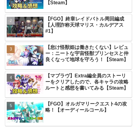
【Steam】
【FGO】終章レイドバトル周回編成
【人理詐称天球マリス・カルデアス
#1】
【怠け怪獣姫は働きたくない】レビュ
ー：ニートな宇宙怪獣プリンセスと仲
良くなって地球を守ろう！【Steam】
【マブラヴ】Extra編全員のストーリ
ーをクリアしたので、各キャラの攻略
ルートと感想を書いてみる【Steam】
【FGO】オルガマリークエスト4の攻
略！【オーディールコール】