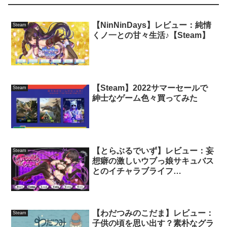
【NinNinDays】レビュー：純情
Steam
くノ一との甘々生活♪【Steam】
【Steam】2022サマーセールで
Steam
紳士なゲーム色々買ってみた
【とらぶるでいず】レビュー：妄
Steam
想癖の激しいウブっ娘サキュバス
とのイチャラブライフ
♪【Steam】
【わだつみのこだま】レビュー：
Steam
子供の頃を思い出す？素朴なグラ