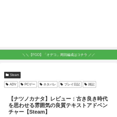
＼＼【FGO】「オデコ」周回編成はコチラ ／／
Steam
ADV
PCゲー
ネタバレ
プレイ日記
雑記
【ナツノカナタ】レビュー：古き良き時代
を思わせる雰囲気の良質テキストアドベン
チャー【Steam】