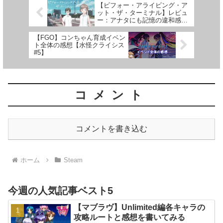
【ビフォー・アライビング・ア
ット・ザ・ターミナル】レビュ
ー：アナタにも記憶の違和感を
感じたことはありませんか？
【Steam】
【FGO】コンちゃん育成イベン
ト全体の感想【水怪クライシス
#5】
コメント
コメントを書き込む
ホーム
Steam
今週の人気記事ベスト5
【マブラヴ】Unlimited編各キャラの
攻略ルートと感想を書いてみる