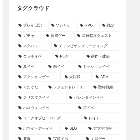
タグクラウド
プレイ日記
ソシャゲ
RPG
雑記
ガチャ
育成ゲー
高難易度クエスト
ネタバレ
チャンピオンズミーティング
コラボイベ
PCゲー
制作・建築
夏イベ
箱イベ
ミッションイベ
アクションゲー
大決戦
ADV
ぐだぐだ
レジェンドレース
聖杯戦線
クリスマスイベ
バレンタインイベ
ハロウィンイベ
塔イベ
リーグオブヒーローズ
レイド
ホワイトデーイベ
SLG
アプデ情報
発掘
宝箱イベ
エロゲー