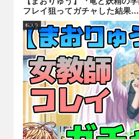
【まおりゅう】『竜と妖精の学園
フレイ狙ってガチャした結果…
転スラ