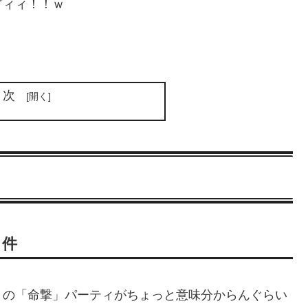
ぎィィ！！ｗ
！
目次
る件
トの「命撃」パーティがちょっと意味分からんぐらい