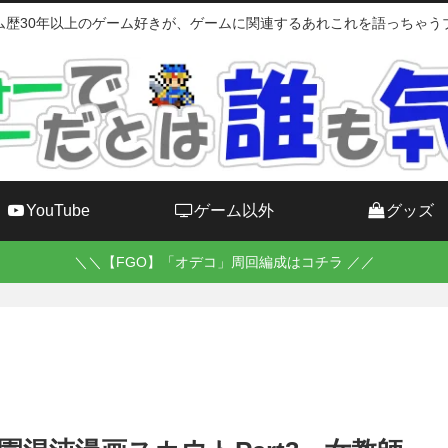
ム歴30年以上のゲーム好きが、ゲームに関連するあれこれを語っちゃう
YouTube
ゲーム以外
グッズ
＼＼【FGO】「オデコ」周回編成はコチラ ／／