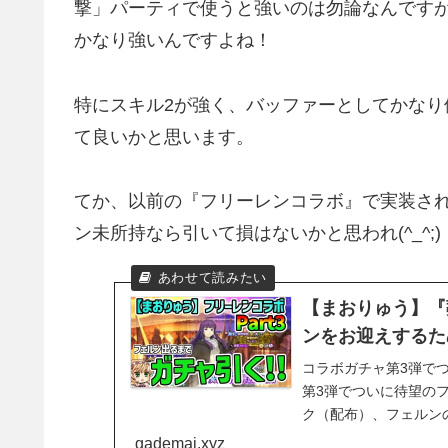
撃」パーティで使うと強いのは勿論なんです
かなり強いんですよね！
特にスキル2が強く、バッファーとしてかな
て良いかと思います。
てか、以前の『フリーレンコラボ』で実装さ
ン未所持なら引いて損はないかと思われ(^_^;)
【まおりゅう】『
ンをお迎えするた
コラボガチャ第3弾で
第3弾でついに待望の
ク（配布）、フェルン
gademai.xyz