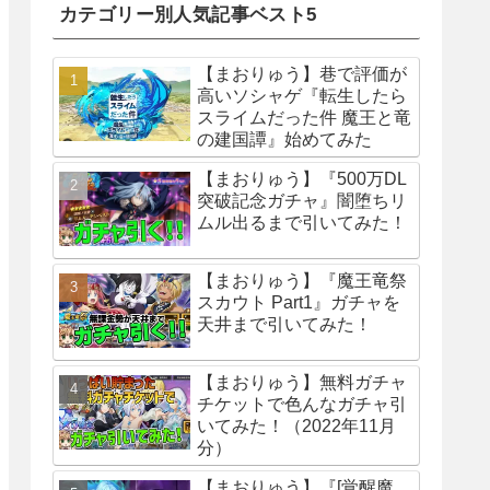
カテゴリー別人気記事ベスト5
【まおりゅう】巷で評価が
高いソシャゲ『転生したら
スライムだった件 魔王と竜
の建国譚』始めてみた
【まおりゅう】『500万DL
突破記念ガチャ』闇堕ちリ
ムル出るまで引いてみた！
【まおりゅう】『魔王竜祭
スカウト Part1』ガチャを
天井まで引いてみた！
【まおりゅう】無料ガチャ
チケットで色んなガチャ引
いてみた！（2022年11月
分）
【まおりゅう】『[覚醒魔