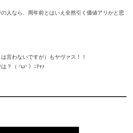
持の人なら、周年前とはいえ全然引く価値アリかと思
とは言わないですが）もヤヴァス！！
 ◜ω◝ ）ﾆﾁｬｧ