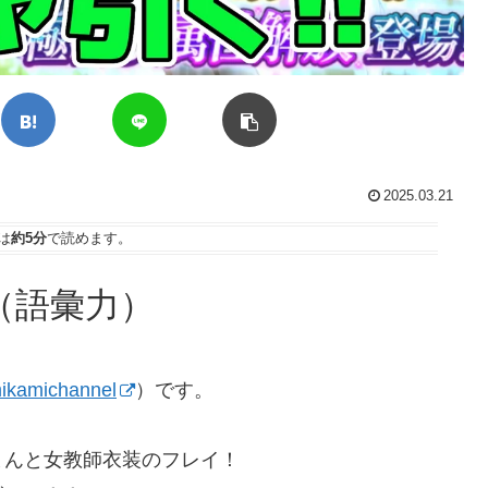
2025.03.21
は
約5分
で読めます。
（語彙力）
kamichannel
）です。
まんと女教師衣装のフレイ！