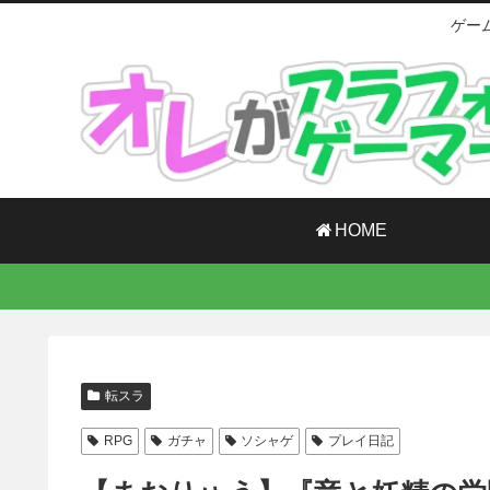
ゲー
HOME
転スラ
RPG
ガチャ
ソシャゲ
プレイ日記