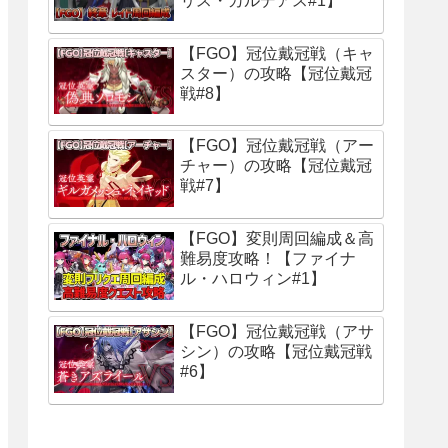
リス・カルデアス#1】
【FGO】冠位戴冠戦（キャ
スター）の攻略【冠位戴冠
戦#8】
【FGO】冠位戴冠戦（アー
チャー）の攻略【冠位戴冠
戦#7】
【FGO】変則周回編成＆高
難易度攻略！【ファイナ
ル・ハロウィン#1】
【FGO】冠位戴冠戦（アサ
シン）の攻略【冠位戴冠戦
#6】