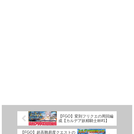
【FGO】変則フリクエの周回編
成【カルデア妖精騎士杯#1】
【FGO】超高難易度クエストの