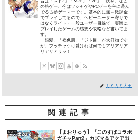
昔は「スト2」「KOF」「VF」「鉄拳」など
の格ゲー、今はソシャゲやPCゲーを主に遊ん
でる古参ゲーマーです。基本的に無～微課金
でプレイしてるので、ヘビーユーザー寄りで
はなくライト・一般ユーザー目線で、実際に
プレイしたゲームの感想や攻略など書いてま
す。
「銀髪」「褐色肌」「ジト目」が大好物です
が、ブッチャケ可愛ければ何でもアリアリア
リアリアリッ！
カミカミ大王
関連記事
【まおりゅう】『このすばコラボ
転スラ
ガチャPart2』カズマ＆アクア出