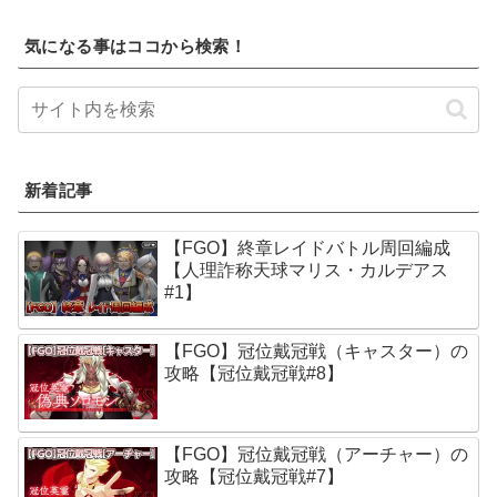
気になる事はココから検索！
新着記事
【FGO】終章レイドバトル周回編成
【人理詐称天球マリス・カルデアス
#1】
【FGO】冠位戴冠戦（キャスター）の
攻略【冠位戴冠戦#8】
【FGO】冠位戴冠戦（アーチャー）の
攻略【冠位戴冠戦#7】