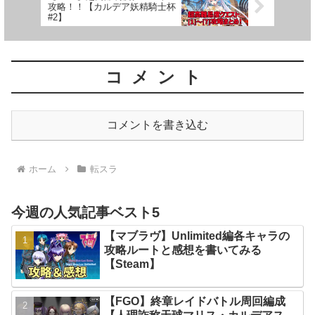
攻略！！【カルデア妖精騎士杯
#2】
コメント
コメントを書き込む
ホーム
転スラ
今週の人気記事ベスト5
【マブラヴ】Unlimited編各キャラの
攻略ルートと感想を書いてみる
【Steam】
【FGO】終章レイドバトル周回編成