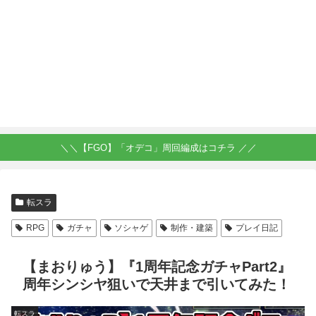
＼＼【FGO】「オデコ」周回編成はコチラ ／／
転スラ
RPG
ガチャ
ソシャゲ
制作・建築
プレイ日記
【まおりゅう】『1周年記念ガチャPart2』
周年シンシヤ狙いで天井まで引いてみた！
転スラ