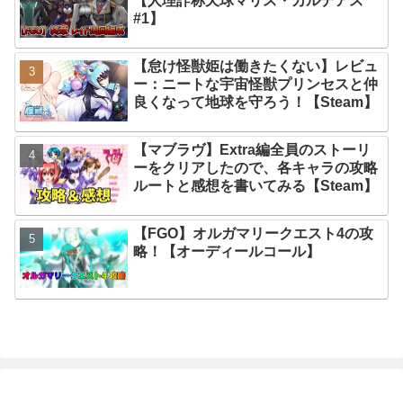
【人理詐称天球マリス・カルデアス
#1】
【怠け怪獣姫は働きたくない】レビュ
ー：ニートな宇宙怪獣プリンセスと仲
良くなって地球を守ろう！【Steam】
【マブラヴ】Extra編全員のストーリ
ーをクリアしたので、各キャラの攻略
ルートと感想を書いてみる【Steam】
【FGO】オルガマリークエスト4の攻
略！【オーディールコール】