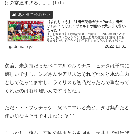
けの常連すぎる。。。(ToT)
【まおりゅう】『1周年記念ガチャPart1』周年
リムル・ミリム・ヴェルドラ狙いで天井まで引い
てみた！
【まおりゅう】1周年記念ガチャ開催！！2022年10月28日
にて、転スラのソシャゲ【魔王と竜の建国譚】通称【まお
りゅう】が、めでたく1周年を迎えましたね！それを記念
してガチャも開催されておりますが、新実装の3人は周年
2022.10.31
gademai.xyz
記念らしい強キャラ揃い！...
勿論、未所持だったベニマルやルミナス、ヒナタは単純に
嬉しいですし、シズさんやアリスはそれぞれ火と水の主力
として使ってますし、ラミリスも無凸だったんで重なって
くれたのは有り難いんですけどねぇ。
ただ・・・ブッチャケ、火ベニマルと光ヒナタは無凸だと
使い所なさそうですよね(；´∀｀)
しっかし、流石に前回の結果から今回も「天井まで引けば