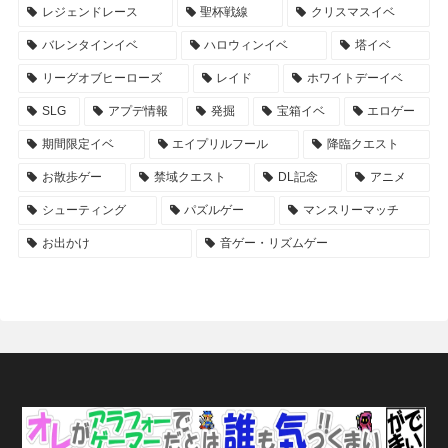
レジェンドレース
聖杯戦線
クリスマスイベ
バレンタインイベ
ハロウィンイベ
塔イベ
リーグオブヒーローズ
レイド
ホワイトデーイベ
SLG
アプデ情報
発掘
宝箱イベ
エロゲー
期間限定イベ
エイプリルフール
降臨クエスト
お散歩ゲー
禁域クエスト
DL記念
アニメ
シューティング
パズルゲー
マンスリーマッチ
お出かけ
音ゲー・リズムゲー