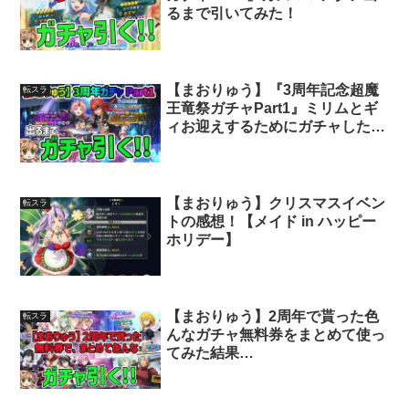
るまで引いてみた！
【まおりゅう】『3周年記念超魔
転スラ
王竜祭ガチャPart1』ミリムとギ
ィお迎えするためにガチャした結
果・・・
【まおりゅう】クリスマスイベン
転スラ
トの感想！【メイド in ハッピー
ホリデー】
【まおりゅう】2周年で貰った色
転スラ
んなガチャ無料券をまとめて使っ
てみた結果…