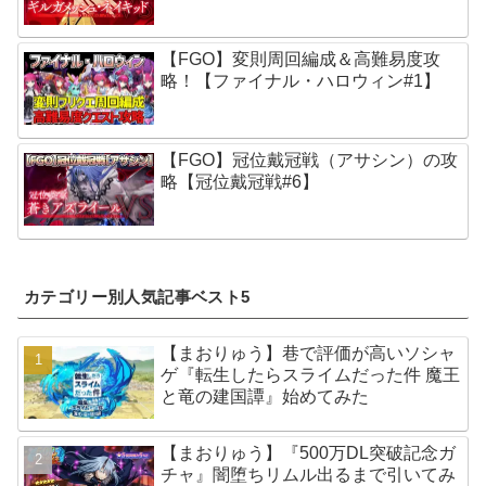
【FGO】変則周回編成＆高難易度攻
略！【ファイナル・ハロウィン#1】
【FGO】冠位戴冠戦（アサシン）の攻
略【冠位戴冠戦#6】
カテゴリー別人気記事ベスト5
【まおりゅう】巷で評価が高いソシャ
ゲ『転生したらスライムだった件 魔王
と竜の建国譚』始めてみた
【まおりゅう】『500万DL突破記念ガ
チャ』闇堕ちリムル出るまで引いてみ