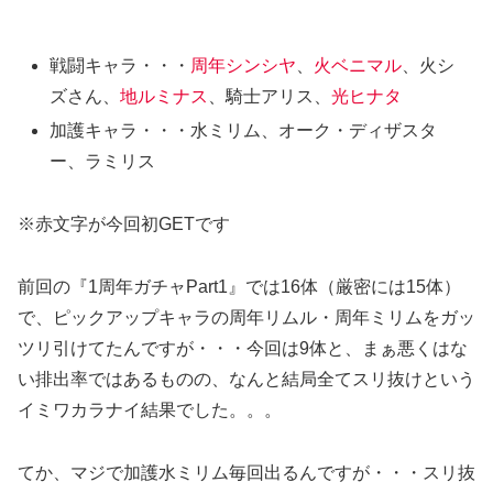
戦闘キャラ・・・
周年シンシヤ
、
火ベニマル
、火シ
ズさん、
地ルミナス
、騎士アリス、
光ヒナタ
加護キャラ・・・水ミリム、オーク・ディザスタ
ー、ラミリス
※赤文字が今回初GETです
前回の『1周年ガチャPart1』では16体（厳密には15体）
で、ピックアップキャラの周年リムル・周年ミリムをガッ
ツリ引けてたんですが・・・今回は9体と、まぁ悪くはな
い排出率ではあるものの、なんと結局全てスリ抜けという
イミワカラナイ結果でした。。。
てか、マジで加護水ミリム毎回出るんですが・・・スリ抜