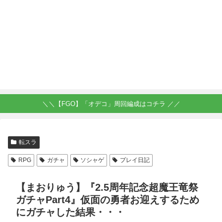
＼＼【FGO】「オデコ」周回編成はコチラ ／／
転スラ
RPG
ガチャ
ソシャゲ
プレイ日記
【まおりゅう】『2.5周年記念超魔王竜祭
ガチャPart4』仮面の勇者お迎えするため
にガチャした結果・・・