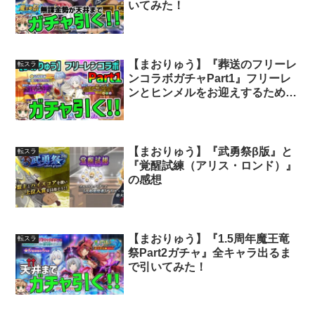
いてみた！
【まおりゅう】『葬送のフリーレ
転スラ
ンコラボガチャPart1』フリーレ
ンとヒンメルをお迎えするために
ガチャした結果・・・
【まおりゅう】『武勇祭β版』と
転スラ
『覚醒試練（アリス・ロンド）』
の感想
【まおりゅう】『1.5周年魔王竜
転スラ
祭Part2ガチャ』全キャラ出るま
で引いてみた！