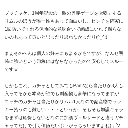
ブッチャケ、1周年記念の「敵の奥義ゲージを吸収」する
リムルのほうが唯一性もあって面白いし、ピンチを確実に
1回防いでくれる保険的な意味合いで編成にいれて腐らな
いのもあって良いと思ったり思わなかったり(^_^;)
まぁそのへんは個人の好みにもよるかもですが、なんせ明
確に強いという印象にはならなかったので安心してスルー
ですｗ
しかもこれ、ガチャとしてみてもPart2なら当たりが3人も
入ってるから本命が誰でも副産物も豪華になってますが、
コッチのガチャは当たりがリムル1人なので副産物でラッ
キー拾うのも難しい・・・というか、そもそも加護キャラ
をまずは確保しないとなのに加護ヴェルザードと違うガチ
ャってだけで引く価値だいぶ下がっちゃいますよね(；´∀