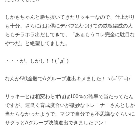
しかもちゃんと勝ち抜いてきたリッキーなので、仕上がり
も十分、さらにはお供にデバフ2人つけての鉄板編成の人
らもチラホラ出だしてきて、「あぁもうコレ完全に駄目な
やつだ」と絶望してました。
・・・が、しかし！！( ﾟдﾟ )
なんか5戦全勝でAグループ進出キメました！ヽ(=´▽`=)ﾉ
リッキーとは相変わらずほぼ100％の確率で当たってたん
ですが、運良く育成度合いが微妙なトレーナーさんとしか
当たらなかったようで、マジで自分でも不思議なぐらいに
サクッとAグループ決勝進出できましたァン！