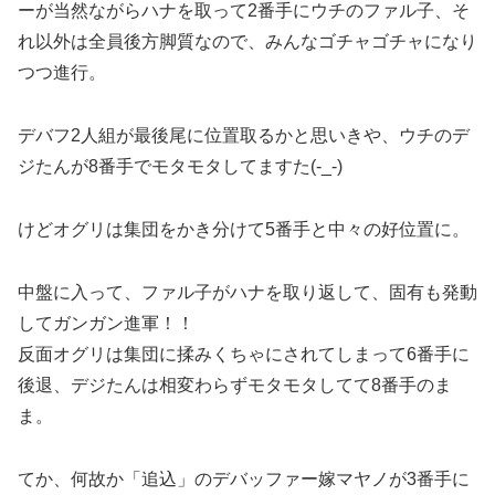
ーが当然ながらハナを取って2番手にウチのファル子、そ
れ以外は全員後方脚質なので、みんなゴチャゴチャになり
つつ進行。
デバフ2人組が最後尾に位置取るかと思いきや、ウチのデ
ジたんが8番手でモタモタしてますた(-_-)
けどオグリは集団をかき分けて5番手と中々の好位置に。
中盤に入って、ファル子がハナを取り返して、固有も発動
してガンガン進軍！！
反面オグリは集団に揉みくちゃにされてしまって6番手に
後退、デジたんは相変わらずモタモタしてて8番手のま
ま。
てか、何故か「追込」のデバッファー嫁マヤノが3番手に