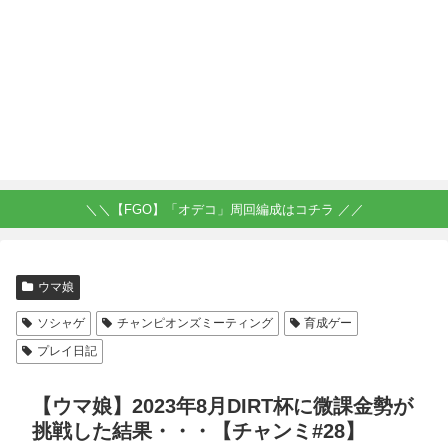
＼＼【FGO】「オデコ」周回編成はコチラ ／／
ウマ娘
ソシャゲ
チャンピオンズミーティング
育成ゲー
プレイ日記
【ウマ娘】2023年8月DIRT杯に微課金勢が
挑戦した結果・・・【チャンミ#28】