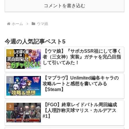
コメントを書き込む
ホーム
ウマ娘
今週の人気記事ベスト5
【ウマ娘】『サポカSSR祖にして導く
者（三女神）実装』ガチャを完凸目指
して引いてみた！
【マブラヴ】Unlimited編各キャラの
攻略ルートと感想を書いてみる
【Steam】
【FGO】終章レイドバトル周回編成
【人理詐称天球マリス・カルデアス
#1】