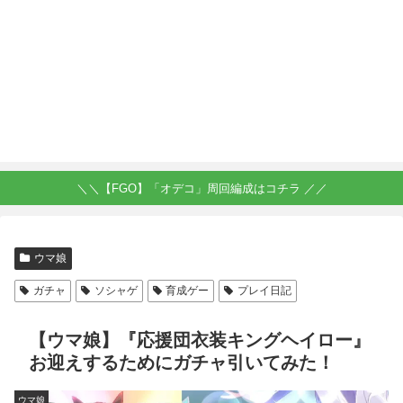
＼＼【FGO】「オデコ」周回編成はコチラ ／／
ウマ娘
ガチャ
ソシャゲ
育成ゲー
プレイ日記
【ウマ娘】『応援団衣装キングヘイロー』
お迎えするためにガチャ引いてみた！
ウマ娘