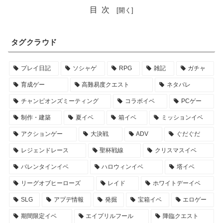
目次
タグクラウド
プレイ日記
ソシャゲ
RPG
雑記
ガチャ
育成ゲー
高難易度クエスト
ネタバレ
チャンピオンズミーティング
コラボイベ
PCゲー
制作・建築
夏イベ
箱イベ
ミッションイベ
アクションゲー
大決戦
ADV
ぐだぐだ
レジェンドレース
聖杯戦線
クリスマスイベ
バレンタインイベ
ハロウィンイベ
塔イベ
リーグオブヒーローズ
レイド
ホワイトデーイベ
SLG
アプデ情報
発掘
宝箱イベ
エロゲー
期間限定イベ
エイプリルフール
降臨クエスト