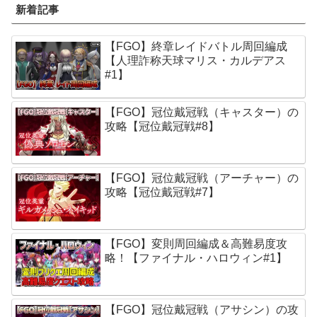
新着記事
【FGO】終章レイドバトル周回編成
【人理詐称天球マリス・カルデアス
#1】
【FGO】冠位戴冠戦（キャスター）の
攻略【冠位戴冠戦#8】
【FGO】冠位戴冠戦（アーチャー）の
攻略【冠位戴冠戦#7】
【FGO】変則周回編成＆高難易度攻
略！【ファイナル・ハロウィン#1】
【FGO】冠位戴冠戦（アサシン）の攻