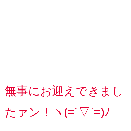
無事にお迎えできまし
たァン！ヽ(=´▽`=)ﾉ