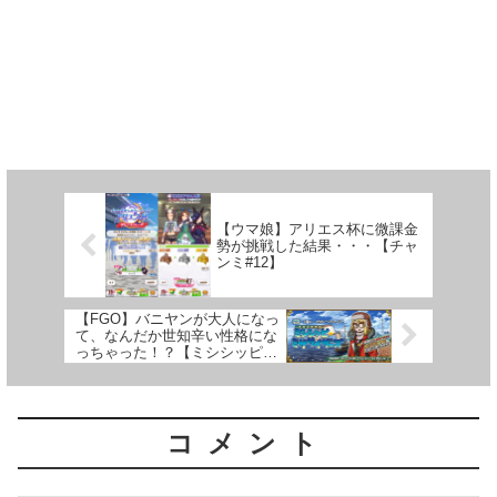
【ウマ娘】アリエス杯に微課金
勢が挑戦した結果・・・【チャ
ンミ#12】
【FGO】バニヤンが大人になっ
て、なんだか世知辛い性格にな
っちゃった！？【ミシシッピ・
ミササイザーズ#1】
コメント