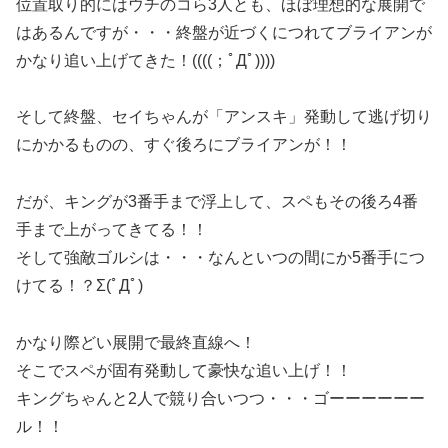
位置取り的にはウチのコら3人とも、ほぼ理想的な展開で
はあるんですが・・・終盤が近づくにつれてブライアンが
かなり追い上げてきた！((((；ﾟДﾟ))))
そして終盤、セイちゃんが「アンスキ」発動して逃げ切り
にかかるものの、すぐ後ろにブライアンが！！
だが、キングが3番手まで浮上して、スペもその後ろ4番
手まで上がってきてる！！
そして強敵ゴルシは・・・なんといつの間にか5番手につ
けてる！？Σ(ﾟДﾟ)
かなり際どい展開で最終直線へ！
そこでスペが固有発動して豪快な追い上げ！！
キングちゃんと2人で競り合いつつ・・・ゴーーーーーー
ル！！