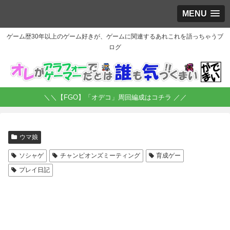
MENU
ゲーム歴30年以上のゲーム好きが、ゲームに関連するあれこれを語っちゃうブ
ログ
＼＼【FGO】「オデコ」周回編成はコチラ ／／
ウマ娘
ソシャゲ
チャンピオンズミーティング
育成ゲー
プレイ日記