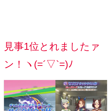
見事1位とれましたァ
ン！ヽ(=´▽`=)ﾉ