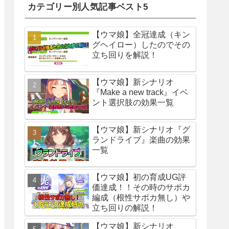
カテゴリー別人気記事ベスト5
【ウマ娘】全冠達成（キン
グヘイロー）したのでその
立ち回りを解説！
【ウマ娘】新シナリオ
『Make a new track』イベ
ント選択肢の効果一覧
【ウマ娘】新シナリオ『グ
ランドライブ』楽曲の効果
一覧
【ウマ娘】初の育成UG評
価達成！！その時のサポカ
編成（根性サポカ無し）や
立ち回りの解説！
【ウマ娘】新シナリオ