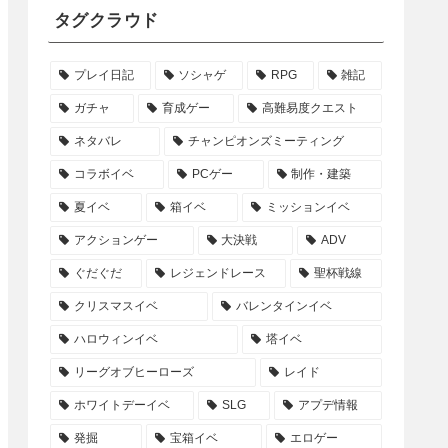
タグクラウド
プレイ日記
ソシャゲ
RPG
雑記
ガチャ
育成ゲー
高難易度クエスト
ネタバレ
チャンピオンズミーティング
コラボイベ
PCゲー
制作・建築
夏イベ
箱イベ
ミッションイベ
アクションゲー
大決戦
ADV
ぐだぐだ
レジェンドレース
聖杯戦線
クリスマスイベ
バレンタインイベ
ハロウィンイベ
塔イベ
リーグオブヒーローズ
レイド
ホワイトデーイベ
SLG
アプデ情報
発掘
宝箱イベ
エロゲー