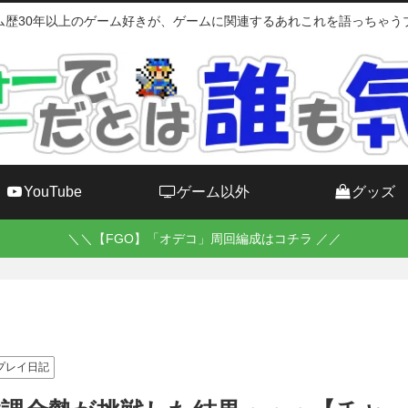
ム歴30年以上のゲーム好きが、ゲームに関連するあれこれを語っちゃう
YouTube
ゲーム以外
グッズ
＼＼【FGO】「オデコ」周回編成はコチラ ／／
プレイ日記