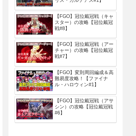
リス・カルデアス#1】
【FGO】冠位戴冠戦（キャ
スター）の攻略【冠位戴冠
戦#8】
【FGO】冠位戴冠戦（アー
チャー）の攻略【冠位戴冠
戦#7】
【FGO】変則周回編成＆高
難易度攻略！【ファイナ
ル・ハロウィン#1】
【FGO】冠位戴冠戦（アサ
シン）の攻略【冠位戴冠戦
#6】