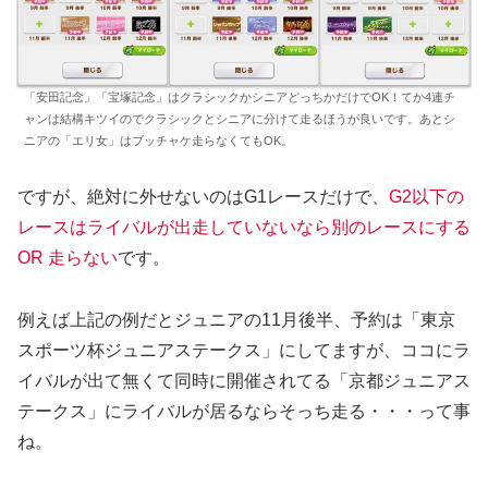
「安田記念」「宝塚記念」はクラシックかシニアどっちかだけでOK！てか4連チ
ャンは結構キツイのでクラシックとシニアに分けて走るほうが良いです。あとシ
ニアの「エリ女」はブッチャケ走らなくてもOK。
ですが、絶対に外せないのはG1レースだけで、
G2以下の
レースはライバルが出走していないなら別のレースにする
OR 走らない
です。
例えば上記の例だとジュニアの11月後半、予約は「東京
スポーツ杯ジュニアステークス」にしてますが、ココにラ
イバルが出て無くて同時に開催されてる「京都ジュニアス
テークス」にライバルが居るならそっち走る・・・って事
ね。