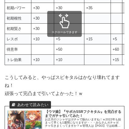
初期パワー
+30
+30
+35
初期根性
+30
初期賢さ
+30
スクロールできます
レスボ
+10
+5
+15
+5
+6
得意率
+50
+60
トレ効果
+10
+10
+15
+5
こうしてみると、やっぱスピキタルはかなり壊れてます
ね！
頑張って完凸まで引いてよかった！ｗ
【ウマ娘】『サポカSSRフクキタル』を完凸する
までガチャ引いてみた！
お正月のソシャゲはガチャで賑わいますね！ｗ2022年も始
まって早くも1週間になりますが・・・みなさんガチャガ
チャ引きまくってますか？ｗ管理人は【FGO】では結構厳
しい結果だったんですが、性懲りもなく 今度は【ウマ娘】