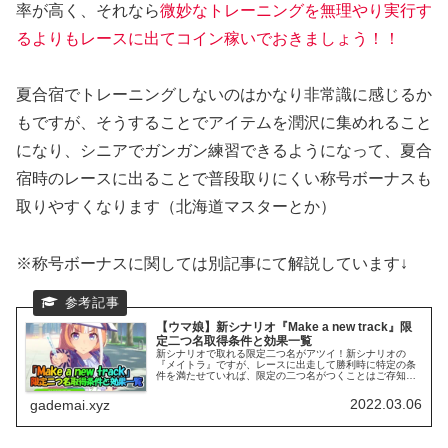
率が高く、それなら
微妙なトレーニングを無理やり実行す
るよりもレースに出てコイン稼いでおきましょう！！
夏合宿でトレーニングしないのはかなり非常識に感じるか
もですが、そうすることでアイテムを潤沢に集めれること
になり、シニアでガンガン練習できるようになって、夏合
宿時のレースに出ることで普段取りにくい称号ボーナスも
取りやすくなります（北海道マスターとか）
※称号ボーナスに関しては別記事にて解説しています↓
【ウマ娘】新シナリオ『Make a new track』限
定二つ名取得条件と効果一覧
新シナリオで取れる限定二つ名がアツイ！新シナリオの
『メイトラ』ですが、レースに出走して勝利時に特定の条
件を満たせていれば、限定の二つ名がつくことはご存知で
しょうか？コレはステータスアップやスキルヒントが貰え
たりするのでかなりアツイ！
2022.03.06
gademai.xyz