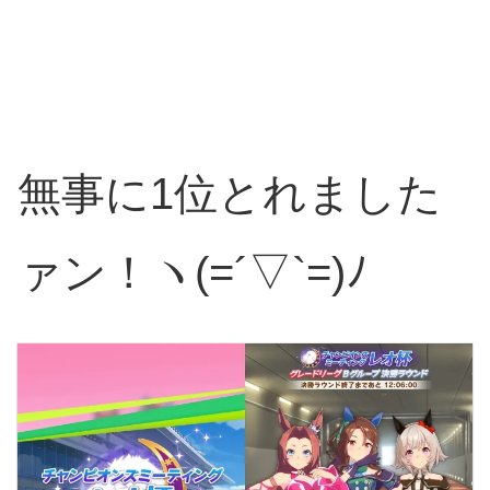
無事に1位とれました
ァン！ヽ(=´▽`=)ﾉ