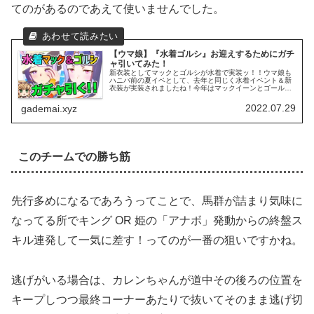
てのがあるのであえて使いませんでした。
【ウマ娘】『水着ゴルシ』お迎えするためにガチ
ャ引いてみた！
新衣装としてマックとゴルシが水着で実装ッ！！ウマ娘も
ハニバ前の夏イベとして、去年と同じく水着イベント＆新
衣装が実装されましたね！今年はマックイーンとゴールド
シップという、本作においての名（迷）コンビが水着姿で
登場！！2人ともメチャ可愛いです...
2022.07.29
gademai.xyz
このチームでの勝ち筋
先行多めになるであろうってことで、馬群が詰まり気味に
なってる所でキング OR 姫の「アナボ」発動からの終盤ス
キル連発して一気に差す！ってのが一番の狙いですかね。
逃げがいる場合は、カレンちゃんが道中その後ろの位置を
キープしつつ最終コーナーあたりで抜いてそのまま逃げ切