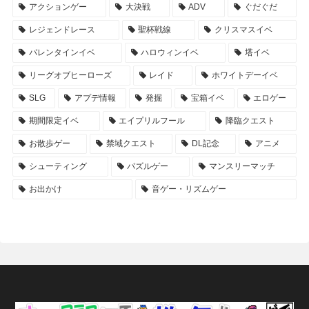
アクションゲー
大決戦
ADV
ぐだぐだ
レジェンドレース
聖杯戦線
クリスマスイベ
バレンタインイベ
ハロウィンイベ
塔イベ
リーグオブヒーローズ
レイド
ホワイトデーイベ
SLG
アプデ情報
発掘
宝箱イベ
エロゲー
期間限定イベ
エイプリルフール
降臨クエスト
お散歩ゲー
禁域クエスト
DL記念
アニメ
シューティング
パズルゲー
マンスリーマッチ
お出かけ
音ゲー・リズムゲー