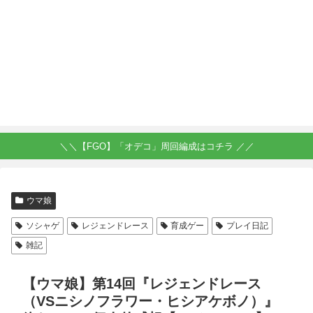
＼＼【FGO】「オデコ」周回編成はコチラ ／／
ウマ娘
ソシャゲ
レジェンドレース
育成ゲー
プレイ日記
雑記
【ウマ娘】第14回『レジェンドレース
（VSニシノフラワー・ヒシアケボノ）』