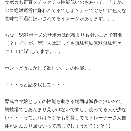
サポカも正直メチャクチャ性能低いのもあって、「てかこ
のコ絶対運営に嫌われてるでしょ？」ってぐらいに色んな
意味で不遇な扱いされてるイメージがあります。。。
ちな、SSRボーノのサポカは配布よりも弱いことで有名
（？）ですが、管理人は悲しくも無駄無駄無駄無駄無ァ
ァ！！に1凸してます。。。
ホントどうにかして欲しい、この性能。。。
・・・っと話を戻して・・・
育成ウマ娘としての性能も刺さる場面は滅多に無いので、
競技場でもあんまり見かけないですし、使ってる人が少な
い・・・ってよりはそもそも所持してるトレーナーさん自
体があんまり居ないって感じでしょうか？(；´∀｀)