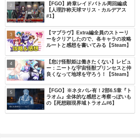
【FGO】終章レイドバトル周回編成
【人理詐称天球マリス・カルデアス
#1】
【マブラヴ】Extra編全員のストーリ
ーをクリアしたので、各キャラの攻略
ルートと感想を書いてみる【Steam】
【怠け怪獣姫は働きたくない】レビュ
ー：ニートな宇宙怪獣プリンセスと仲
良くなって地球を守ろう！【Steam】
【FGO】※ネタバレ有！2部6.5章『ト
ラオム』全体的な感想と考察っぽいも
の【死想顕現界域トラオム#6】