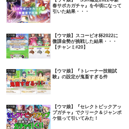
春サポカガチャ』を今頃になって
引いた結果・・・
【ウマ娘】スコーピオ杯2022に
ウマ娘
微課金勢が挑戦した結果・・・
【チャンミ#20】
【ウマ娘】『トレーナー技能試
ウマ娘
験』の設定が鬼畜すぎる件
【ウマ娘】『セレクトピックアッ
ウマ娘
プガチャ』でクリーク＆ジャンポ
ケ狙って引いてみた！