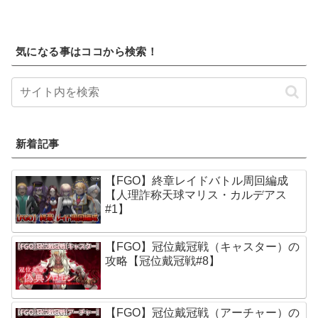
気になる事はココから検索！
新着記事
【FGO】終章レイドバトル周回編成
【人理詐称天球マリス・カルデアス
#1】
【FGO】冠位戴冠戦（キャスター）の
攻略【冠位戴冠戦#8】
【FGO】冠位戴冠戦（アーチャー）の