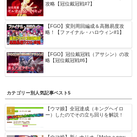
攻略【冠位戴冠戦#7】
【FGO】変則周回編成＆高難易度攻
略！【ファイナル・ハロウィン#1】
【FGO】冠位戴冠戦（アサシン）の攻
略【冠位戴冠戦#6】
カテゴリー別人気記事ベスト5
【ウマ娘】全冠達成（キングヘイロ
ー）したのでその立ち回りを解説！