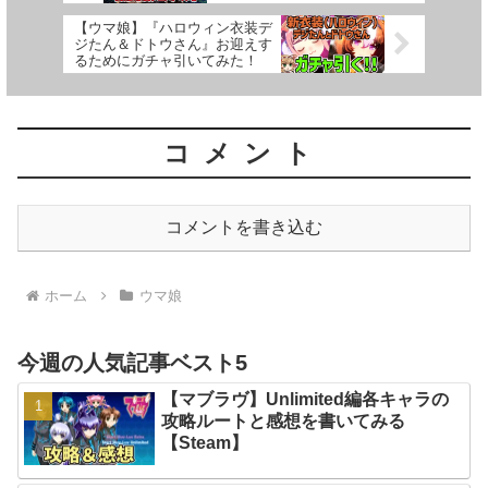
邪馬台国#2】
【ウマ娘】『ハロウィン衣装デ
ジたん＆ドトウさん』お迎えす
るためにガチャ引いてみた！
コメント
コメントを書き込む
ホーム
ウマ娘
今週の人気記事ベスト5
【マブラヴ】Unlimited編各キャラの
攻略ルートと感想を書いてみる
【Steam】