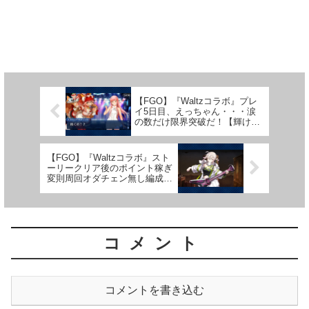
【FGO】『Waltzコラボ』プレ
イ5日目、えっちゃん・・・涙
の数だけ限界突破だ！【輝け！
グレイルライブ！！#5】
【FGO】『Waltzコラボ』スト
ーリークリア後のポイント稼ぎ
変則周回オダチェン無し編成と
イベ全体の感想【輝け！グレイ
ルライブ！！#7】
コメント
コメントを書き込む