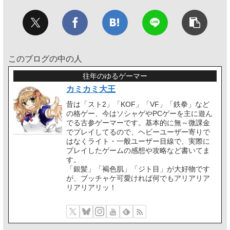
このブログの中の人
往年のゆるゲーマー
カミカミ大王
昔は「スト2」「KOF」「VF」「鉄拳」など
の格ゲー、今はソシャゲやPCゲーを主に遊ん
でる古参ゲーマーです。基本的に無～微課金
でプレイしてるので、ヘビーユーザー寄りで
はなくライト・一般ユーザー目線で、実際に
プレイしたゲームの感想や攻略など書いてま
す。
「銀髪」「褐色肌」「ジト目」が大好物です
が、ブッチャケ可愛ければ何でもアリアリア
リアリアリッ！