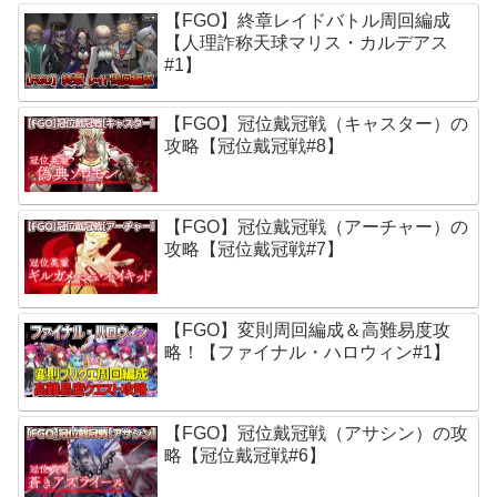
【FGO】終章レイドバトル周回編成
【人理詐称天球マリス・カルデアス
#1】
【FGO】冠位戴冠戦（キャスター）の
攻略【冠位戴冠戦#8】
【FGO】冠位戴冠戦（アーチャー）の
攻略【冠位戴冠戦#7】
【FGO】変則周回編成＆高難易度攻
略！【ファイナル・ハロウィン#1】
【FGO】冠位戴冠戦（アサシン）の攻
略【冠位戴冠戦#6】