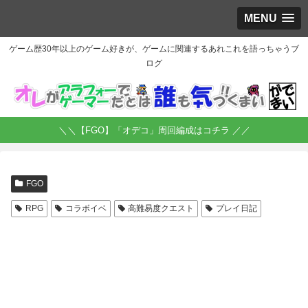
MENU
ゲーム歴30年以上のゲーム好きが、ゲームに関連するあれこれを語っちゃうブ
ログ
＼＼【FGO】「オデコ」周回編成はコチラ ／／
FGO
RPG
コラボイベ
高難易度クエスト
プレイ日記