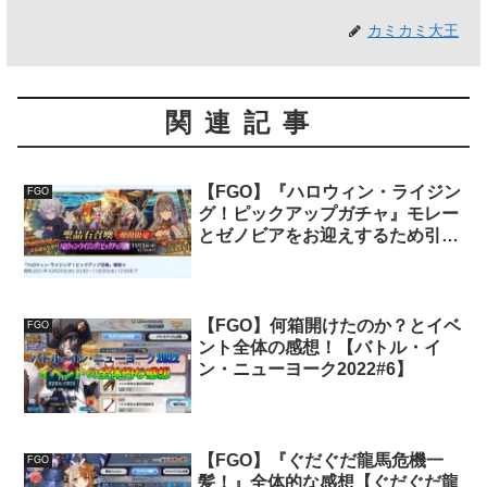
カミカミ大王
関連記事
【FGO】『ハロウィン・ライジン
FGO
グ！ピックアップガチャ』モレー
とゼノビアをお迎えするため引い
てみた！
【FGO】何箱開けたのか？とイベ
FGO
ント全体の感想！【バトル・イ
ン・ニューヨーク2022#6】
【FGO】『ぐだぐだ龍馬危機一
FGO
髪！』全体的な感想【ぐだぐだ龍