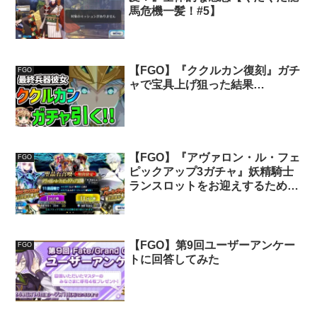
馬危機一髪！#5】
【FGO】『ククルカン復刻』ガチ
FGO
ャで宝具上げ狙った結果…
【FGO】『アヴァロン・ル・フェ
FGO
ピックアップ3ガチャ』妖精騎士
ランスロットをお迎えするため引
いてみた！
【FGO】第9回ユーザーアンケー
FGO
トに回答してみた