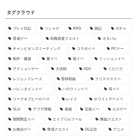
タグクラウド
プレイ日記
ソシャゲ
RPG
雑記
ガチャ
育成ゲー
高難易度クエスト
ネタバレ
チャンピオンズミーティング
コラボイベ
PCゲー
制作・建築
夏イベ
箱イベ
ミッションイベ
アクションゲー
大決戦
ADV
ぐだぐだ
レジェンドレース
聖杯戦線
クリスマスイベ
バレンタインイベ
ハロウィンイベ
塔イベ
リーグオブヒーローズ
レイド
ホワイトデーイベ
SLG
アプデ情報
発掘
宝箱イベ
エロゲー
期間限定イベ
エイプリルフール
降臨クエスト
お散歩ゲー
禁域クエスト
DL記念
アニメ