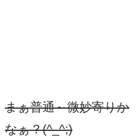
まぁ普通～微妙寄りか
なぁ？(^_^;)