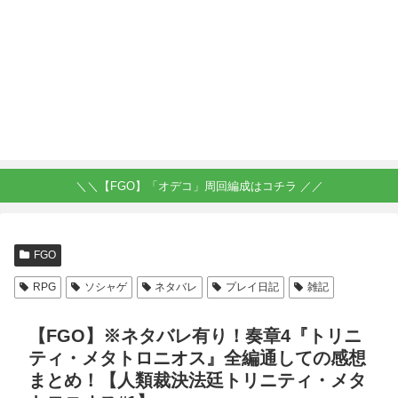
＼＼【FGO】「オデコ」周回編成はコチラ ／／
FGO
RPG
ソシャゲ
ネタバレ
プレイ日記
雑記
【FGO】※ネタバレ有り！奏章4『トリニ
ティ・メタトロニオス』全編通しての感想
まとめ！【人類裁決法廷トリニティ・メタ