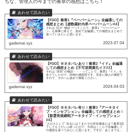
ちな、管理人の今までの奏章の感想はこちら！
【FGO】奏章1『ペーパームーン』全編通しての
感想まとめ【虚数羅針内界ペーパームーン#4】
それは ”託す” 物語 ーってことで、奏章1『ペーパームー
ン』も無事に終えて、改めて全編通しての感想をまとめて
述べていきたいと思います。
2023.07.04
gademai.xyz
【FGO】※ネタバレあり！奏章2『イド』全編通
しての感想まとめ【不可逆廃棄孔イド#3】
それは ”決別” の物語・・・ってことで、奏章2『イド』を
全クリしたので、恒例の感想回です。完全に個人の感想で
すので、そのへん改めて御覧ください。
2024.04.03
gademai.xyz
【FGO】※ネタバレ有り！奏章3『アーキタイ
プ・インセプション』全編通しての感想まとめ！
【新霊長後継戦アーキタイプ・インセプション
#4】
”人が人として” 在るには？またその存在価値とは？奏章3読
了してもうだいぶ経ったので、今回はここらで全編通して
の感想を述べてみたいと思います。ですが、あくまでも個