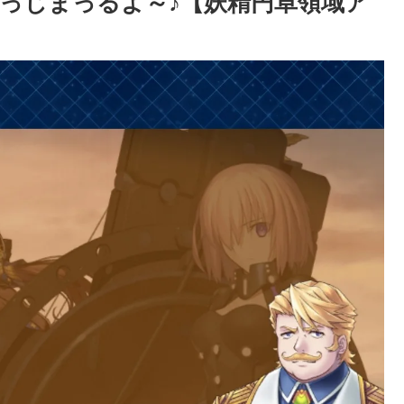
はっじまっるよ～♪【妖精円卓領域ア