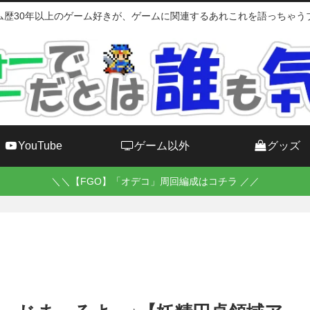
ム歴30年以上のゲーム好きが、ゲームに関連するあれこれを語っちゃう
YouTube
ゲーム以外
グッズ
＼＼【FGO】「オデコ」周回編成はコチラ ／／