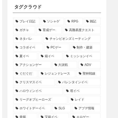
タグクラウド
プレイ日記
ソシャゲ
RPG
雑記
ガチャ
育成ゲー
高難易度クエスト
ネタバレ
チャンピオンズミーティング
コラボイベ
PCゲー
制作・建築
夏イベ
箱イベ
ミッションイベ
アクションゲー
大決戦
ADV
ぐだぐだ
レジェンドレース
聖杯戦線
クリスマスイベ
バレンタインイベ
ハロウィンイベ
塔イベ
リーグオブヒーローズ
レイド
ホワイトデーイベ
SLG
アプデ情報
発掘
宝箱イベ
エロゲー