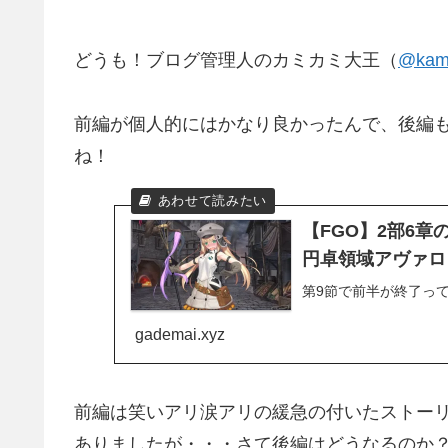
どうも！ブログ管理人のカミカミ大王（
@kami
前編が個人的にはかなり良かったんで、後編
ね！
【FGO】2部6
円卓領域アヴァロ
第9節で前半が終了って
gademai.xyz
前編は笑いアリ涙アリの緩急の付いたストー
ありましたが・・・さて後編はどうなるのか