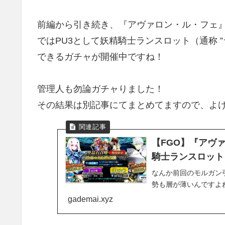
前編から引き続き、『アヴァロン・ル・フェ』
ではPU3として妖精騎士ランスロット（通称 ”
できるガチャが開催中ですね！
管理人も勿論ガチャりました！
その結果は別記事にてまとめてますので、よけれ
【FGO】『アヴ
騎士ランスロット
なんか前回のモルガン
勢も層が薄いんですよ
gademai.xyz