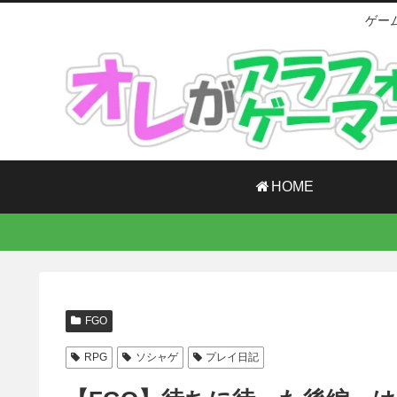
ゲー
HOME
FGO
RPG
ソシャゲ
プレイ日記