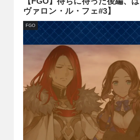
【FGO】待ちに待った後編、
ヴァロン・ル・フェ#3】
FGO