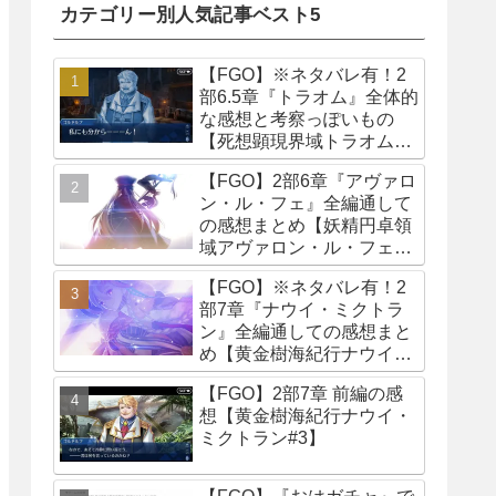
カテゴリー別人気記事ベスト5
【FGO】※ネタバレ有！2
部6.5章『トラオム』全体的
な感想と考察っぽいもの
【死想顕現界域トラオム
#6】
【FGO】2部6章『アヴァロ
ン・ル・フェ』全編通して
の感想まとめ【妖精円卓領
域アヴァロン・ル・フェ
#6】
【FGO】※ネタバレ有！2
部7章『ナウイ・ミクトラ
ン』全編通しての感想まと
め【黄金樹海紀行ナウイ・
ミクトラン#7】
【FGO】2部7章 前編の感
想【黄金樹海紀行ナウイ・
ミクトラン#3】