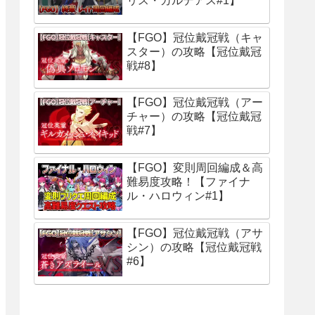
リス・カルデアス#1】
【FGO】冠位戴冠戦（キャ
スター）の攻略【冠位戴冠
戦#8】
【FGO】冠位戴冠戦（アー
チャー）の攻略【冠位戴冠
戦#7】
【FGO】変則周回編成＆高
難易度攻略！【ファイナ
ル・ハロウィン#1】
【FGO】冠位戴冠戦（アサ
シン）の攻略【冠位戴冠戦
#6】