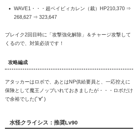
WAVE1・・・超ベイビィカレン（裁）HP210,370 ⇒
268,627 ⇒ 323,647
ブレイク2回目時に「攻撃強化解除」＆チャージ攻撃して
くるので、対策必須です！
攻略編成
アタッカーはロボで、あとはNP供給要員と、一応控えに
保険として魔王ノッブいれておきましたが・・・ロボだけ
で余裕でした(ﾟ∀ﾟ)
水怪クライシス：推奨Lv90