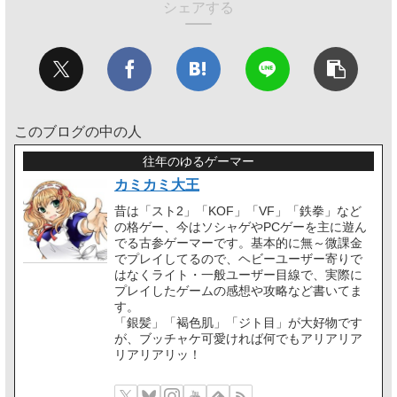
シェアする
このブログの中の人
往年のゆるゲーマー
カミカミ大王
昔は「スト2」「KOF」「VF」「鉄拳」など
の格ゲー、今はソシャゲやPCゲーを主に遊ん
でる古参ゲーマーです。基本的に無～微課金
でプレイしてるので、ヘビーユーザー寄りで
はなくライト・一般ユーザー目線で、実際に
プレイしたゲームの感想や攻略など書いてま
す。
「銀髪」「褐色肌」「ジト目」が大好物です
が、ブッチャケ可愛ければ何でもアリアリア
リアリアリッ！