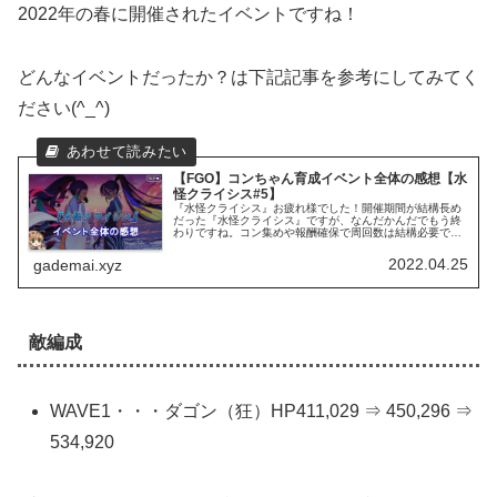
2022年の春に開催されたイベントですね！
どんなイベントだったか？は下記記事を参考にしてみてく
ださい(^_^)
【FGO】コンちゃん育成イベント全体の感想【水
怪クライシス#5】
『水怪クライシス』お疲れ様でした！開催期間が結構長め
だった『水怪クライシス』ですが、なんだかんだでもう終
わりですね。コン集めや報酬確保で周回数は結構必要でし
たが、みなさんシッカリ回収できましたか？
2022.04.25
gademai.xyz
敵編成
WAVE1・・・ダゴン（狂）HP411,029 ⇒ 450,296 ⇒
534,920