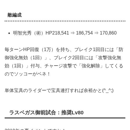
敵編成
明智光秀（術）HP218,541 ⇒ 186,754 ⇒ 170,860
毎ターンHP回復（1万）を持ち、ブレイク1回目には「防
御強化無効（1回）」、ブレイク2回目には「攻撃強化無
効（1回）」付与、チャージ攻撃で「強化解除」してくる
のでソッコーがベネ！
単体宝具のライダーで宝具連打すれば余裕かと(^_^;)
ラスベガス御前試合：推奨Lv80