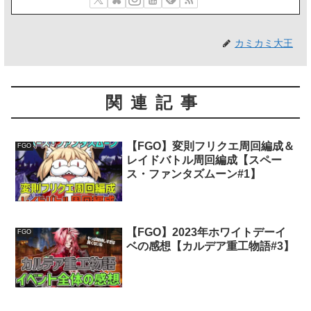
カミカミ大王
関連記事
【FGO】変則フリクエ周回編成＆
FGO
レイドバトル周回編成【スペー
ス・ファンタズムーン#1】
【FGO】2023年ホワイトデーイ
FGO
ベの感想【カルデア重工物語#3】