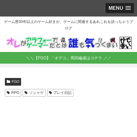
MENU
ゲーム歴30年以上のゲーム好きが、ゲームに関連するあれこれを語っちゃうブ
ログ
＼＼【FGO】「オデコ」周回編成はコチラ ／／
FGO
RPG
ソシャゲ
プレイ日記