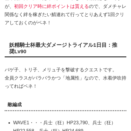
が、
初回クリア時に絆ポイントは貰える
ので、ダメチャレ
関係なく絆を稼ぎたい鯖連れて行ってとりあえず1回クリ
アしておくのがベネ！
妖精騎士杯最大ダメージトライアル1日目：推
奨Lv90
バゲ子、トリ子、メリュ子を撃破するクエストです。
全員クラスがバラバラかつ「地属性」なので、水着伊吹持
ってればベネ！
敵編成
WAVE1・・・兵士（狂）HP23,790、兵士（狂）
HP22,558、兵士（狂）HP24,689