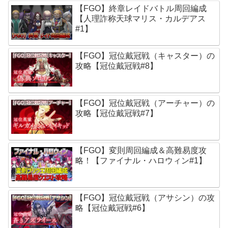
【FGO】終章レイドバトル周回編成
【人理詐称天球マリス・カルデアス
#1】
【FGO】冠位戴冠戦（キャスター）の
攻略【冠位戴冠戦#8】
【FGO】冠位戴冠戦（アーチャー）の
攻略【冠位戴冠戦#7】
【FGO】変則周回編成＆高難易度攻
略！【ファイナル・ハロウィン#1】
【FGO】冠位戴冠戦（アサシン）の攻
略【冠位戴冠戦#6】