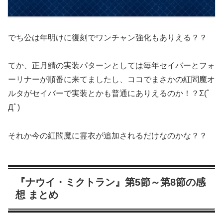
でち公は年明けに復刻でワンチャン強化もありえる？？
てか、正月鯖の実装パターンとしては毎年セイバーとフォ
ーリナーが順番に来てましたし、ココでまさかの紅閻魔オ
ルタがセイバーで実装とかも普通にありえるのか！？Σ(ﾟ
Дﾟ)
それか今の紅閻魔に霊衣が追加されるだけなのかな？？
『ナウイ・ミクトラン』第5節～第8節の感
想 まとめ