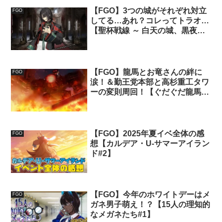
【FGO】3つの城がそれぞれ対立
FGO
してる…あれ？コレってトラオ…
【聖杯戦線 ～ 白天の城、黒夜の
城 ～#2】
【FGO】龍馬とお竜さんの絆に
FGO
涙！＆勤王党本部と高杉重工タワ
ーの変則周回！【ぐだぐだ龍馬危
機一髪！#3】
【FGO】2025年夏イベ全体の感
FGO
想【カルデア・U-サマーアイラン
ド#2】
【FGO】今年のホワイトデーはメ
FGO
ガネ男子萌え！？【15人の理知的
なメガネたち#1】