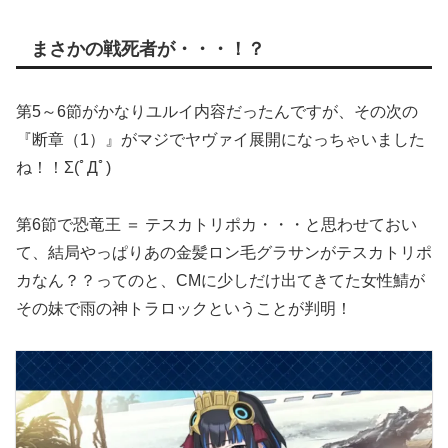
まさかの戦死者が・・・！？
第5～6節がかなりユルイ内容だったんですが、その次の
『断章（1）』がマジでヤヴァイ展開になっちゃいました
ね！！Σ(ﾟДﾟ)
第6節で恐竜王 ＝ テスカトリポカ・・・と思わせておい
て、結局やっぱりあの金髪ロン毛グラサンがテスカトリポ
カなん？？ってのと、CMに少しだけ出てきてた女性鯖が
その妹で雨の神トラロックということが判明！