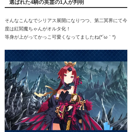
選ばれた4騎の英霊の1人が判明
そんなこんなでシリアス展開になりつつ、第二冥界にて今
度は紅閻魔ちゃんがオルタ化！
等身が上がってかっこ可愛くなってましたね(*´ω｀*)