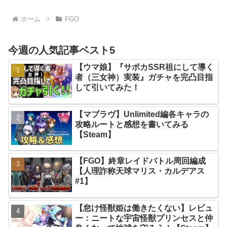
ホーム
FGO
今週の人気記事ベスト5
【ウマ娘】『サポカSSR祖にして導く
者（三女神）実装』ガチャを完凸目指
して引いてみた！
【マブラヴ】Unlimited編各キャラの
攻略ルートと感想を書いてみる
【Steam】
【FGO】終章レイドバトル周回編成
【人理詐称天球マリス・カルデアス
#1】
【怠け怪獣姫は働きたくない】レビュ
ー：ニートな宇宙怪獣プリンセスと仲