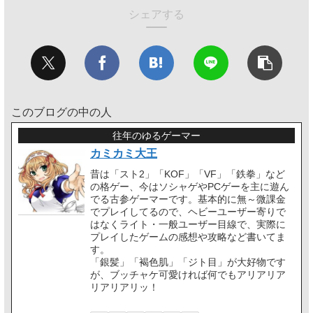
シェアする
このブログの中の人
往年のゆるゲーマー
カミカミ大王
昔は「スト2」「KOF」「VF」「鉄拳」など
の格ゲー、今はソシャゲやPCゲーを主に遊ん
でる古参ゲーマーです。基本的に無～微課金
でプレイしてるので、ヘビーユーザー寄りで
はなくライト・一般ユーザー目線で、実際に
プレイしたゲームの感想や攻略など書いてま
す。
「銀髪」「褐色肌」「ジト目」が大好物です
が、ブッチャケ可愛ければ何でもアリアリア
リアリアリッ！