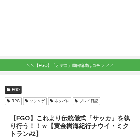
＼＼【FGO】「オデコ」周回編成はコチラ ／／
FGO
RPG
ソシャゲ
ネタバレ
プレイ日記
【FGO】これより伝統儀式「サッカ」を執
り行う！！ｗ【黄金樹海紀行ナウイ・ミク
トラン#2】