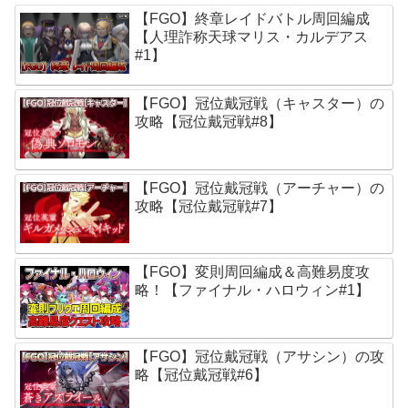
【FGO】終章レイドバトル周回編成
【人理詐称天球マリス・カルデアス
#1】
【FGO】冠位戴冠戦（キャスター）の
攻略【冠位戴冠戦#8】
【FGO】冠位戴冠戦（アーチャー）の
攻略【冠位戴冠戦#7】
【FGO】変則周回編成＆高難易度攻
略！【ファイナル・ハロウィン#1】
【FGO】冠位戴冠戦（アサシン）の攻
略【冠位戴冠戦#6】