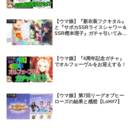
【ウマ娘】『新衣装フクキタル』
ウマ娘
と『サポカSSRライスシャワー＆
SSR樫本理子』ガチャ引いてみ
た！
【ウマ娘】『4周年記念ガチャ』
ウマ娘
でオルフェーヴルをお迎えする！
【ウマ娘】第7回リーグオブヒー
ウマ娘
ローズの結果と感想【LoH#7】