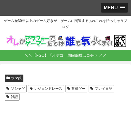
MENU
ゲーム歴30年以上のゲーム好きが、ゲームに関連するあれこれを語っちゃうブ
ログ
＼＼【FGO】「オデコ」周回編成はコチラ ／／
ウマ娘
ソシャゲ
レジェンドレース
育成ゲー
プレイ日記
雑記