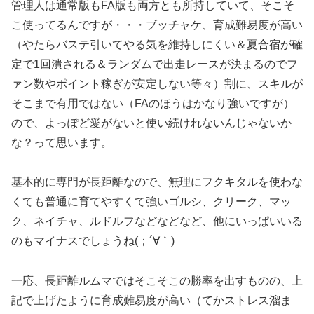
管理人は通常版もFA版も両方とも所持していて、そこそ
こ使ってるんですが・・・ブッチャケ、育成難易度が高い
（やたらバステ引いてやる気を維持しにくい＆夏合宿が確
定で1回潰される＆ランダムで出走レースが決まるのでフ
ァン数やポイント稼ぎが安定しない等々）割に、スキルが
そこまで有用ではない（FAのほうはかなり強いですが）
ので、よっぽど愛がないと使い続けれないんじゃないか
な？って思います。
基本的に専門が長距離なので、無理にフクキタルを使わな
くても普通に育てやすくて強いゴルシ、クリーク、マッ
ク、ネイチャ、ルドルフなどなどなど、他にいっぱいいる
のもマイナスでしょうね(；´∀｀)
一応、長距離ルムマではそこそこの勝率を出すものの、上
記で上げたように育成難易度が高い（てかストレス溜ま