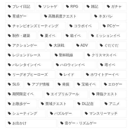
プレイ日記
ソシャゲ
RPG
雑記
ガチャ
育成ゲー
高難易度クエスト
ネタバレ
チャンピオンズミーティング
コラボイベ
PCゲー
制作・建築
夏イベ
箱イベ
ミッションイベ
アクションゲー
大決戦
ADV
ぐだぐだ
レジェンドレース
聖杯戦線
クリスマスイベ
バレンタインイベ
ハロウィンイベ
塔イベ
リーグオブヒーローズ
レイド
ホワイトデーイベ
SLG
アプデ情報
発掘
宝箱イベ
エロゲー
期間限定イベ
エイプリルフール
降臨クエスト
お散歩ゲー
禁域クエスト
DL記念
アニメ
シューティング
パズルゲー
マンスリーマッチ
お出かけ
音ゲー・リズムゲー