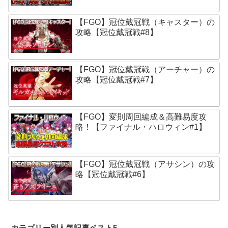
【FGO】冠位戴冠戦（キャスター）の
攻略【冠位戴冠戦#8】
【FGO】冠位戴冠戦（アーチャー）の
攻略【冠位戴冠戦#7】
【FGO】変則周回編成＆高難易度攻
略！【ファイナル・ハロウィン#1】
【FGO】冠位戴冠戦（アサシン）の攻
略【冠位戴冠戦#6】
カテゴリー別人気記事ベスト5