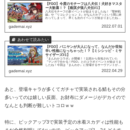
【FGO】今度のモチーフは八犬伝！犬好きマスタ
ー大歓喜！？【南溟夕張八犬伝#1】
八犬伝モチーフの新イベントが始まりましたね！『聖杯戦
線』や『リコレクション ３』がなんだかアッという間に終
わってしまって、早くも次のイベントが始まりましたね！
今回はタイトル通り、滝沢馬琴原作の『八犬伝』がモチー
フになったイベントです。
2022.07.01
gademai.xyz
【FGO】バニヤンが大人になって、なんだか世知
辛い性格になっちゃった！？【ミシシッピ・ミサ
サイザーズ#1】
『まんわかコラボ』が開催！！以前から告知されていた
『マンガで分かる！FGO』とのコラボイベントが始まりま
したね！今回は『まんわか』に登場するサーヴァントが主
役ということで、普段のイベントよりもかなりギャグ寄り
2022.04.29
gademai.xyz
になるのかな？
あと、登場キャラが多くてガチャで実装される鯖もその分
多いってのは嬉しい反面、お財布にダメージがデカイので
なんとも判断が難しいトコロｗｗ
特に、ピックアップ3で実装予定の水着スカディは性能も