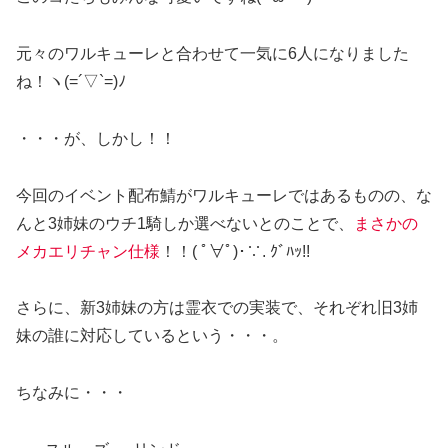
元々のワルキューレと合わせて一気に6人になりました
ね！ヽ(=´▽`=)ﾉ
・・・が、しかし！！
今回のイベント配布鯖がワルキューレではあるものの、な
んと3姉妹のウチ1騎しか選べないとのことで、
まさかの
メカエリチャン仕様
！！( ﾟ∀ﾟ)･∵. ｸﾞﾊｯ!!
さらに、新3姉妹の方は霊衣での実装で、それぞれ旧3姉
妹の誰に対応しているという・・・。
ちなみに・・・