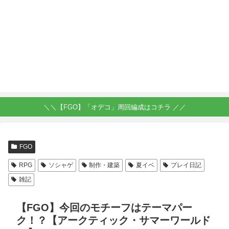
＼＼【FGO】「オデコ」周回編成はコチラ ／／
FGO
RPG
ソシャゲ
制作・建築
夏イベ
プレイ日記
雑記
【FGO】今回のモチーフはテーマパー
ク！？【アークティック・サマーワールド