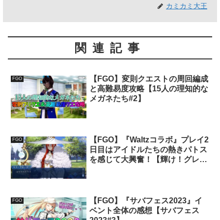
カミカミ大王
関連記事
【FGO】変則クエストの周回編成
FGO
と高難易度攻略【15人の理知的な
メガネたち#2】
【FGO】『Waltzコラボ』プレイ2
FGO
日目はアイドルたちの熱きパトス
を感じて大興奮！【輝け！グレイ
ルライブ！！#2】
【FGO】『サバフェス2023』イ
FGO
ベント全体の感想【サバフェス