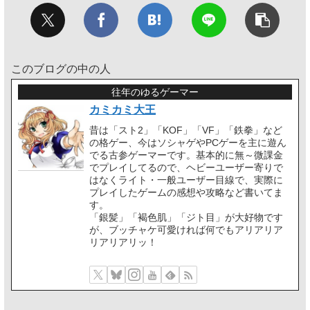
このブログの中の人
往年のゆるゲーマー
カミカミ大王
昔は「スト2」「KOF」「VF」「鉄拳」など
の格ゲー、今はソシャゲやPCゲーを主に遊ん
でる古参ゲーマーです。基本的に無～微課金
でプレイしてるので、ヘビーユーザー寄りで
はなくライト・一般ユーザー目線で、実際に
プレイしたゲームの感想や攻略など書いてま
す。
「銀髪」「褐色肌」「ジト目」が大好物です
が、ブッチャケ可愛ければ何でもアリアリア
リアリアリッ！