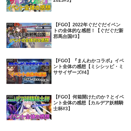
2023#3】
【FGO】2022年ぐだぐだイベン
FGO
トの全体的な感想！【ぐだぐだ新
邪馬台国#3】
【FGO】『まんわかコラボ』イベ
FGO
ント全体の感想【ミシシッピ・ミ
ササイザーズ#4】
【FGO】何箱開けたのか？とイベ
FGO
ント全体の感想【カルデア妖精騎
士杯#3】