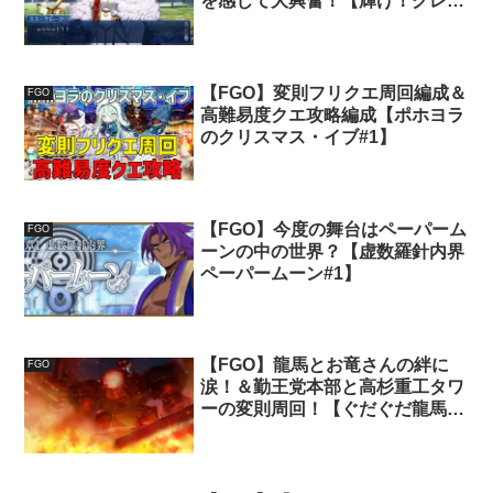
を感じて大興奮！【輝け！グレイ
ルライブ！！#2】
【FGO】変則フリクエ周回編成＆
FGO
高難易度クエ攻略編成【ポホヨラ
のクリスマス・イブ#1】
【FGO】今度の舞台はペーパーム
FGO
ーンの中の世界？【虚数羅針内界
ペーパームーン#1】
【FGO】龍馬とお竜さんの絆に
FGO
涙！＆勤王党本部と高杉重工タワ
ーの変則周回！【ぐだぐだ龍馬危
機一髪！#3】