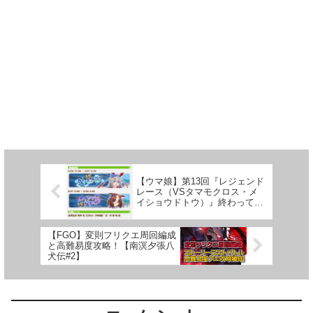
【ウマ娘】第13回『レジェンド
レース（VSタマモクロス・メ
イショウドトウ）』終わっての
個人的感想【レジェレ#13】
【FGO】変則フリクエ周回編成
と高難易度攻略！【南溟夕張八
犬伝#2】