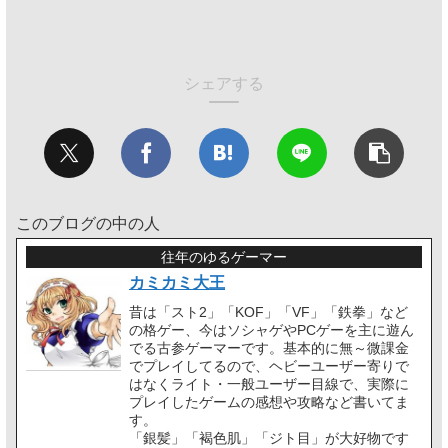
シェアする
このブログの中の人
往年のゆるゲーマー
カミカミ大王
昔は「スト2」「KOF」「VF」「鉄拳」など
の格ゲー、今はソシャゲやPCゲーを主に遊ん
でる古参ゲーマーです。基本的に無～微課金
でプレイしてるので、ヘビーユーザー寄りで
はなくライト・一般ユーザー目線で、実際に
プレイしたゲームの感想や攻略など書いてま
す。
「銀髪」「褐色肌」「ジト目」が大好物です