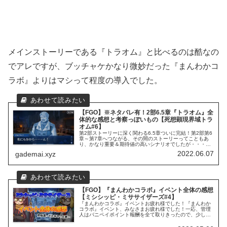
メインストーリーである『トラオム』と比べるのは酷なの
でアレですが、ブッチャケかなり微妙だった『まんわかコ
ラボ』よりはマシって程度の導入でした。
【FGO】※ネタバレ有！2部6.5章『トラオム』全
体的な感想と考察っぽいもの【死想顕現界域トラ
オム#6】
第2部ストーリーに深く関わる6.5章ついに完結！第2部第6
章～第7章へつながる、その間のストーリーってこともあ
り、かなり重要＆期待値の高いシナリオでしたが・・・皆
さんどうでしたか？とりあえずメインストーリーは全て完
2022.06.07
gademai.xyz
走できたので、ココでその感...
【FGO】『まんわかコラボ』イベント全体の感想
【ミシシッピ・ミササイザーズ#4】
『まんわかコラボ』イベントお疲れ様でした！『まんわか
コラボ』イベント、みなさまお疲れ様でした！一応、管理
人はバニペイポイント報酬を全て取りきったので、少し早
いですが総評をあげておきます。