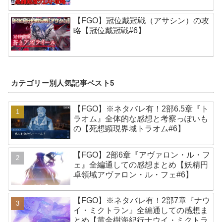
【FGO】冠位戴冠戦（アサシン）の攻
略【冠位戴冠戦#6】
カテゴリー別人気記事ベスト5
【FGO】※ネタバレ有！2部6.5章『ト
ラオム』全体的な感想と考察っぽいも
の【死想顕現界域トラオム#6】
【FGO】2部6章『アヴァロン・ル・フ
ェ』全編通しての感想まとめ【妖精円
卓領域アヴァロン・ル・フェ#6】
【FGO】※ネタバレ有！2部7章『ナウ
イ・ミクトラン』全編通しての感想ま
とめ【黄金樹海紀行ナウイ・ミクトラ