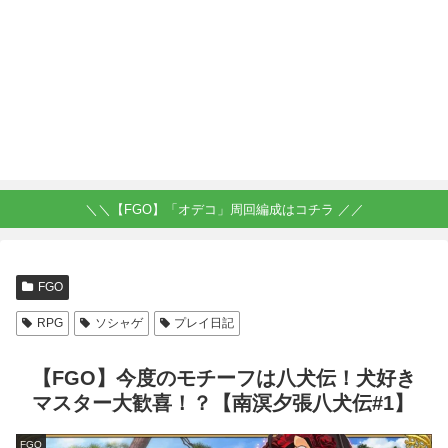
＼＼【FGO】「オデコ」周回編成はコチラ ／／
FGO
RPG
ソシャゲ
プレイ日記
【FGO】今度のモチーフは八犬伝！犬好き
マスター大歓喜！？【南溟夕張八犬伝#1】
FGO