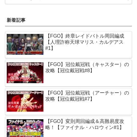
新着記事
【FGO】終章レイドバトル周回編成
【人理詐称天球マリス・カルデアス
#1】
【FGO】冠位戴冠戦（キャスター）の
攻略【冠位戴冠戦#8】
【FGO】冠位戴冠戦（アーチャー）の
攻略【冠位戴冠戦#7】
【FGO】変則周回編成＆高難易度攻
略！【ファイナル・ハロウィン#1】