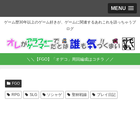
MENU
ゲーム歴30年以上のゲーム好きが、ゲームに関連するあれこれを語っちゃうブ
ログ
＼＼【FGO】「オデコ」周回編成はコチラ ／／
FGO
RPG
SLG
ソシャゲ
聖杯戦線
プレイ日記