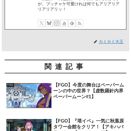
が、ブッチャケ可愛ければ何でもアリアリア
リアリアリッ！
カミカミ大王
関連記事
【FGO】今度の舞台はペーパーム
FGO
ーンの中の世界？【虚数羅針内界
ペーパームーン#1】
【FGO】『塔イベ』一気に秋葉原
FGO
タワー会館をクリア！【アキハバ