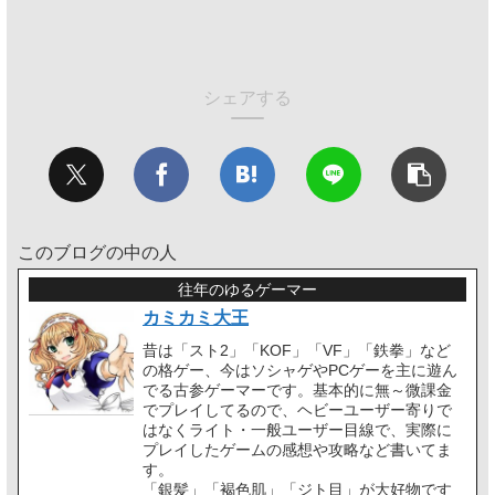
シェアする
このブログの中の人
往年のゆるゲーマー
カミカミ大王
昔は「スト2」「KOF」「VF」「鉄拳」など
の格ゲー、今はソシャゲやPCゲーを主に遊ん
でる古参ゲーマーです。基本的に無～微課金
でプレイしてるので、ヘビーユーザー寄りで
はなくライト・一般ユーザー目線で、実際に
プレイしたゲームの感想や攻略など書いてま
す。
「銀髪」「褐色肌」「ジト目」が大好物です