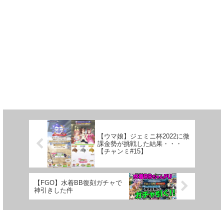
【ウマ娘】ジェミニ杯2022に微
課金勢が挑戦した結果・・・
【チャンミ#15】
【FGO】水着BB復刻ガチャで
神引きした件