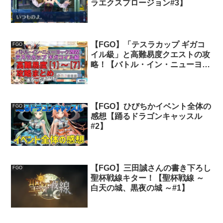
ラエクスプロージョン#3】
【FGO】「テスラカップ ギガコ
FGO
イル級」と高難易度クエストの攻
略！【バトル・イン・ニューヨー
ク2022#5】
【FGO】ひびちかイベント全体の
FGO
感想【踊るドラゴンキャッスル
#2】
【FGO】三田誠さんの書き下ろし
FGO
聖杯戦線キター！【聖杯戦線 ～
白天の城、黒夜の城 ～#1】