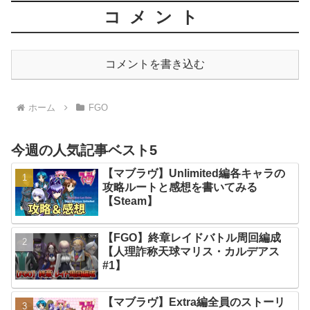
コメント
コメントを書き込む
ホーム
FGO
今週の人気記事ベスト5
【マブラヴ】Unlimited編各キャラの
攻略ルートと感想を書いてみる
【Steam】
【FGO】終章レイドバトル周回編成
【人理詐称天球マリス・カルデアス
#1】
【マブラヴ】Extra編全員のストーリ