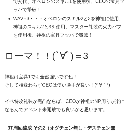
で交代、オベロンのスキル1を使用後、CEOの宝具ブ
ッパで撃破！
WAVE3・・・オベロンのスキル2と3を神祖に使用、
神祖のスキル2と3を使用、マスター礼装の火力バフ
を使用後、神祖の宝具ブッパで殲滅！
ローマ！！(ﾟ∀ﾟ)＝3
神祖は宝具1でも全然強いですね！
そして相変わらずCEOは使い勝手が良い！(*´∀｀*)
イベ特攻礼装が完凸ならば、CEOか神祖のNP周りが楽に
なるんでアペンド未開放でも良いかと思います。
3T周回編成 その2（オダチェン無し・デスチェン無