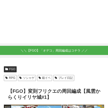
＼＼【FGO】「オデコ」周回編成はコチラ ／／
FGO
RPG
ソシャゲ
箱イベ
プレイ日記
【FGO】変則フリクエの周回編成【風雲か
らくりイリヤ城#1】
FGO