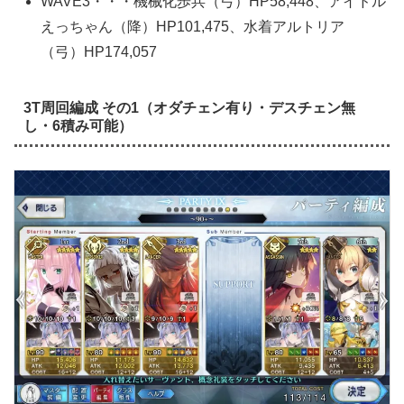
WAVE3・・・機械化歩兵（弓）HP58,448、アイドル
えっちゃん（降）HP101,475、水着アルトリア
（弓）HP174,057
3T周回編成 その1（オダチェン有り・デスチェン無
し・6積み可能）