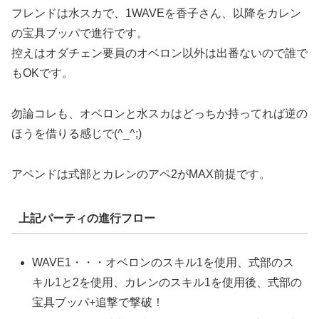
フレンドは水スカで、1WAVEを香子さん、以降をカレン
の宝具ブッパで進行です。
控えはオダチェン要員のオベロン以外は出番ないので誰で
もOKです。
勿論コレも、オベロンと水スカはどっちか持ってれば逆の
ほうを借りる感じで(^_^;)
アペンドは式部とカレンのアペ2がMAX前提です。
上記パーティの進行フロー
WAVE1・・・オベロンのスキル1を使用、式部のス
キル1と2を使用、カレンのスキル1を使用後、式部の
宝具ブッパ+追撃で撃破！