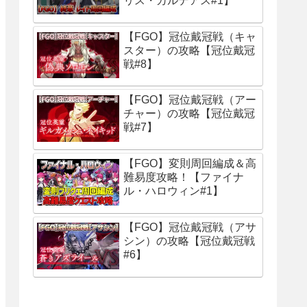
リス・カルデアス#1】
【FGO】冠位戴冠戦（キャ
スター）の攻略【冠位戴冠
戦#8】
【FGO】冠位戴冠戦（アー
チャー）の攻略【冠位戴冠
戦#7】
【FGO】変則周回編成＆高
難易度攻略！【ファイナ
ル・ハロウィン#1】
【FGO】冠位戴冠戦（アサ
シン）の攻略【冠位戴冠戦
#6】