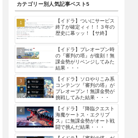
カテゴリー別人気記事ベスト5
【イドラ】ついにサービス
終了が確定ィィ！！３年の
歴史に幕ッッ！【サ終】
【イドラ】プレオープン時
の『審判の塔』が復刻！無
課金勢がリベンジしてみた
結果・・・
【イドラ】ソロやりこみ系
コンテンツ『審判の塔』が
プレオープン！無課金勢が
挑戦してみた結果・・・
【イドラ】『降臨クエスト
海魔ケートス・エクリプ
ス』に無課金勢がオート戦
闘で挑んだ結果・・・