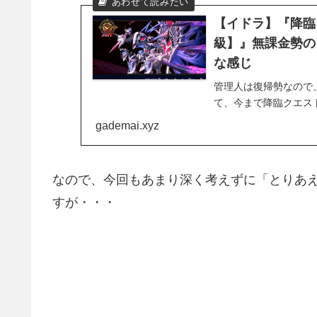
【イドラ】『降臨
級】』無課金勢の
な感じ
管理人は復帰勢なので
て、今まで降臨クエス
ですが、安定して勝つ
gademai.xyz
たんですよね(^_^;)
なので、今回もあまり深く考えずに「とりあ
すが・・・