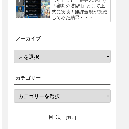
【イドラ】『審判の塔』が
『審判の塔[練]』として正
式に実装！無課金勢が挑戦
してみた結果・・・
アーカイブ
カテゴリー
目次