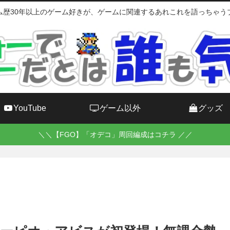
ム歴30年以上のゲーム好きが、ゲームに関連するあれこれを語っちゃう
YouTube
ゲーム以外
グッズ
＼＼【FGO】「オデコ」周回編成はコチラ ／／