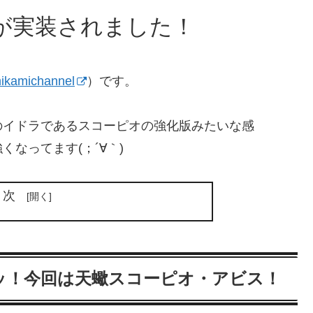
が実装されました！
kamichannel
）です。
のイドラであるスコーピオの強化版みたいな感
なってます(；´∀｀)
目次
ッ！今回は天蠍スコーピオ・アビス！