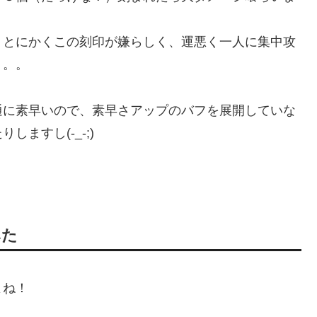
、とにかくこの刻印が嫌らしく、運悪く一人に集中攻
。。。
通に素早いので、素早さアップのバフを展開していな
ますし(-_-;)
みた
よね！