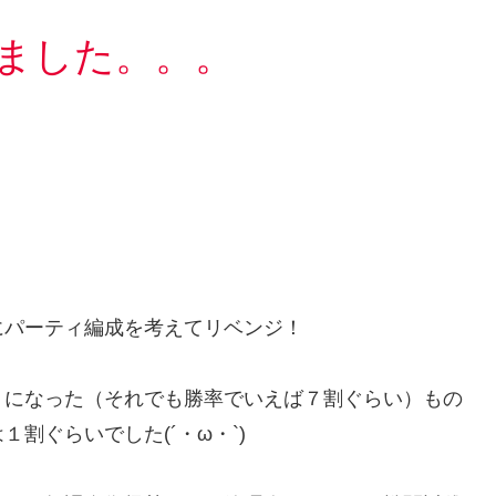
ました。。。
にパーティ編成を考えてリベンジ！
うになった（それでも勝率でいえば７割ぐらい）もの
割ぐらいでした(´・ω・`)