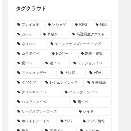
タグクラウド
プレイ日記
ソシャゲ
RPG
雑記
ガチャ
育成ゲー
高難易度クエスト
ネタバレ
チャンピオンズミーティング
コラボイベ
PCゲー
制作・建築
夏イベ
箱イベ
ミッションイベ
アクションゲー
大決戦
ADV
ぐだぐだ
レジェンドレース
聖杯戦線
クリスマスイベ
バレンタインイベ
ハロウィンイベ
塔イベ
リーグオブヒーローズ
レイド
ホワイトデーイベ
SLG
アプデ情報
発掘
宝箱イベ
エロゲー